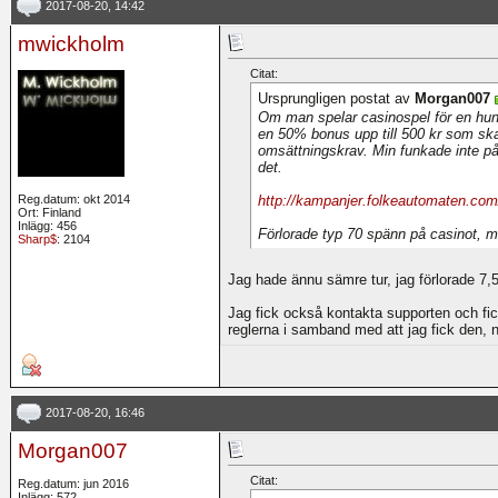
2017-08-20, 14:42
mwickholm
Citat:
Ursprungligen postat av
Morgan007
Om man spelar casinospel för en hund
en 50% bonus upp till 500 kr som sk
omsättningskrav. Min funkade inte på
det.
http://kampanjer.folkeautomaten.com
Reg.datum: okt 2014
Ort: Finland
Inlägg: 456
Förlorade typ 70 spänn på casinot, me
Sharp$
: 2104
Jag hade ännu sämre tur, jag förlorade 7,
Jag fick också kontakta supporten och fic
reglerna i samband med att jag fick den, n
2017-08-20, 16:46
Morgan007
Citat:
Reg.datum: jun 2016
Inlägg: 572