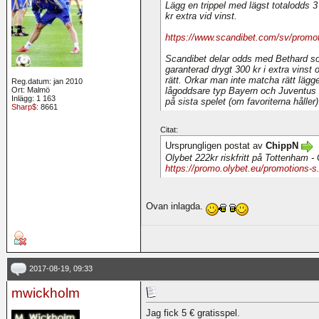
Lägg en trippel med lägst totalodds 3 
kr extra vid vinst.
https://www.scandibet.com/sv/promo
Scandibet delar odds med Bethard so
garanterad drygt 300 kr i extra vinst
rätt. Orkar man inte matcha rätt lägge
Reg.datum: jan 2010
lågoddsare typ Bayern och Juventus d
Ort: Malmö
Inlägg: 1 163
på sista spelet (om favoriterna håller
Sharp$
: 8661
Citat:
Ursprungligen postat av
ChippN
Olybet 222kr riskfritt på Tottenham -
https://promo.olybet.eu/promotions-s
Ovan inlagda.
2017-08-19, 09:33
mwickholm
Jag fick 5 € gratisspel.