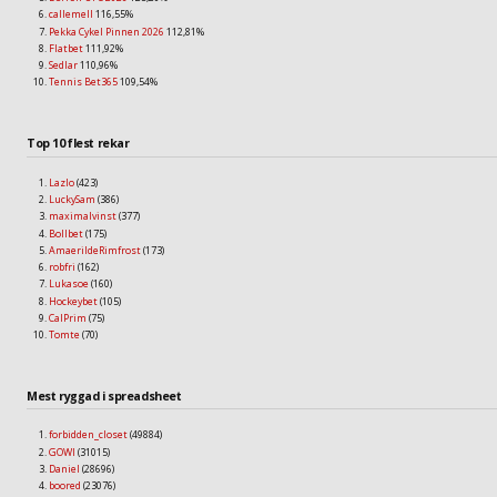
callemell
116,55%
Pekka Cykel Pinnen 2026
112,81%
Flatbet
111,92%
Sedlar
110,96%
Tennis Bet365
109,54%
Top 10 flest rekar
Lazlo
(423)
LuckySam
(386)
maximalvinst
(377)
Bollbet
(175)
AmaerildeRimfrost
(173)
robfri
(162)
Lukasoe
(160)
Hockeybet
(105)
CalPrim
(75)
Tomte
(70)
Mest ryggad i spreadsheet
forbidden_closet
(49884)
GOWI
(31015)
Daniel
(28696)
boored
(23076)