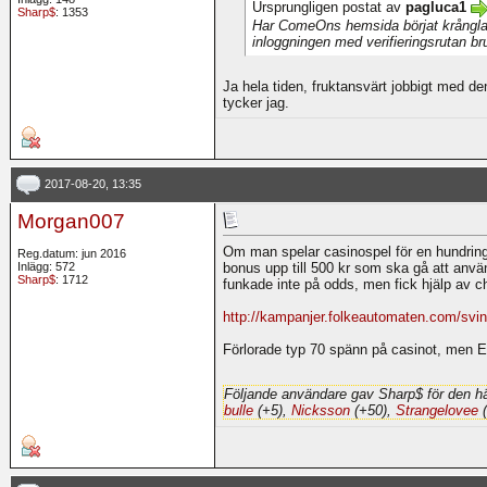
Ursprungligen postat av
pagluca1
Sharp$
: 1353
Har ComeOns hemsida börjat krångla f
inloggningen med verifieringsrutan br
Ja hela tiden, fruktansvärt jobbigt med de
tycker jag.
2017-08-20, 13:35
Morgan007
Om man spelar casinospel för en hundring
Reg.datum: jun 2016
Inlägg: 572
bonus upp till 500 kr som ska gå att anv
Sharp$
: 1712
funkade inte på odds, men fick hjälp av c
http://kampanjer.folkeautomaten.com/svin
Förlorade typ 70 spänn på casinot, men EV 
Följande användare gav Sharp$ för den hä
bulle
(+5),
Nicksson
(+50),
Strangelovee
(