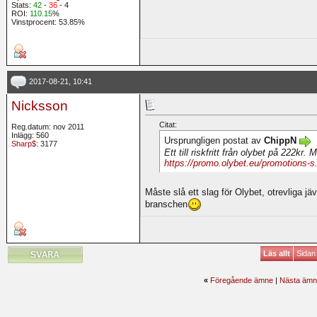
Stats:
42
-
36
- 4
ROI:
110.15
%
Vinstprocent: 53.85%
2017-08-21, 10:41
Nicksson
Citat:
Reg.datum: nov 2011
Inlägg: 560
Ursprungligen postat av
ChippN
Sharp$
: 3177
Ett till riskfritt från olybet på 222
https://promo.olybet.eu/promotions-s
Måste slå ett slag för Olybet, otrevliga jä
branschen
Läs allt
Sidan
«
Föregående ämne
|
Nästa ämn