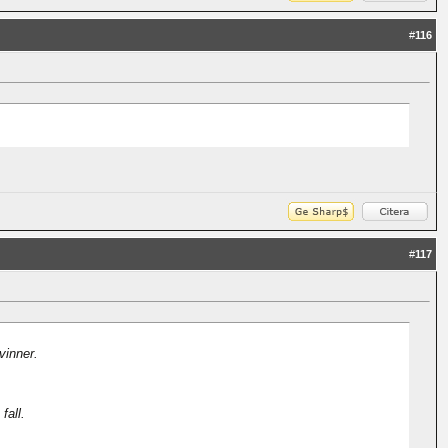
#
116
#
117
vinner.
fall.