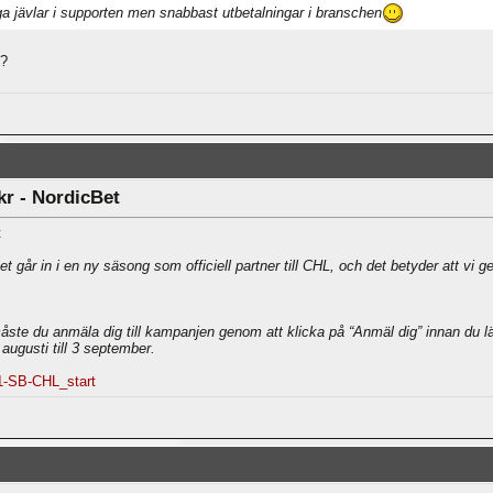
iga jävlar i supporten men snabbast utbetalningar i branschen
s?
kr - NordicBet
t
går in i en ny säsong som officiell partner till CHL, och det betyder att vi ger
 måste du anmäla dig till kampanjen genom att klicka på “Anmäl dig” innan du läg
ugusti till 3 september.
.1-SB-CHL_start