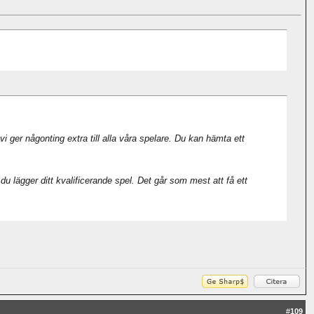
i ger någonting extra till alla våra spelare. Du kan hämta ett
du lägger ditt kvalificerande spel. Det går som mest att få ett
#
109