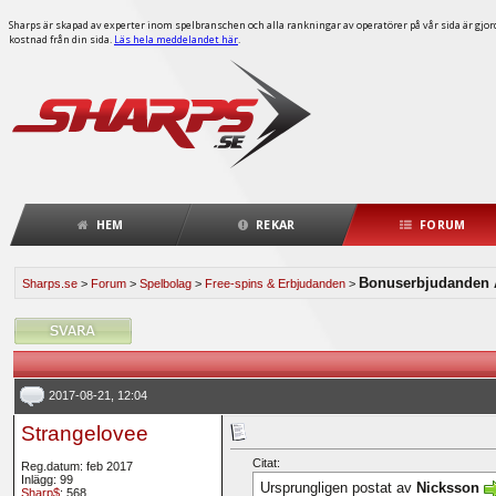
Sharps är skapad av experter inom spelbranschen och alla rankningar av operatörer på vår sida är gjorda
kostnad från din sida.
Läs hela meddelandet här
.
HEM
REKAR
FORUM
Bonuserbjudanden 
Sharps.se
>
Forum
>
Spelbolag
>
Free-spins & Erbjudanden
>
2017-08-21, 12:04
Strangelovee
Citat:
Reg.datum: feb 2017
Inlägg: 99
Ursprungligen postat av
Nicksson
Sharp$
: 568