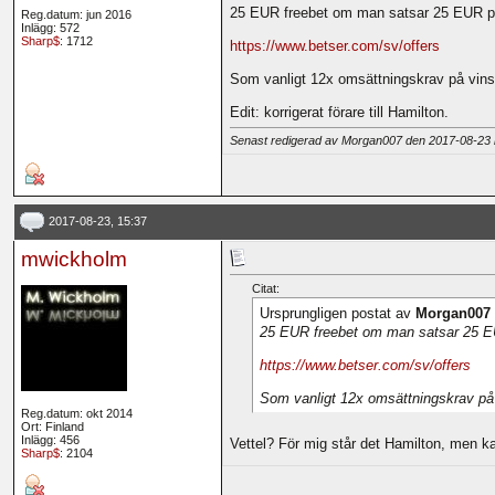
25 EUR freebet om man satsar 25 EUR på
Reg.datum: jun 2016
Inlägg: 572
Sharp$
: 1712
https://www.betser.com/sv/offers
Som vanligt 12x omsättningskrav på vinst 
Edit: korrigerat förare till Hamilton.
Senast redigerad av Morgan007 den 2017-08-23
2017-08-23, 15:37
mwickholm
Citat:
Ursprungligen postat av
Morgan007
25 EUR freebet om man satsar 25 EU
https://www.betser.com/sv/offers
Som vanligt 12x omsättningskrav på v
Reg.datum: okt 2014
Ort: Finland
Inlägg: 456
Vettel? För mig står det Hamilton, men ka
Sharp$
: 2104