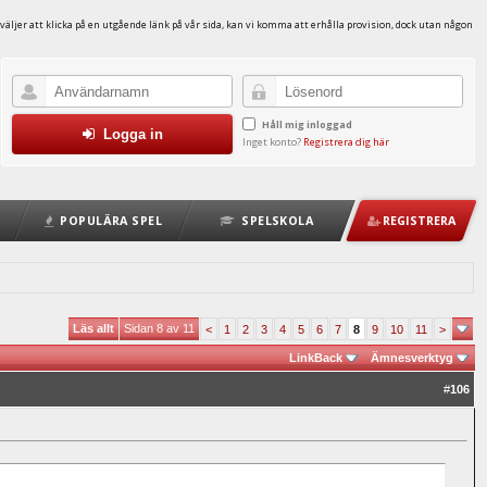
väljer att klicka på en utgående länk på vår sida, kan vi komma att erhålla provision, dock utan någon
Håll mig inloggad
Logga in
Inget konto?
Registrera dig här
POPULÄRA SPEL
SPELSKOLA
REGISTRERA
Läs allt
Sidan 8 av 11
<
1
2
3
4
5
6
7
8
9
10
11
>
LinkBack
Ämnesverktyg
#
106