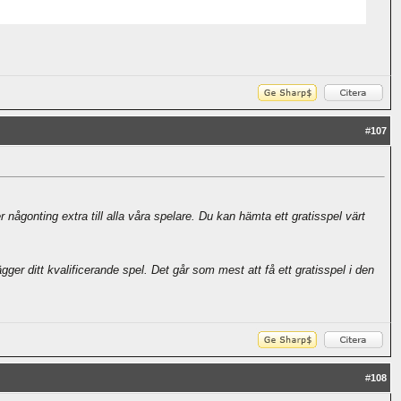
#
107
 någonting extra till alla våra spelare. Du kan hämta ett gratisspel värt
ger ditt kvalificerande spel. Det går som mest att få ett gratisspel i den
#
108