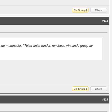
#
113
nde marknader: "Totalt antal rundor, rondspel, vinnande grupp av
#
114