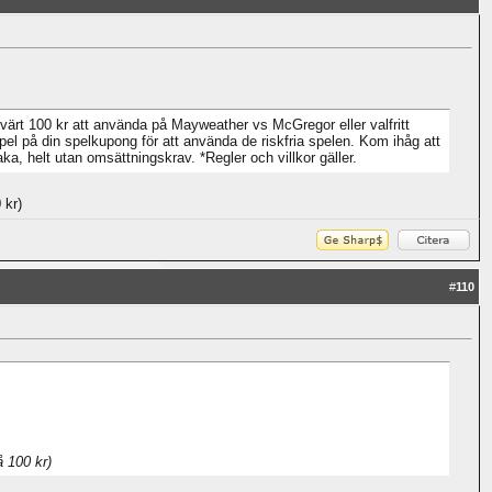
el värt 100 kr att använda på Mayweather vs McGregor eller valfritt
t spel på din spelkupong för att använda de riskfria spelen. Kom ihåg att
ka, helt utan omsättningskrav. *Regler och villkor gäller.
 kr)
#
110
å 100 kr)