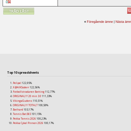
L
«
Föregående ämne
|
Nästa ämn
Top 10 spreadsheets
Pelipel
122,95%
X @AIKSoderr
122,56%
Fotbollstradaren Betting
112,77%
ORIGINAL!!! 20 min 3.0
111,33%
VikingaGudens
110,51%
ORIGINAL!!! TOTALT
108,58%
Bethard
103,17%
Tennis Bet365
101,15%
Pekka Tennis 2026
100,23%
Pekka Cykel Pinnen 2026
100,17%