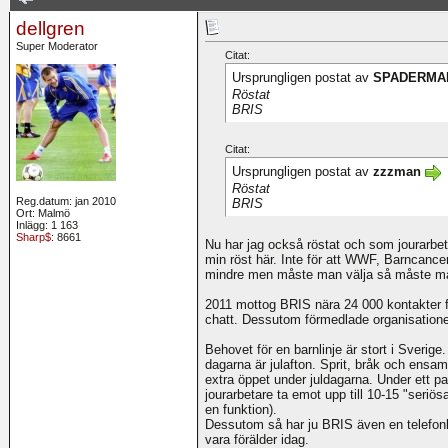
dellgren
Super Moderator
Citat:
Ursprungligen postat av
SPADERMA
Röstat
BRIS
Citat:
Ursprungligen postat av
zzzman
Röstat
Reg.datum: jan 2010
BRIS
Ort: Malmö
Inlägg: 1 163
Sharp$
: 8661
Nu har jag också röstat och som jourarbe
min röst här. Inte för att WWF, Barncancer
mindre men måste man välja så måste m
2011 mottog BRIS nära 24 000 kontakter f
chatt. Dessutom förmedlade organisation
Behovet för en barnlinje är stort i Sverig
dagarna är julafton. Sprit, bråk och ensa
extra öppet under juldagarna. Under ett 
jourarbetare ta emot upp till 10-15 "seriö
en funktion).
Dessutom så har ju BRIS även en telefonlinje
vara förälder idag.