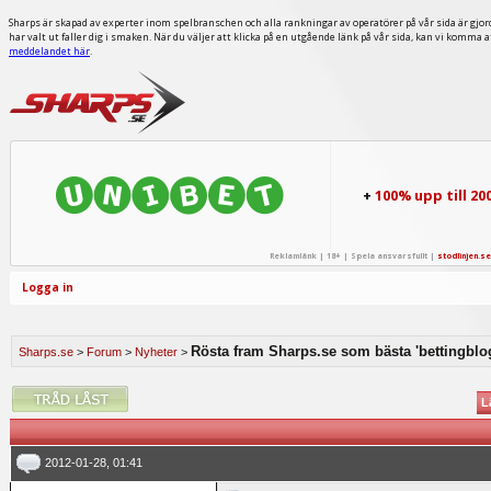
Sharps är skapad av experter inom spelbranschen och alla rankningar av operatörer på vår sida är gjor
har valt ut faller dig i smaken. När du väljer att klicka på en utgående länk på vår sida, kan vi komma 
meddelandet här
.
+
100% upp till 20
Reklamlänk | 18+ | Spela ansvarsfullt |
stodlinjen.se
Logga in
Rösta fram Sharps.se som bästa 'bettingblo
Sharps.se
>
Forum
>
Nyheter
>
L
2012-01-28, 01:41