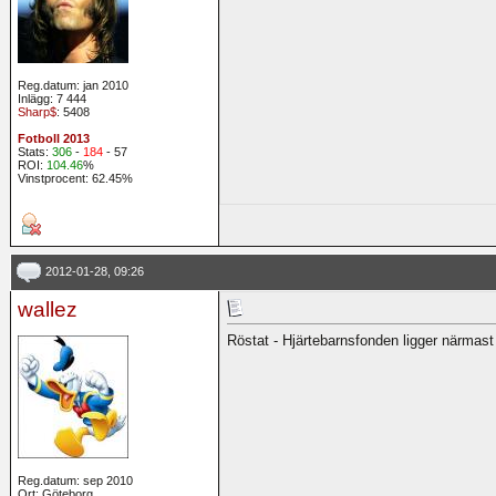
Reg.datum: jan 2010
Inlägg: 7 444
Sharp$
: 5408
Fotboll 2013
Stats:
306
-
184
- 57
ROI:
104.46
%
Vinstprocent: 62.45%
2012-01-28, 09:26
wallez
Röstat - Hjärtebarnsfonden ligger närmast f
Reg.datum: sep 2010
Ort: Göteborg