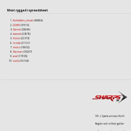
Mest ryggad i spreadsheet
forbidden_closet
(49884)
GOWI
(31015)
Daniel
(28696)
boored
(23076)
Victor
(22373)
Inside
(21121)
motsi
(18652)
Pacman
(18297)
axel
(17035)
Lazlo
(16154)
18+ | Spela ansvarsfullt
Regler och villkor gäller