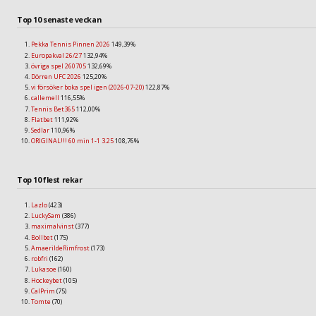
Top 10 senaste veckan
Pekka Tennis Pinnen 2026
149,39%
Europakval 26/27
132,94%
övriga spel 260705
132,69%
Dörren UFC 2026
125,20%
vi försöker boka spel igen (2026-07-20)
122,87%
callemell
116,55%
Tennis Bet365
112,00%
Flatbet
111,92%
Sedlar
110,96%
ORIGINAL!!! 60 min 1-1 3.25
108,76%
Top 10 flest rekar
Lazlo
(423)
LuckySam
(386)
maximalvinst
(377)
Bollbet
(175)
AmaerildeRimfrost
(173)
robfri
(162)
Lukasoe
(160)
Hockeybet
(105)
CalPrim
(75)
Tomte
(70)