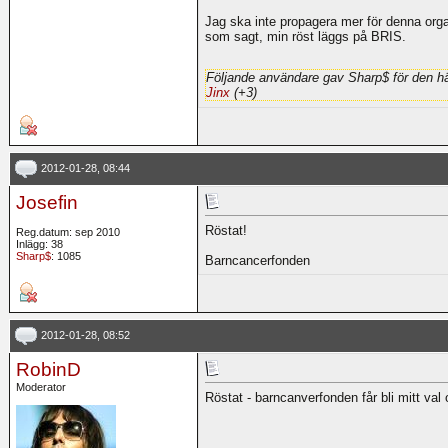
Jag ska inte propagera mer för denna org
som sagt, min röst läggs på BRIS.
Följande användare gav Sharp$ för den hä
Jinx
(+3)
2012-01-28, 08:44
Josefin
Röstat!
Reg.datum: sep 2010
Inlägg: 38
Sharp$
: 1085
Barncancerfonden
2012-01-28, 08:52
RobinD
Moderator
Röstat - barncanverfonden får bli mitt val