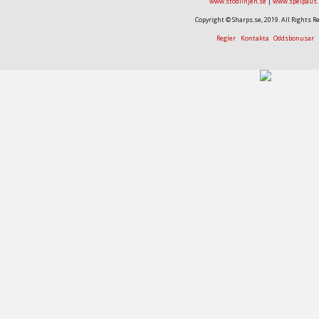
www.stodlinjen.se
|
www.spelpaus.
Copyright © Sharps.se, 2019. All Rights R
Regler
Kontakta
Oddsbonusar