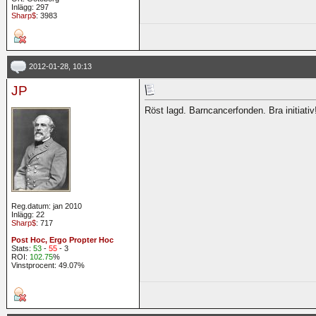
Inlägg: 297
Sharp$
: 3983
2012-01-28, 10:13
JP
Röst lagd. Barncancerfonden. Bra initiativ
Reg.datum: jan 2010
Inlägg: 22
Sharp$
: 717
Post Hoc, Ergo Propter Hoc
Stats:
53
-
55
- 3
ROI:
102.75
%
Vinstprocent: 49.07%