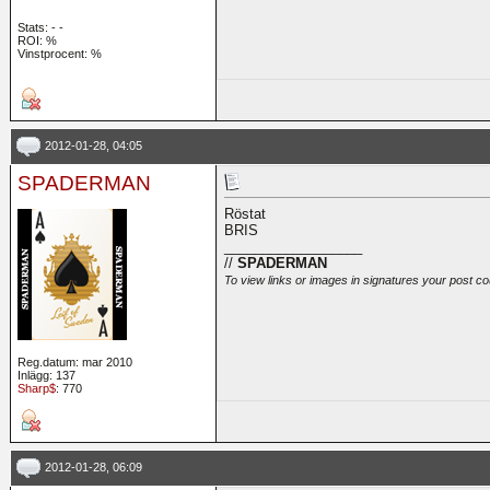
Stats:
-
-
ROI:
%
Vinstprocent: %
2012-01-28, 04:05
SPADERMAN
Röstat
BRIS
__________________
//
SPADERMAN
To view links or images in signatures your post co
Reg.datum: mar 2010
Inlägg: 137
Sharp$
: 770
2012-01-28, 06:09