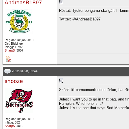
AndreasB1897
Röstat. Tycker pengarna ska gå till Hamm
__________________
Twitter: @AndreasB1897
Reg.datum: jan 2010
Ort: Blekinge
Inlägg: 1 792
Sharp$
: 3907
2012-01-28, 02:44
snooze
Skänk till barncancerfonden förfan, har rö
__________________
Jules: I want you to go in that bag, and fi
Pumpkin: Which one is it?
Jules: It's the one that says Bad Motherf
Reg.datum: jan 2010
Inlägg: 582
Sharp$
: 4012