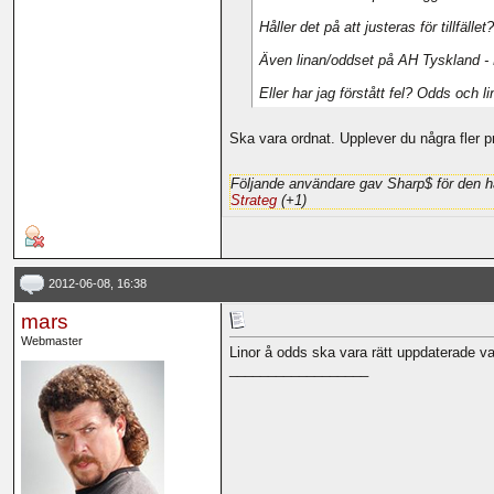
Håller det på att justeras för tillfället?
Även linan/oddset på AH Tyskland - Po
Eller har jag förstått fel? Odds och 
Ska vara ordnat. Upplever du några fler 
Följande användare gav Sharp$ för den h
Strateg
(+1)
2012-06-08, 16:38
mars
Webmaster
Linor å odds ska vara rätt uppdaterade va
__________________