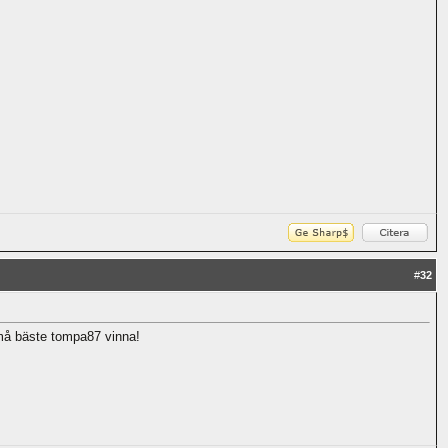
#
32
må bäste tompa87 vinna!