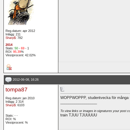
Reg.datum: apr 2012
Inlägg: 211
Sharp$
: 782
2014
Stats:
50
-
69
- 1
ROI:
95.39
%
Vinstprocent: 42.02%
2012-06-08, 16:26
tompa87
WOPPWOPPP, studentvecka för många ungdo
Reg.datum: jan 2010
Inlägg: 2 314
__________________
Sharp$
: 6103
To view links or images in signatures your post c
train TJUU TJUUUUU
Stats:
-
-
ROI:
%
Vinstprocent: %