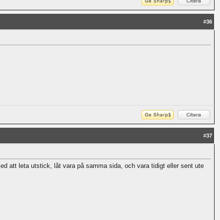
#
36
#
37
 att leta utstick, låt vara på samma sida, och vara tidigt eller sent ute