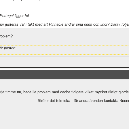
rtugal ligger fel.
linor justeras väl i takt med att Pinnacle ändrar sina odds och linor? Därav föl
problem?
är posten:
rje timme nu, hade lie problem med cache tidigare vilket mycket riktigt gjorde 
Sköter det tekniska - för andra ärenden kontakta Boone