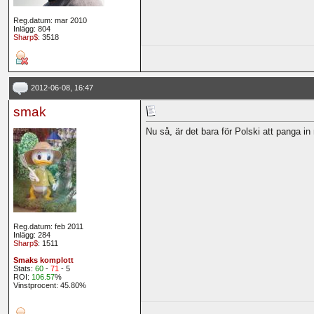
Reg.datum: mar 2010
Inlägg: 804
Sharp$
: 3518
2012-06-08, 16:47
smak
Nu så, är det bara för Polski att panga in
Reg.datum: feb 2011
Inlägg: 284
Sharp$
: 1511
Smaks komplott
Stats:
60
-
71
- 5
ROI:
106.57
%
Vinstprocent: 45.80%