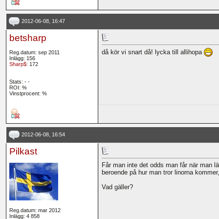
2012-06-08, 16:47
betsharp
då kör vi snart då! lycka till allihopa
Reg.datum: sep 2011
Inlägg: 156
Sharp$
: 172
Stats:
-
-
ROI:
%
Vinstprocent: %
2012-06-08, 16:54
Pilkast
Får man inte det odds man får när man läg
beroende på hur man tror linorna kommer, 
Vad gäller?
Reg.datum: mar 2012
Inlägg: 4 858