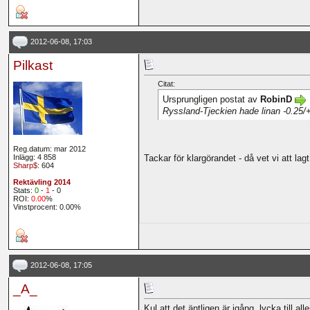
2012-06-08, 17:03
Pilkast
Citat:
Ursprungligen postat av
RobinD
Ryssland-Tjeckien hade linan -0.25/+0.2
Reg.datum: mar 2012
Tackar för klargörandet - då vet vi att lag
Inlägg: 4 858
Sharp$
: 604
Rektävling 2014
Stats:
0
-
1
- 0
ROI:
0.00
%
Vinstprocent: 0.00%
2012-06-08, 17:05
_A_
Kul att det äntligen är igång, lycka till a