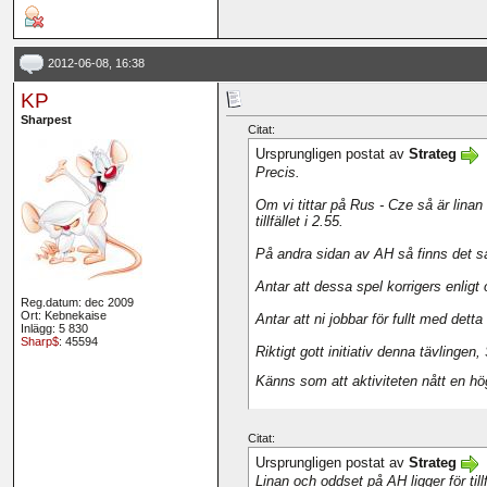
2012-06-08, 16:38
KP
Sharpest
Citat:
Ursprungligen postat av
Strateg
Precis.
Om vi tittar på Rus - Cze så är linan
tillfället i 2.55.
På andra sidan av AH så finns det såk
Antar att dessa spel korrigers enligt 
Reg.datum: dec 2009
Ort: Kebnekaise
Antar att ni jobbar för fullt med dett
Inlägg: 5 830
Sharp$
: 45594
Riktigt gott initiativ denna tävlingen,
Känns som att aktiviteten nått en hög
Citat:
Ursprungligen postat av
Strateg
Linan och oddset på AH ligger för till