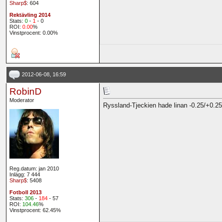
Sharp$
: 604
Rektävling 2014
Stats:
0
-
1
- 0
ROI:
0.00
%
Vinstprocent: 0.00%
2012-06-08, 16:59
RobinD
Moderator
Ryssland-Tjeckien hade linan -0.25/+0.25 när
Reg.datum: jan 2010
Inlägg: 7 444
Sharp$
: 5408
Fotboll 2013
Stats:
306
-
184
- 57
ROI:
104.46
%
Vinstprocent: 62.45%