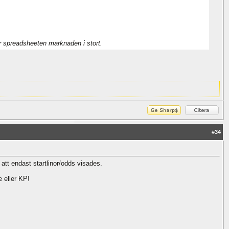
jer spreadsheeten marknaden i stort.
#
34
att endast startlinor/odds visades.
 eller KP!