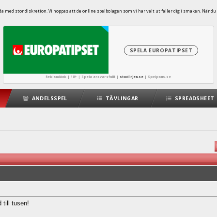
 med stor diskretion. Vi hoppas att de online spelbolagen som vi har valt ut faller dig i smaken. När du 
SPELA EUROPATIPSET
Reklamlänk | 18+ | Spela ansvarsfullt |
stodlinjen.se
|
Spelpaus.se
ANDELSSPEL
TÄVLINGAR
SPREADSHEET
till tusen!