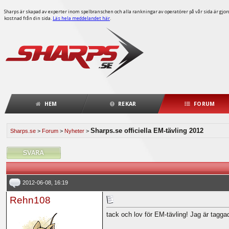
Sharps är skapad av experter inom spelbranschen och alla rankningar av operatörer på vår sida är gjorda
kostnad från din sida.
Läs hela meddelandet här
.
HEM
REKAR
FORUM
Sharps.se officiella EM-tävling 2012
Sharps.se
>
Forum
>
Nyheter
>
2012-06-08, 16:19
Rehn108
tack och lov för EM-tävling! Jag är taggad 