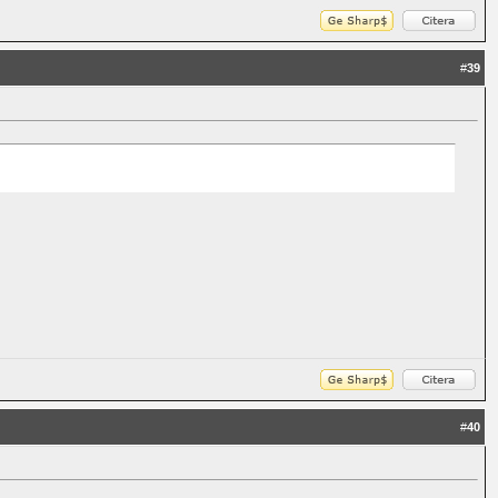
#
39
#
40