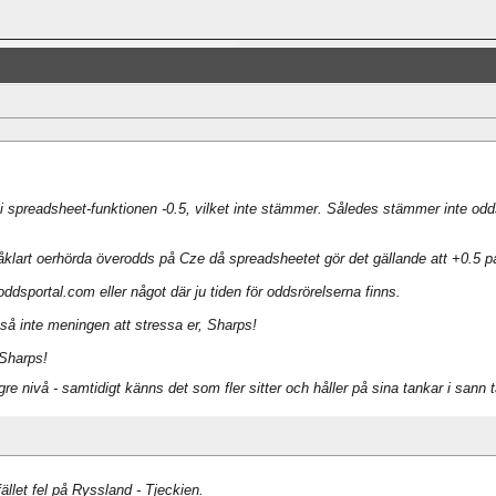
 i spreadsheet-funktionen -0.5, vilket inte stämmer. Således stämmer inte odds
lart oerhörda överodds på Cze då spreadsheetet gör det gällande att +0.5 på Cz
oddsportal.com eller något där ju tiden för oddsrörelserna finns.
a så inte meningen att stressa er, Sharps!
 Sharps!
re nivå - samtidigt känns det som fler sitter och håller på sina tankar i sann
fället fel på Ryssland - Tjeckien.