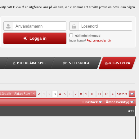
väljer att klicka på en utgående länk på vår sida, kan vi komma att erhålla provision, dock utan någon
Håll mig inloggad
Logga in
Inget konto?
Registrera dig här
POPULÄRA SPEL
SPELSKOLA
REGISTRERA
Läs allt
Sidan 3 av 14
<
1
2
3
4
5
6
7
8
9
10
11
13
>
Sista
»
LinkBack
Ämnesverktyg
#
31