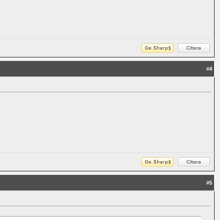
#
4
#
5