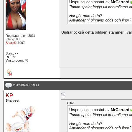
Ursprungligen postat av
MrGerrard
"Innan spelet läggs till kontrolleras 
Hur gör man detta?
Använder ni pinnens odds och linor? I
Undrar också detta oddsen stämmer i varj
Reg.datum: okt 2011
Inlägg: 853
Sharp$
: 1997
Stats:
-
-
ROI:
%
Vinstprocent: %
2012-06-08, 10:41
KP
Sharpest
Citat:
Ursprungligen postat av
MrGerrard
"Innan spelet läggs till kontrolleras 
Hur gör man detta?
Använder ni pinnens odds och linor? I