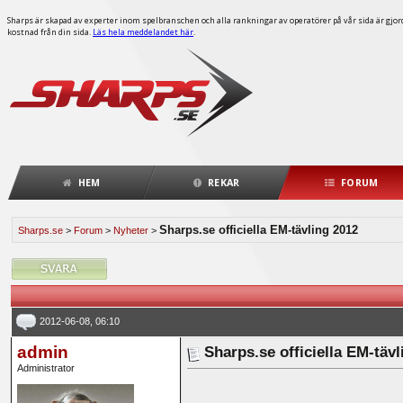
Sharps är skapad av experter inom spelbranschen och alla rankningar av operatörer på vår sida är gjorda
kostnad från din sida.
Läs hela meddelandet här
.
HEM
REKAR
FORUM
Sharps.se officiella EM-tävling 2012
Sharps.se
>
Forum
>
Nyheter
>
2012-06-08, 06:10
admin
Sharps.se officiella EM-tävl
Administrator