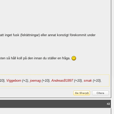
t inget fusk (felrättningar) eller annat konstigt förekommit under
ten så håll koll på den innan du ställer en fråga.
10),
Viggeborn
(+1),
joemag
(+10),
AndreasB1897
(+10),
smak
(+10),
#
2