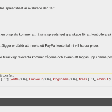
llas spreadsheet är avslutade den 1/7:
en prisplats kommer att få sina spreadsheet granskade för att kontrollera så at
gger er därför att inneha ett PayPal konto ifall ni vill ha era priser.
e tillräckligt relevanta kommer frågorna och svaren att läggas upp i denna pos
är posten:
(+10),
yertle
(+10),
FrankieJr
(+10),
kingscania
(+10),
fireas
(+11),
RobinD
(+