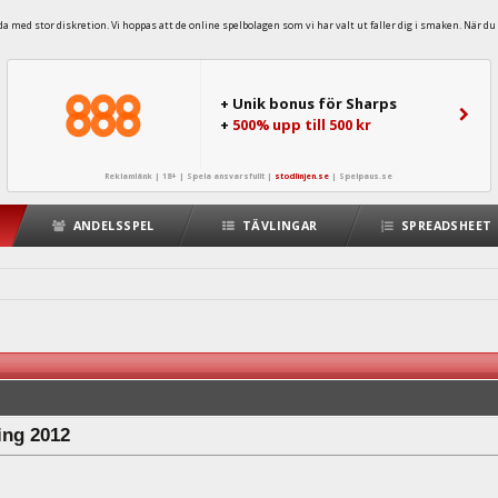
 med stor diskretion. Vi hoppas att de online spelbolagen som vi har valt ut faller dig i smaken. När du 
+ Unik bonus för Sharps
+
500% upp till 500 kr
Reklamlänk | 18+ | Spela ansvarsfullt |
stodlinjen.se
|
Spelpaus.se
ANDELSSPEL
TÄVLINGAR
SPREADSHEET
ing 2012