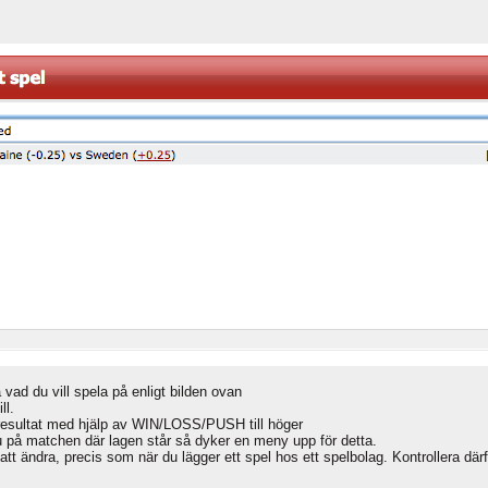
å vad du vill spela på enligt bilden ovan
ll.
i resultat med hjälp av WIN/LOSS/PUSH till höger
du på matchen där lagen står så dyker en meny upp för detta.
att ändra, precis som när du lägger ett spel hos ett spelbolag. Kontrollera därf