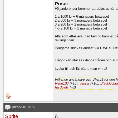
Priser
Följande priser kommer att delas ut när a
1:a 1000 kr + 6 månaders betalspel
2:a 500 kr + 3 månaders betalspel
3:a 200 kr + 2 månaders betalspel
4-6:a 100 kr + 1 månads betalspel
Alla som efter avslutad tävling hamnat på 
tävlingstiden.
Pengarna skickas endast via PayPal. Det åli
-----
Frågor kan ställas i denna tråden och är d
Lycka till och låt bäste man vinna!
Följande användare gav Sharp$ för den h
Rehn108
(+10),
Jensw
(+10),
BlackCobra
hardballs
(+2)
2012-06-08, 08:55
Sprite