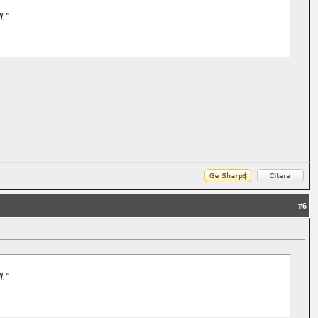
l."
#
6
l."