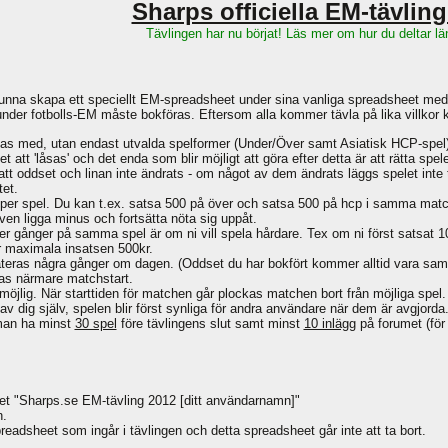
Sharps officiella EM-tävlin
Tävlingen har nu börjat! Läs mer om hur du deltar lä
na skapa ett speciellt EM-spreadsheet under sina vanliga spreadsheet med
a under fotbolls-EM måste bokföras. Eftersom alla kommer tävla på lika villkor
as med, utan endast utvalda spelformer (Under/Över samt Asiatisk HCP-spel)
 att 'låsas' och det enda som blir möjligt att göra efter detta är att rätta spele
 att oddset och linan inte ändrats - om något av dem ändrats läggs spelet inte ti
tet.
 kr per spel. Du kan t.ex. satsa 500 på över och satsa 500 på hcp i samma 
ven ligga minus och fortsätta nöta sig uppåt.
fler gånger på samma spel är om ni vill spela hårdare. Tex om ni först satsat 1
lir maximala insatsen 500kr.
eras några gånger om dagen. (Oddset du har bokfört kommer alltid vara samma
as närmare matchstart.
öjlig. När starttiden för matchen går plockas matchen bort från möjliga spel.
v dig själv, spelen blir först synliga för andra användare när dem är avgjorda
 man ha minst
30 spel
före tävlingens slut samt minst
10 inlägg
på forumet (för 
t "Sharps.se EM-tävling 2012 [ditt användarnamn]"
n.
preadsheet som ingår i tävlingen och detta spreadsheet går inte att ta bort.