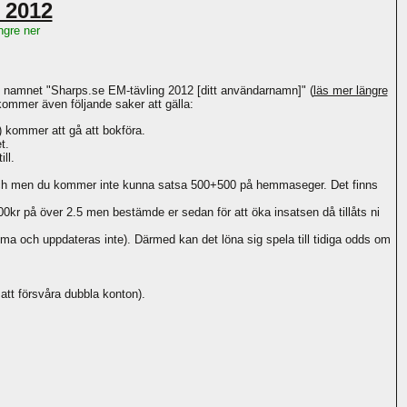
g 2012
ngre ner
 namnet "Sharps.se EM-tävling 2012 [ditt användarnamn]" (
läs mer längre
 kommer även följande saker att gälla:
 kommer att gå att bokföra.
t.
ll.
match men du kommer inte kunna satsa 500+500 på hemmaseger. Det finns
00kr på över 2.5 men bestämde er sedan för att öka insatsen då tillåts ni
 och uppdateras inte). Därmed kan det löna sig spela till tidiga odds om
.
att försvåra dubbla konton).