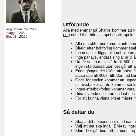
Utförande
Reg.datum: dec 2009
Alla medlemmar på Sharps kommer att kun
Inlägg: 2 235
ner
) och det är här alla spel du vill spel
Sharp$
: 15238
Alla matchformer kommer inte finn
Direkt efter bokföring kommer spelet
Innan spelet läggs till kontrolleras
Inga parlays, endast singlar är tillå
Du får satsa mellan 1 kr till 500
ingen startkassa utan det går att ä
Enda gången det tillåts att satsa 
satsa upp till 400kr till. Därmed b
Odds för spelen kommer att uppdat
ni misstänker att de kommer sänk
Ingen efterbokföring kommer vara m
Dina levande spel kan endast ses a
För att kunna vinna priser måste
Så deltar du
Skapa ditt spreadsheet med namne
Välj att det ska ingå i EM-tävlinge
Klart! Det går bara att skapa ett s