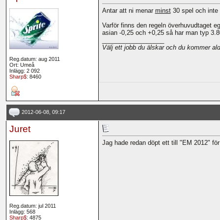
Antar att ni menar
minst
30 spel och inte
Varför finns den regeln överhuvudtaget eg
asian -0,25 och +0,25 så har man typ 3.80 
__________________
Välj ett jobb du älskar och du kommer aldr
Reg.datum: aug 2011
Ort: Umeå
Inlägg: 2 092
Sharp$
: 8460
2012-06-08, 09:17
Juret
Jag hade redan döpt ett till "EM 2012" för
Reg.datum: jul 2011
Inlägg: 568
Sharp$
: 4875