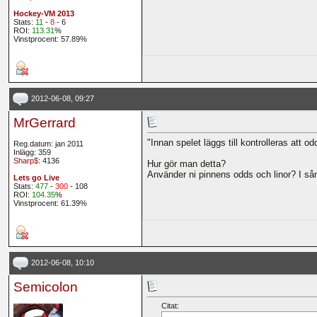
Hockey-VM 2013
Stats:
11
-
8
- 6
ROI:
113.31
%
Vinstprocent: 57.89%
2012-06-08, 09:27
MrGerrard
"Innan spelet läggs till kontrolleras att o
Reg.datum: jan 2011
Inlägg: 359
Sharp$
: 4136
Hur gör man detta?
Använder ni pinnens odds och linor? I sån
Lets go Live
Stats:
477
-
300
- 108
ROI:
104.35
%
Vinstprocent: 61.39%
2012-06-08, 10:10
Semicolon
Citat: