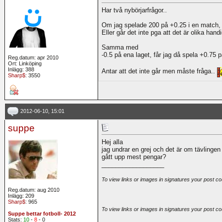
Har två nybörjarfrågor..
Om jag spelade 200 på +0.25 i en match, 
Eller går det inte pga att det är olika hand
Samma med
-0.5 på ena laget, får jag då spela +0.75 
Reg.datum: apr 2010
Ort: Linköping
Inlägg: 388
Antar att det inte går men måste fråga..
Sharp$
: 3550
2012-06-10, 15:01
suppe
Hej alla
jag undrar en grej och det är om tävlingen 
gått upp mest pengar?
__________________
To view links or images in signatures your post co
Reg.datum: aug 2010
Inlägg: 209
Sharp$
: 965
To view links or images in signatures your post co
Suppe bettar fotboll- 2012
Stats:
10
-
8
- 0