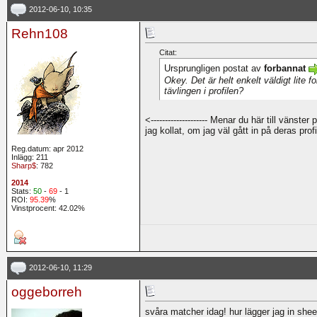
2012-06-10, 10:35
Rehn108
Citat:
Ursprungligen postat av
forbannat
Okey. Det är helt enkelt väldigt lite f
tävlingen i profilen?
<-------------------- Menar du här till vänst
jag kollat, om jag väl gått in på deras pro
Reg.datum: apr 2012
Inlägg: 211
Sharp$
: 782
2014
Stats:
50
-
69
- 1
ROI:
95.39
%
Vinstprocent: 42.02%
2012-06-10, 11:29
oggeborreh
svåra matcher idag! hur lägger jag in she