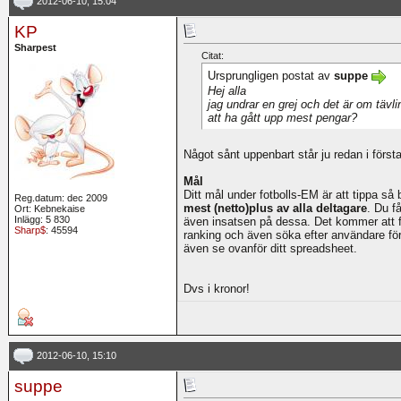
2012-06-10, 15:04
KP
Sharpest
Citat:
Ursprungligen postat av
suppe
Hej alla
jag undrar en grej och det är om tävli
att ha gått upp mest pengar?
Något sånt uppenbart står ju redan i första
Mål
Ditt mål under fotbolls-EM är att tippa så
Reg.datum: dec 2009
mest (netto)plus av alla deltagare
. Du f
Ort: Kebnekaise
Inlägg: 5 830
även insatsen på dessa. Det kommer att fin
Sharp$
: 45594
ranking och även söka efter användare för
även se ovanför ditt spreadsheet.
Dvs i kronor!
2012-06-10, 15:10
suppe