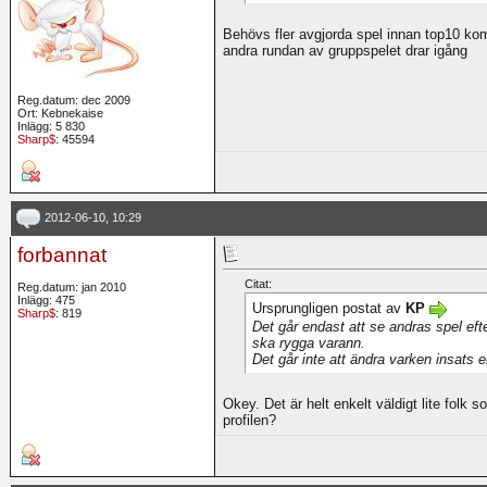
Behövs fler avgjorda spel innan top10 ko
andra rundan av gruppspelet drar igång
Reg.datum: dec 2009
Ort: Kebnekaise
Inlägg: 5 830
Sharp$
: 45594
2012-06-10, 10:29
forbannat
Citat:
Reg.datum: jan 2010
Inlägg: 475
Ursprungligen postat av
KP
Sharp$
: 819
Det går endast att se andras spel efter
ska rygga varann.
Det går inte att ändra varken insats el
Okey. Det är helt enkelt väldigt lite folk s
profilen?