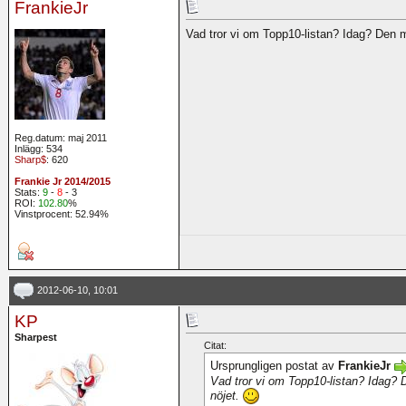
FrankieJr
Vad tror vi om Topp10-listan? Idag? Den 
Reg.datum: maj 2011
Inlägg: 534
Sharp$
: 620
Frankie Jr 2014/2015
Stats:
9
-
8
- 3
ROI:
102.80
%
Vinstprocent: 52.94%
2012-06-10, 10:01
KP
Sharpest
Citat:
Ursprungligen postat av
FrankieJr
Vad tror vi om Topp10-listan? Idag?
nöjet.