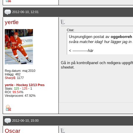
2012-06-10, 12:01
yertle
Citat:
Ursprungligen postat av
oggeborreh
svåra matcher idag! hur lägger jag in
< -------------här
Gå in på kontrollpanel och redigera uppgifte
sheetet.
Reg.datum: maj 2010
Inlägg: 482
Sharp$
: 1177
yertle - Hockey 12/13 Pres
Stats:
115
-
125
- 1
ROI:
99.54
%
Vinstprocent: 47.92%
2012-06-10, 15:00
Oscar