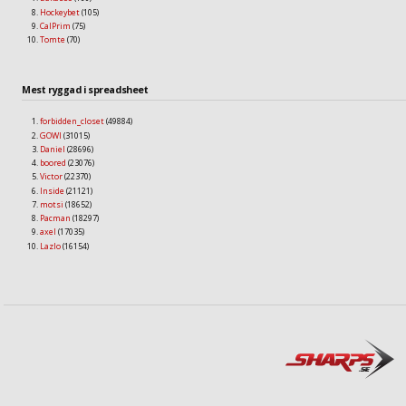
Hockeybet
(105)
CalPrim
(75)
Tomte
(70)
Mest ryggad i spreadsheet
forbidden_closet
(49884)
GOWI
(31015)
Daniel
(28696)
boored
(23076)
Victor
(22370)
Inside
(21121)
motsi
(18652)
Pacman
(18297)
axel
(17035)
Lazlo
(16154)