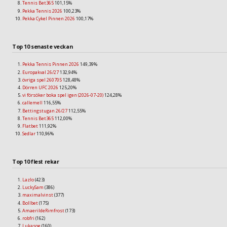
Tennis Bet365
101,15%
Pekka Tennis 2026
100,23%
Pekka Cykel Pinnen 2026
100,17%
Top 10 senaste veckan
Pekka Tennis Pinnen 2026
149,39%
Europakval 26/27
132,94%
övriga spel 260705
128,48%
Dörren UFC 2026
125,20%
vi försöker boka spel igen (2026-07-20)
124,28%
callemell
116,55%
Bettingstugan 26/27
112,55%
Tennis Bet365
112,00%
Flatbet
111,92%
Sedlar
110,96%
Top 10 flest rekar
Lazlo
(423)
LuckySam
(386)
maximalvinst
(377)
Bollbet
(175)
AmaerildeRimfrost
(173)
robfri
(162)
Lukasoe
(160)