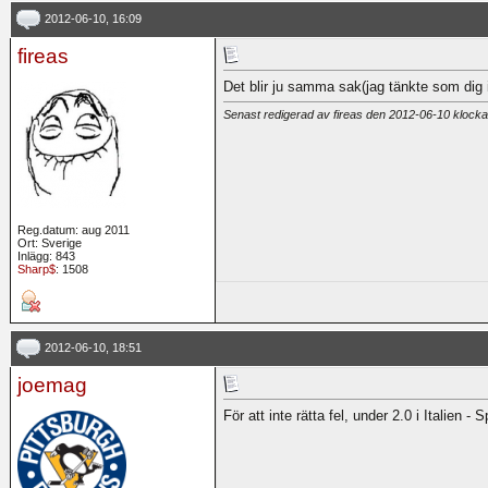
2012-06-10, 16:09
fireas
Det blir ju samma sak(jag tänkte som dig 
Senast redigerad av fireas den 2012-06-10 klock
Reg.datum: aug 2011
Ort: Sverige
Inlägg: 843
Sharp$
: 1508
2012-06-10, 18:51
joemag
För att inte rätta fel, under 2.0 i Italien 