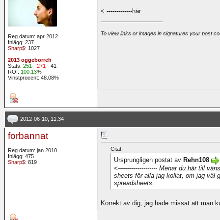
< -------------här
__________________
To view links or images in signatures your post co
Reg.datum: apr 2012
Inlägg: 237
Sharp$
: 1027
2013 oggeborreh
Stats:
251
-
271
- 41
ROI:
100.13
%
Vinstprocent: 48.08%
2012-06-10, 11:34
forbannat
Citat:
Reg.datum: jan 2010
Inlägg: 475
Ursprungligen postat av
Rehn108
Sharp$
: 819
<-------------------- Menar du här till 
sheets för alla jag kollat, om jag väl 
spreadsheets.
Korrekt av dig, jag hade missat att man 