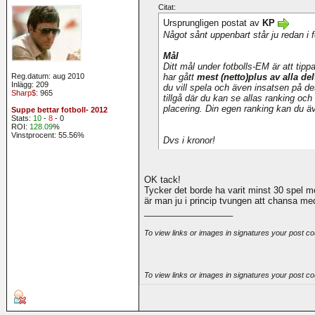
Citat:
Ursprungligen postat av
KP
Något sånt uppenbart står ju redan i f
Mål
Ditt mål under fotbolls-EM är att tip
har gått
mest (netto)plus av alla de
Reg.datum: aug 2010
Inlägg: 209
du vill spela och även insatsen på de
Sharp$
: 965
tillgå där du kan se allas ranking oc
placering. Din egen ranking kan du ä
Suppe bettar fotboll- 2012
Stats:
10
-
8
- 0
ROI:
128.09
%
Vinstprocent: 55.56%
Dvs i kronor!
OK tack!
Tycker det borde ha varit minst 30 spel m
är man ju i princip tvungen att chansa m
__________________
To view links or images in signatures your post co
To view links or images in signatures your post co