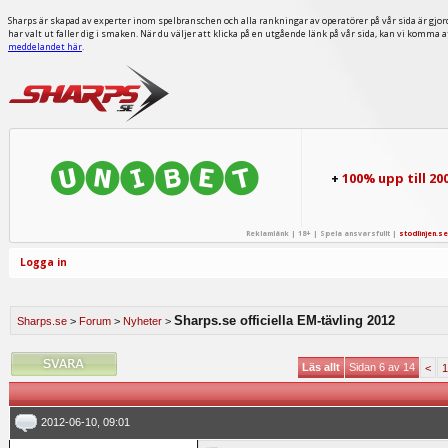
Sharps är skapad av experter inom spelbranschen och alla rankningar av operatörer på vår sida är gjor
har valt ut faller dig i smaken. När du väljer att klicka på en utgående länk på vår sida, kan vi komma 
meddelandet här
.
+
100% upp till 20
Reklamlänk | 18+ | Spela ansvarsfullt |
stodlinjen.se
Logga in
Sharps.se officiella EM-tävling 2012
Sharps.se
>
Forum
>
Nyheter
>
Läs allt
Sidan 6 av 14
<
1
2012-06-10, 09:01