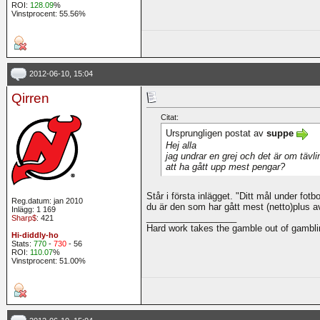
ROI:
128.09
%
Vinstprocent: 55.56%
2012-06-10, 15:04
Qirren
Citat:
Ursprungligen postat av
suppe
Hej alla
jag undrar en grej och det är om tävli
att ha gått upp mest pengar?
Står i första inlägget. "Ditt mål under fotb
Reg.datum: jan 2010
du är den som har gått mest (netto)plus av
Inlägg: 1 169
__________________
Sharp$
: 421
Hard work takes the gamble out of gambli
Hi-diddly-ho
Stats:
770
-
730
- 56
ROI:
110.07
%
Vinstprocent: 51.00%