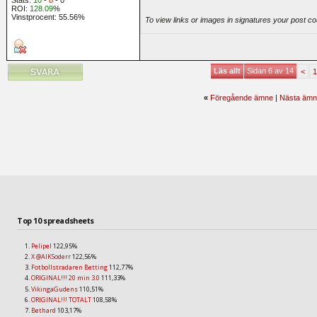
ROI:
128.09
%
Vinstprocent: 55.56%
To view links or images in signatures your post co
Läs allt
Sidan 6 av 14
<
1
«
Föregående ämne
|
Nästa ämn
Top 10 spreadsheets
Pelipel
122,95%
X @AIKSoderr
122,56%
Fotbollstradaren Betting
112,77%
ORIGINAL!!! 20 min 3.0
111,33%
VikingaGudens
110,51%
ORIGINAL!!! TOTALT
108,58%
Bethard
103,17%