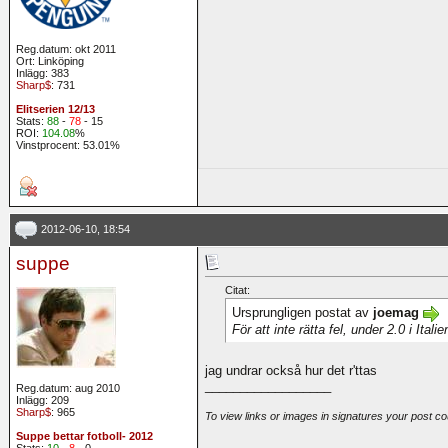
Reg.datum: okt 2011
Ort: Linköping
Inlägg: 383
Sharp$
: 731
Elitserien 12/13
Stats:
88
-
78
- 15
ROI:
104.08
%
Vinstprocent: 53.01%
2012-06-10, 18:54
suppe
Citat:
Ursprungligen postat av
joemag
För att inte rätta fel, under 2.0 i Ita
jag undrar också hur det r'ttas
__________________
Reg.datum: aug 2010
Inlägg: 209
Sharp$
: 965
To view links or images in signatures your post co
Suppe bettar fotboll- 2012
Stats:
10
-
8
- 0