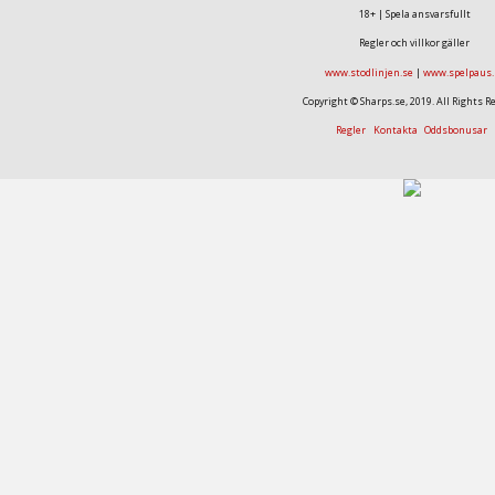
18+ | Spela ansvarsfullt
Regler och villkor gäller
www.stodlinjen.se
|
www.spelpaus.
Copyright © Sharps.se, 2019. All Rights R
Regler
Kontakta
Oddsbonusar