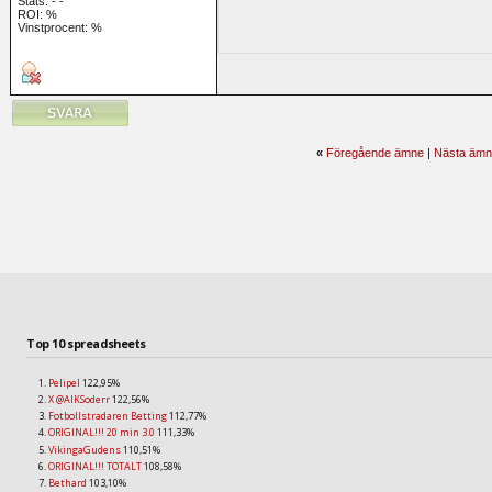
Stats:
-
-
ROI:
%
Vinstprocent: %
«
Föregående ämne
|
Nästa ämn
Top 10 spreadsheets
Pelipel
122,95%
X @AIKSoderr
122,56%
Fotbollstradaren Betting
112,77%
ORIGINAL!!! 20 min 3.0
111,33%
VikingaGudens
110,51%
ORIGINAL!!! TOTALT
108,58%
Bethard
103,10%