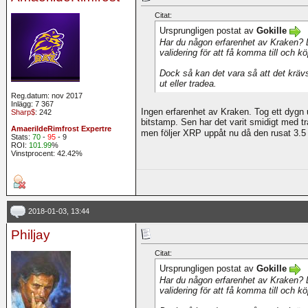
Citat:
Ursprungligen postat av
Gokille
Har du någon erfarenhet av Kraken? 
validering för att få komma till och k
Dock så kan det vara så att det krävs
ut eller tradea.
Reg.datum: nov 2017
Inlägg: 7 367
Ingen erfarenhet av Kraken. Tog ett dygn 
Sharp$
: 242
bitstamp. Sen har det varit smidigt med tr
AmaerildeRimfrost Expertre
men följer XRP uppåt nu då den rusat 3.
Stats:
70
-
95
- 9
ROI:
101.99
%
Vinstprocent: 42.42%
2018-01-03, 13:44
Philjay
Citat:
Ursprungligen postat av
Gokille
Har du någon erfarenhet av Kraken? 
validering för att få komma till och k