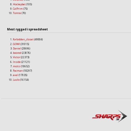
Hockeybet
(105)
CalPrim
(75)
Tomte
(70)
Mest ryggad i spreadsheet
forbidden_closet
(49884)
GOWI
(31015)
Daniel
(28696)
boored
(23076)
Victor
(22373)
Inside
(21121)
motsi
(18652)
Pacman
(18297)
axel
(17035)
Lazlo
(16154)