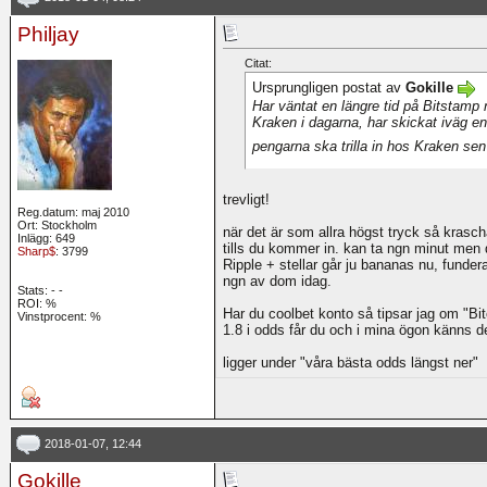
Philjay
Citat:
Ursprungligen postat av
Gokille
Har väntat en längre tid på Bitstamp 
Kraken i dagarna, har skickat iväg e
pengarna ska trilla in hos Kraken sen
trevligt!
Reg.datum: maj 2010
Ort: Stockholm
när det är som allra högst tryck så krasch
Inlägg: 649
tills du kommer in. kan ta ngn minut men de
Sharp$
: 3799
Ripple + stellar går ju bananas nu, fundera
ngn av dom idag.
Stats:
-
-
ROI:
%
Har du coolbet konto så tipsar jag om "Bi
Vinstprocent: %
1.8 i odds får du och i mina ögon känns 
ligger under "våra bästa odds längst ner"
2018-01-07, 12:44
Gokille