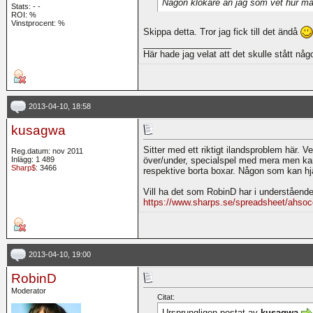
Någon klokare än jag som vet hur m
Stats:
-
-
ROI:
%
Vinstprocent: %
Skippa detta. Tror jag fick till det ändå
__________________
Här hade jag velat att det skulle stått någo
2013-04-10, 18:58
kusagwa
Sitter med ett riktigt ilandsproblem här. V
Reg.datum: nov 2011
Inlägg: 1 489
över/under, specialspel med mera men kan
Sharp$
: 3466
respektive borta boxar. Någon som kan hj
Vill ha det som RobinD har i underståend
https://www.sharps.se/spreadsheet/ahsoc
2013-04-10, 19:00
RobinD
Moderator
Citat:
Ursprungligen postat av
kusagwa