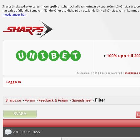
Sharps är skapad av experter inom spelbranschen och alla rankningar av operatörer på vår sida är gjor
har valt ut faller dig i smaken. När du väljer att klicka på en utgående länk på vår sida, kan vi komma 
meddelandet här
.
+
100% upp till 20
Reklamlänk | 18+ | Spela ansvarsfullt |
stodlinjen.se
Logga in
Filter
Sharps.se
>
Forum
>
Feedback & Frågor
>
Spreadsheet
>
L
2012-07-06, 16:27