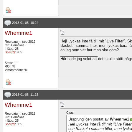
2013-01-05, 10:24
Whemme1
Hej! Lyckas inte få till mit "Live Filter". 
Reg.datum: sep 2012
Ort: Glimåkra
Basket i samma filter, men lyckas bara f
Inlägg: 25
än jag som vet hur man ska göra?
Sharp$
: 935
__________________
Här hade jag velat att det skulle stått någo
Stats:
-
-
ROI:
%
Vinstprocent: %
2013-01-05, 11:15
Whemme1
Citat:
Reg.datum: sep 2012
Ort: Glimåkra
Ursprungligen postat av
Whemme1
Inlägg: 25
Hej! Lyckas inte få till mit "Live Filt
Sharp$
: 935
och Basket i samma filter, men lycka