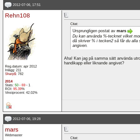
2012-07-06, 17:51
Rehn108
Citat:
Ursprungligen postat av
mars
Du kan använda %-tecknet vilket mot
då skriver % i tecken2 så får du alla 
angiven.
Aha! Kan jag på samma sätt använda utro
handikapp eller liknande angivet?
Reg.datum: apr 2012
Inlägg: 211
Sharp$
: 782
2014
Stats:
50
-
69
- 1
ROI:
95.39
%
Vinstprocent: 42.02%
2012-07-06, 19:28
mars
Webmaster
Citat: