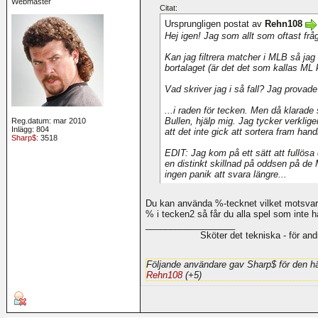
Webmaster
Citat:
Ursprungligen postat av
Rehn108
Hej igen! Jag som allt som oftast frå
Kan jag filtrera matcher i MLB så jag 
bortalaget (är det det som kallas ML 
Vad skriver jag i så fall? Jag provade 
...i raden för tecken. Men då klarade
Bullen, hjälp mig. Jag tycker verklige
Reg.datum: mar 2010
Inlägg: 804
att det inte gick att sortera fram han
Sharp$
: 3518
EDIT: Jag kom på ett sätt att fullösa 
en distinkt skillnad på oddsen på de 
ingen panik att svara längre...
Du kan använda %-tecknet vilket motsvara
% i tecken2 så får du alla spel som inte h
__________________
Sköter det tekniska - för an
Följande användare gav Sharp$ för den hä
Rehn108
(+5)