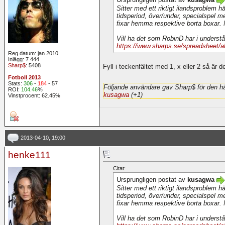
Sitter med ett riktigt ilandsproblem h
tidsperiod, över/under, specialspel m
fixar hemma respektive borta boxar.
Vill ha det som RobinD har i underst
https://www.sharps.se/spreadsheet/
Reg.datum: jan 2010
Inlägg: 7 444
Sharp$
: 5408
Fyll i teckenfältet med 1, x eller 2 så är de
Fotboll 2013
Stats:
306
-
184
- 57
Följande användare gav Sharp$ för den hä
ROI:
104.46
%
kusagwa
(+1)
Vinstprocent: 62.45%
2013-04-10, 19:00
henke111
Citat:
Ursprungligen postat av
kusagwa
Sitter med ett riktigt ilandsproblem h
tidsperiod, över/under, specialspel m
fixar hemma respektive borta boxar.
Vill ha det som RobinD har i underst