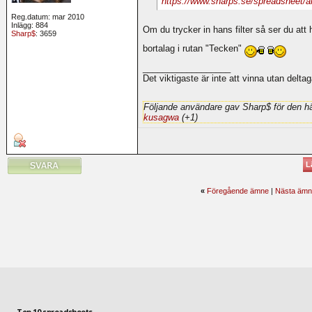
https://www.sharps.se/spreadsheet/
Reg.datum: mar 2010
Inlägg: 884
Om du trycker in hans filter så ser du att 
Sharp$
: 3659
bortalag i rutan "Tecken"
__________________
Det viktigaste är inte att vinna utan deltag
Följande användare gav Sharp$ för den hä
kusagwa
(+1)
L
«
Föregående ämne
|
Nästa ämn