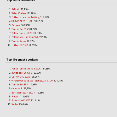
Top 10 spreadsheets
Pelipel
122,95%
X @AIKSoderr
121,98%
Fotbollstradaren Betting
112,77%
ORIGINAL!!! TOTALT
108,28%
Bethard
102,86%
Tennis Bet365
101,24%
Pekka Tennis 2026
100,33%
Pekka Cykel Pinnen 2026
99,99%
Tennis Pekka
99,77%
Fotboll 2025/26
98,69%
Top 10 senaste veckan
Pekka Tennis Pinnen 2026
144,58%
övriga spel 260705
139,93%
Dörren UFC 2026
125,20%
vi försöker boka spel igen (2026-07-20)
124,28%
Tennis Bet365
117,96%
callemell
116,55%
Bettingstugan 26/27
112,55%
Flatbet
111,92%
Europakval 26/27
111,91%
Sedlar
110,90%