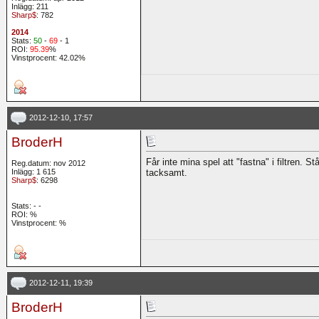
Inlägg: 211
Sharp$
: 782
2014
Stats:
50
-
69
- 1
ROI:
95.39
%
Vinstprocent: 42.02%
2012-12-10, 17:57
BroderH
Får inte mina spel att "fastna" i filtren. St
Reg.datum: nov 2012
Inlägg: 1 615
tacksamt.
Sharp$
: 6298
Stats:
-
-
ROI:
%
Vinstprocent: %
2012-12-11, 19:39
BroderH