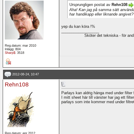
Ursprungligen postat av
Rehn108
Aha! Kan jag på samma sätt använda 
har handikapp eller liknande angivet?
yep du kan köra !%
__________________
Sköter det tekniska - för an
Reg.datum: mar 2010
Inlägg: 804
Sharp$
: 3518
2012-08-24, 10:47
Rehn108
Parlays kan aldrig hänga med under filter fö
I mitt sheet här till vänster har jag ett fil
parlays som inte kommer med under filtret.
Reg.datum: apr 2012