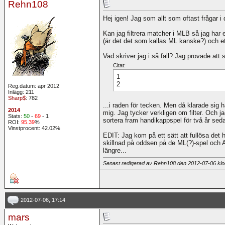
Rehn108
Hej igen! Jag som allt som oftast frågar i
Kan jag filtrera matcher i MLB så jag har e
(är det det som kallas ML kanske?) och ett
Vad skriver jag i så fall? Jag provade att s
Citat:
1
2
Reg.datum: apr 2012
Inlägg: 211
Sharp$
: 782
...i raden för tecken. Men då klarade sig 
2014
mig. Jag tycker verkligen om filter. Och ja
Stats:
50
-
69
- 1
sortera fram handikappspel för två år sed
ROI:
95.39
%
Vinstprocent: 42.02%
EDIT: Jag kom på ett sätt att fullösa det h
skillnad på oddsen på de ML(?)-spel och A
längre...
Senast redigerad av Rehn108 den 2012-07-06 kl
2012-07-06, 17:14
mars