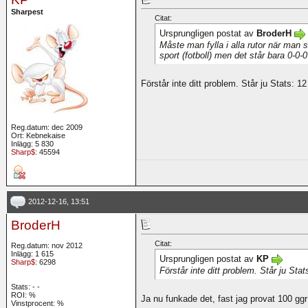
Sharpest
Citat:
Ursprungligen postat av
BroderH
Måste man fylla i alla rutor när man sk
sport (fotboll) men det står bara 0-0-0 
Förstår inte ditt problem. Står ju Stats: 12 
Reg.datum: dec 2009
Ort: Kebnekaise
Inlägg: 5 830
Sharp$
: 45594
2012-12-16, 13:51
BroderH
Citat:
Reg.datum: nov 2012
Inlägg: 1 615
Ursprungligen postat av
KP
Sharp$
: 6298
Förstår inte ditt problem. Står ju Stats
Stats:
-
-
ROI:
%
Ja nu funkade det, fast jag provat 100 ggr
Vinstprocent: %