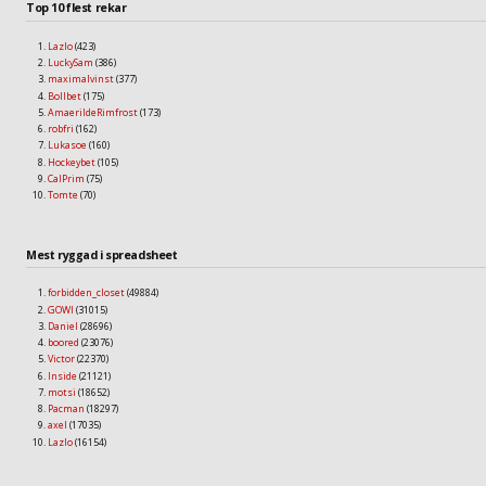
Top 10 flest rekar
Lazlo
(423)
LuckySam
(386)
maximalvinst
(377)
Bollbet
(175)
AmaerildeRimfrost
(173)
robfri
(162)
Lukasoe
(160)
Hockeybet
(105)
CalPrim
(75)
Tomte
(70)
Mest ryggad i spreadsheet
forbidden_closet
(49884)
GOWI
(31015)
Daniel
(28696)
boored
(23076)
Victor
(22370)
Inside
(21121)
motsi
(18652)
Pacman
(18297)
axel
(17035)
Lazlo
(16154)