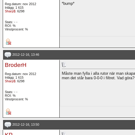
*bump*
Reg.datum: nov 2012
Inlägg: 1 615
Sharp$
: 6298
Stats:
-
-
ROI:
%
Vinstprocent: %
2012-12-16, 13:46
BroderH
Måste man fylla i alla rutor när man skapar e
Reg.datum: nov 2012
Inlägg: 1 615
men det står bara 0-0-0 i filtret. Vad göra?
Sharp$
: 6298
Stats:
-
-
ROI:
%
Vinstprocent: %
2012-12-16, 13:50
KP