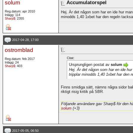
solum
Accumulatorspel
Reg.datum: apr 2010
Hej. Är det någon som har en ide hur man f
Inlägg: 114
minodds 1,40 1xbet har den regeln tacksa
Sharp$
: 2355
2017-04-28, 17:00
ostromblad
Citat:
Reg.datum: feb 2017
Inlägg: 24
Ursprungligen postat av
solum
Sharp$
: 403
Hej. Är det någon som har en ide hur 
tripplar minodds 1,40 1xbet har den 
Finns smidiga sätt, nämns några sidor bak 
riktigt risig kritik på SBR.
Följande användare gav Sharp$ för den hä
solum
(+3)
2017-05-05, 06:50