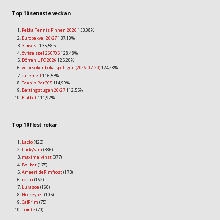
Top 10 senaste veckan
Pekka Tennis Pinnen 2026
153,08%
Europakval 26/27
137,10%
3 Invest
135,58%
övriga spel 260705
128,48%
Dörren UFC 2026
125,20%
vi försöker boka spel igen (2026-07-20)
124,28%
callemell
116,55%
Tennis Bet365
114,99%
Bettingstugan 26/27
112,55%
Flatbet
111,92%
Top 10 flest rekar
Lazlo
(423)
LuckySam
(386)
maximalvinst
(377)
Bollbet
(175)
AmaerildeRimfrost
(173)
robfri
(162)
Lukasoe
(160)
Hockeybet
(105)
CalPrim
(75)
Tomte
(70)