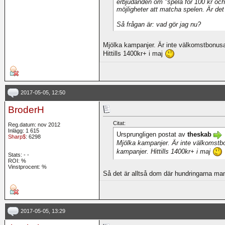
erbjudanden om "spela för 100 kr och
möjligheter att matcha spelen. Är det
Så frågan är: vad gör jag nu?
Mjölka kampanjer. Är inte välkomstbonusa
Hittills 1400kr+ i maj
2017-05-05, 12:50
BroderH
Citat:
Reg.datum: nov 2012
Inlägg: 1 615
Ursprungligen postat av
theskab
Sharp$
: 6298
Mjölka kampanjer. Är inte välkomstb
kampanjer. Hittills 1400kr+ i maj
Stats:
-
-
ROI:
%
Vinstprocent: %
Så det är alltså dom där hundringarna man 
2017-05-05, 13:29