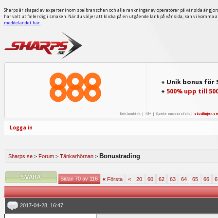
Sharps är skapad av experter inom spelbranschen och alla rankningar av operatörer på vår sida är gjor
har valt ut faller dig i smaken. När du väljer att klicka på en utgående länk på vår sida, kan vi komma 
meddelandet här
.
+ Unik bonus för
+
500% upp till 50
Reklamlänk | 18+ | Spela ansvarsfullt |
stodlinjen.se
Logga in
Bonustrading
Sharps.se
>
Forum
>
Tänkarhörnan
>
Sidan 70 av 116
«
Första
<
20
60
62
63
64
65
66
6
2017-04-28, 16:47