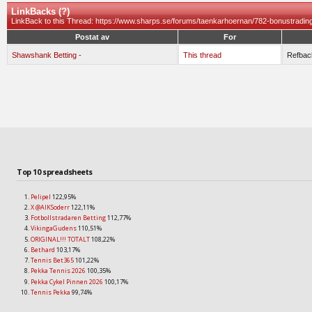
LinkBacks (
?
)
LinkBack to this Thread: https://www.sharps.se/forums/taenkarhoernan/782-bonustrading
Postat av
For
Shawshank Betting -
This thread
Refbac
Top 10 spreadsheets
Pelipel
122,95%
X @AIKSoderr
122,11%
Fotbollstradaren Betting
112,77%
VikingaGudens
110,51%
ORIGINAL!!! TOTALT
108,22%
Bethard
103,17%
Tennis Bet365
101,22%
Pekka Tennis 2026
100,35%
Pekka Cykel Pinnen 2026
100,17%
Tennis Pekka
99,74%