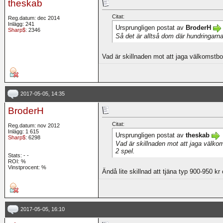
theskab
Citat:
Reg.datum: dec 2014
Inlägg: 241
Ursprungligen postat av
BroderH
Sharp$
: 2346
Så det är alltså dom där hundringarna
Vad är skillnaden mot att jaga välkomstbo
2017-05-05, 14:35
BroderH
Citat:
Reg.datum: nov 2012
Inlägg: 1 615
Ursprungligen postat av
theskab
Sharp$
: 6298
Vad är skillnaden mot att jaga välko
2 spel.
Stats:
-
-
ROI:
%
Vinstprocent: %
Ändå lite skillnad att tjäna typ 900-950 
2017-05-05, 16:10