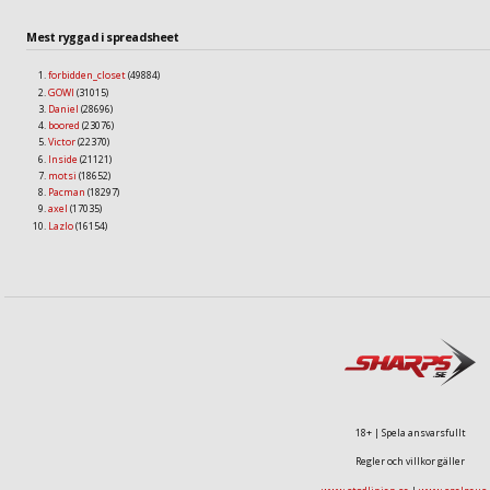
Mest ryggad i spreadsheet
forbidden_closet
(49884)
GOWI
(31015)
Daniel
(28696)
boored
(23076)
Victor
(22370)
Inside
(21121)
motsi
(18652)
Pacman
(18297)
axel
(17035)
Lazlo
(16154)
18+ | Spela ansvarsfullt
Regler och villkor gäller