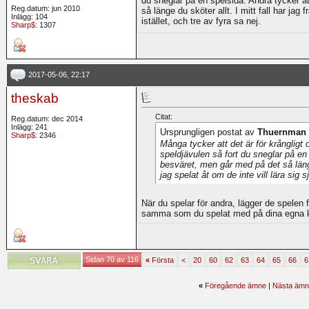
du sneglar på en spelsida. Andra tycker at
Reg.datum: jun 2010
så länge du sköter allt. I mitt fall har jag 
Inlägg: 104
istället, och tre av fyra sa nej.
Sharp$
: 1307
2017-05-06, 22:17
theskab
Citat:
Reg.datum: dec 2014
Inlägg: 241
Ursprungligen postat av
Thuernman
Sharp$
: 2346
Många tycker att det är för krångligt 
speldjävulen så fort du sneglar på en 
besväret, men går med på det så länge 
jag spelat åt om de inte vill lära sig s
När du spelar för andra, lägger de spelen f
samma som du spelat med på dina egna 
Sidan 70 av 116
«
Första
<
20
60
62
63
64
65
66
6
«
Föregående ämne
|
Nästa ämn