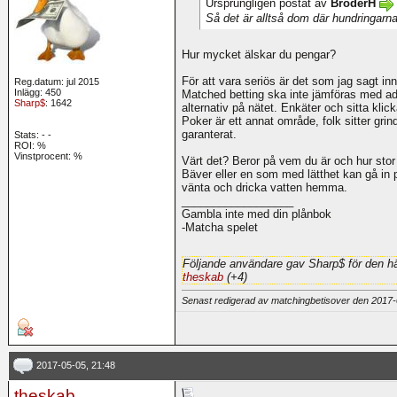
Ursprungligen postat av
BroderH
Så det är alltså dom där hundringarna
Hur mycket älskar du pengar?
För att vara seriös är det som jag sagt in
Reg.datum: jul 2015
Inlägg: 450
Matched betting ska inte jämföras med a
Sharp$
: 1642
alternativ på nätet. Enkäter och sitta klick
Poker är ett annat område, folk sitter gri
garanterat.
Stats:
-
-
ROI:
%
Vinstprocent: %
Värt det? Beror på vem du är och hur stor
Bäver eller en som med lätthet kan gå in p
vänta och dricka vatten hemma.
__________________
Gambla inte med din plånbok
-Matcha spelet
Följande användare gav Sharp$ för den hä
theskab
(+4)
Senast redigerad av matchingbetisover den 2017
2017-05-05, 21:48
theskab