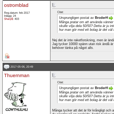
ostromblad
Citat:
Reg.datum: feb 2017
Inlägg: 24
Ursprungligen postat av
BroderH
Sharp$
: 403
Många pratar om att använda vänner o
skulle vilja dela 50/50? Detta är ju i
hur man gör med ett bolag är det väl 
Nej det är inte raketforskning, men är ändå
Jag tycker 10000 spänn utan risk ändå är t
behöver tänka på något alls.
2017-05-06, 20:49
Thuernman
Citat:
Ursprungligen postat av
BroderH
Många pratar om att använda vänner o
skulle vilja dela 50/50? Detta är ju i
hur man gör med ett bolag är det väl 
Många tycker att det är för krångligt och a