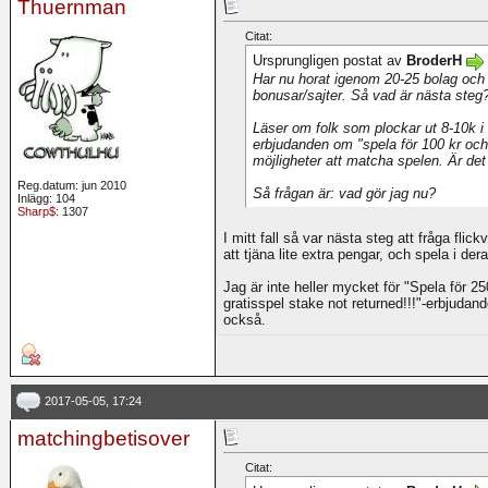
Thuernman
Citat:
Ursprungligen postat av
BroderH
Har nu horat igenom 20-25 bolag och h
bonusar/sajter. Så vad är nästa steg
Läser om folk som plockar ut 8-10k i
erbjudanden om "spela för 100 kr och
möjligheter att matcha spelen. Är det
Reg.datum: jun 2010
Så frågan är: vad gör jag nu?
Inlägg: 104
Sharp$
: 1307
I mitt fall så var nästa steg att fråga fli
att tjäna lite extra pengar, och spela i d
Jag är inte heller mycket för "Spela för 25
gratisspel stake not returned!!!"-erbjudan
också.
2017-05-05, 17:24
matchingbetisover
Citat: