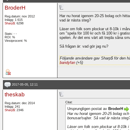
BroderH
Har nu horat igenom 20-25 bolag och hittar
Reg.datum: nov 2012
Inlägg: 1 615
vad är nästa steg?
Sharp$
: 6298
Läser om folk som plockar ut 8-10k i mån
om "spela för 100 kr och få 100 kr i grat
Stats:
-
-
ROI:
%
spelen. Är det ens värt att trejda såna s
Vinstprocent: %
Så frågan är: vad gör jag nu?
Följande användare gav Sharp$ för den hä
bandyfan
(+5)
2017-05-05, 12:11
theskab
Citat:
Reg.datum: dec 2014
Inlägg: 241
Ursprungligen postat av
BroderH
Sharp$
: 2346
Har nu horat igenom 20-25 bolag och h
bonusar/sajter. Så vad är nästa steg
Läser om folk som plockar ut 8-10k i