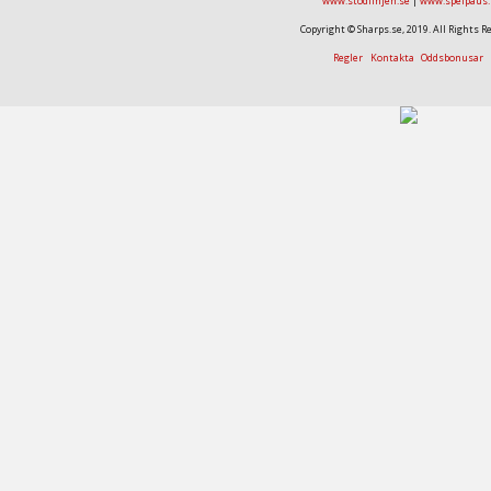
www.stodlinjen.se
|
www.spelpaus.
Copyright © Sharps.se, 2019. All Rights R
Regler
Kontakta
Oddsbonusar