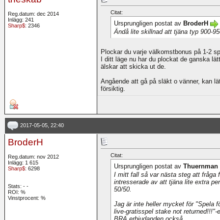
Citat:
Reg.datum: dec 2014
Inlägg: 241
Ursprungligen postat av
BroderH
Sharp$
: 2346
Ändå lite skillnad att tjäna typ 900-
Plockar du varje välkomstbonus på 1-2 spe
I ditt läge nu har du plockat de ganska l
älskar att skicka ut de.
Angående att gå på släkt o vänner, kan lä
försiktig.
2017-05-05, 22:40
BroderH
Citat:
Reg.datum: nov 2012
Inlägg: 1 615
Ursprungligen postat av
Thuernman
Sharp$
: 6298
I mitt fall så var nästa steg att fråg
intresserade av att tjäna lite extra 
Stats:
-
-
50/50.
ROI:
%
Vinstprocent: %
Jag är inte heller mycket för "Spela f
live-gratisspel stake not returned!!!"
BRA erbjudanden också.