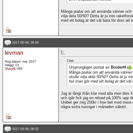
Många pratar om att använda vänner och s
vilja dela 50/50? Detta är ju inte raketfor
med ett bolag är det väl bara för dom att 
2017-05-06, 06:54
levman
Citat:
Reg.datum: mar 2017
Inlägg: 13
Ursprungligen postat av
BroderH
Sharp$
: 459
Många pratar om att använda vänner o
skulle vilja dela 50/50? Detta är ju i
hur man gör med ett bolag är det väl 
Jag är långt ifrån klar med alla men blev
och igår fick jag en reload på 100% upp ti
Unibet ger mig 250kr i free bet med mera d
några extra tusingar i månaden säkert.
2017-05-06, 08:32