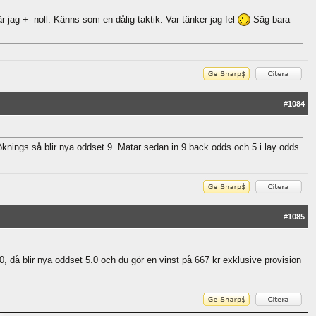
är jag +- noll. Känns som en dålig taktik. Var tänker jag fel
Säg bara
#
1084
öknings så blir nya oddset 9. Matar sedan in 9 back odds och 5 i lay odds
#
1085
0, då blir nya oddset 5.0 och du gör en vinst på 667 kr exklusive provision