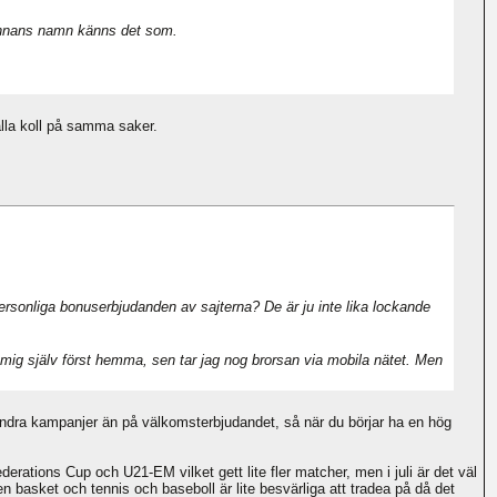
 annans namn känns det som.
lla koll på samma saker.
personliga bonuserbjudanden av sajterna? De är ju inte lika lockande
d mig själv först hemma, sen tar jag nog brorsan via mobila nätet. Men
 andra kampanjer än på välkomsterbjudandet, så när du börjar ha en hög
nfederations Cup och U21-EM vilket gett lite fler matcher, men i juli är det väl
n basket och tennis och baseboll är lite besvärliga att tradea på då det