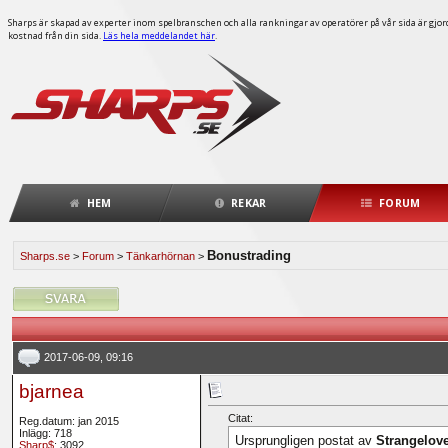
Sharps är skapad av experter inom spelbranschen och alla rankningar av operatörer på vår sida är gjorda
kostnad från din sida.
Läs hela meddelandet här
.
HEM
REKAR
FORUM
Bonustrading
Sharps.se
>
Forum
>
Tänkarhörnan
>
2017-06-09, 09:16
bjarnea
Citat:
Reg.datum: jan 2015
Inlägg: 718
Ursprungligen postat av
Strangelov
Sharp$
: 3092