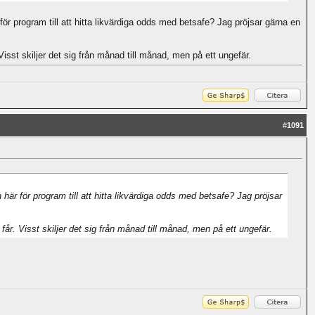
ör program till att hitta likvärdiga odds med betsafe? Jag pröjsar gärna en
isst skiljer det sig från månad till månad, men på ett ungefär.
#
1091
här för program till att hitta likvärdiga odds med betsafe? Jag pröjsar
år. Visst skiljer det sig från månad till månad, men på ett ungefär.