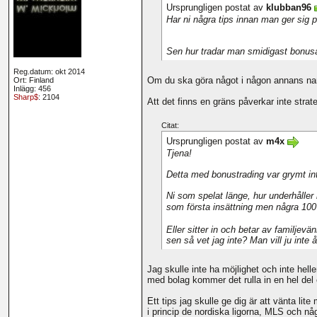
Ursprungligen postat av
klubban96
Har ni några tips innan man ger sig
Sen hur tradar man smidigast bonusa
Reg.datum: okt 2014
Om du ska göra något i någon annans nam
Ort: Finland
Inlägg: 456
Sharp$
: 2104
Att det finns en gräns påverkar inte strat
Citat:
Ursprungligen postat av
m4x
Tjena!
Detta med bonustrading var grymt intr
Ni som spelat länge, hur underhåller 
som första insättning men några 100 la
Eller sitter in och betar av familjev
sen så vet jag inte? Man vill ju inte 
Jag skulle inte ha möjlighet och inte hel
med bolag kommer det rulla in en hel del
Ett tips jag skulle ge dig är att vänta lite
i princip de nordiska ligorna, MLS och nå