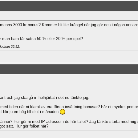
Comeons 3000 kr bonus? Kommer bli lite krångel när jag gör den i någon anna
 man bara får satsa 50 % eller 20 % per spel?
klockan
22:52
.
t och jag ska gå in helhjärtat i det nu tänkte jag.
r med tiden när ni klarat av era första insättning bonusar? Får ni mycket pers
 blir ju en hög till slut i månaden
r/vänner? Hur gör ni med IP adresser i de här fallet? Jag tänkte starta med mi
got sätt. Hur gör folket här?