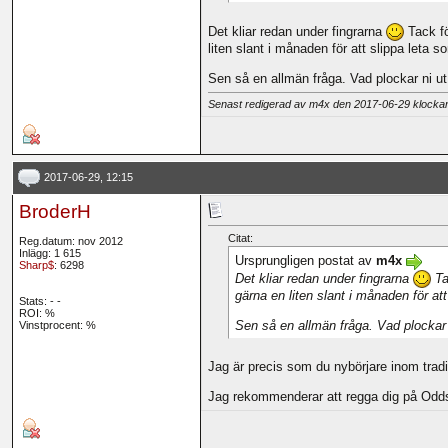
Det kliar redan under fingrarna
Tack fö
liten slant i månaden för att slippa leta s
Sen så en allmän fråga. Vad plockar ni ut
Senast redigerad av m4x den 2017-06-29 klock
2017-06-29, 12:15
BroderH
Citat:
Reg.datum: nov 2012
Inlägg: 1 615
Ursprungligen postat av
m4x
Sharp$
: 6298
Det kliar redan under fingrarna
Tac
gärna en liten slant i månaden för at
Stats:
-
-
ROI:
%
Sen så en allmän fråga. Vad plockar n
Vinstprocent: %
Jag är precis som du nybörjare inom trad
Jag rekommenderar att regga dig på Oddsm