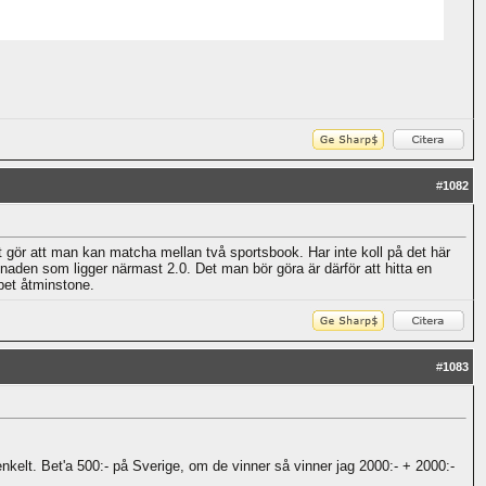
#
1082
t gör att man kan matcha mellan två sportsbook. Har inte koll på det här
knaden som ligger närmast 2.0. Det man bör göra är därför att hitta en
bet åtminstone.
#
1083
kelt. Bet'a 500:- på Sverige, om de vinner så vinner jag 2000:- + 2000:-