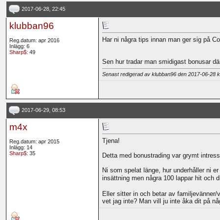
2017-06-28, 22:45
klubban96
Har ni några tips innan man ger sig på 
Reg.datum: apr 2016
Inlägg: 6
Sharp$
: 49
Sen hur tradar man smidigast bonusar där
Senast redigerad av klubban96 den 2017-06-28 
2017-06-29, 08:53
m4x
Tjena!
Reg.datum: apr 2015
Inlägg: 14
Sharp$
: 35
Detta med bonustrading var grymt intressan
Ni som spelat länge, hur underhåller ni e
insättning men några 100 lappar hit och dit
Eller sitter in och betar av familjevänne
vet jag inte? Man vill ju inte åka dit på nå