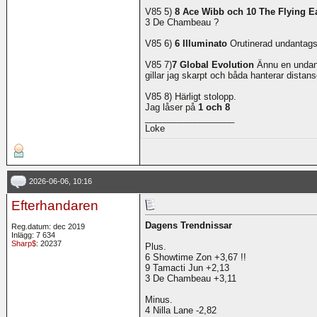
V85 5)
8 Ace Wibb och 10 The Flying 
3 De Chambeau ?
V85 6)
6 Illuminato
Orutinerad undantag
V85 7)
7 Global Evolution
Ännu en undan
gillar jag skarpt och båda hanterar distan
V85 8) Härligt stolopp.
Jag låser på
1 och 8
__________________
Loke
2026-06-06, 10:16
Efterhandaren
Dagens Trendnissar
Reg.datum: dec 2019
Inlägg: 7 634
Sharp$
: 20237
Plus.
6 Showtime Zon +3,67 !!
9 Tamacti Jun +2,13
3 De Chambeau +3,11
Minus.
4 Nilla Lane -2,82