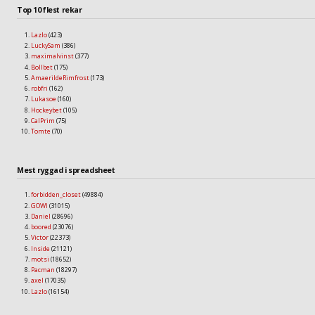
Top 10 flest rekar
Lazlo
(423)
LuckySam
(386)
maximalvinst
(377)
Bollbet
(175)
AmaerildeRimfrost
(173)
robfri
(162)
Lukasoe
(160)
Hockeybet
(105)
CalPrim
(75)
Tomte
(70)
Mest ryggad i spreadsheet
forbidden_closet
(49884)
GOWI
(31015)
Daniel
(28696)
boored
(23076)
Victor
(22373)
Inside
(21121)
motsi
(18652)
Pacman
(18297)
axel
(17035)
Lazlo
(16154)