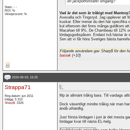
en jackpotförstärkt omgång?
Stats:
-
-
ROI:
%
Vad är det som är tråkigt med Mantorp
Vinstprocent: %
Axevalla och Tingsryd. Jag upplever att M
kuskar. Eller menar du den här specifika 
kul eftersom det finns många guldkorn att 
Macahan till 9%, De Chambeau till 12% oc
lördagsgodispåsen. Endast två hästar är
Sen att vi får höra Sveriges bästa banrefe
Följande användare gav Sharp$ för den hä
basiak
(+10)
2026-06-03, 16:25
Strappa71
Mp är allmänt tråkig bara. Till vardags allt
Reg.datum: jun 2011
Inlägg: 5 310
Sharp$
: 3326
Dock väsentligt mindre tråkig när man har 
ändå uthärdlig.
Just första lördagen i juni är det mesta g
lördagar kvar till nästa EL-helg.
__________________