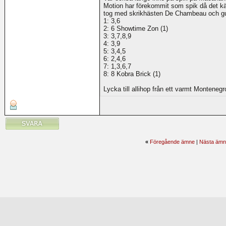
Motion har förekommit som spik då det kä
tog med skrikhästen De Chambeau och gu
1: 3,6
2: 6 Showtime Zon (1)
3: 3,7,8,9
4: 3,9
5: 3,4,5
6: 2,4,6
7: 1,3,6,7
8: 8 Kobra Brick (1)
Lycka till allihop från ett varmt Montenegr
«
Föregående ämne
|
Nästa ämn