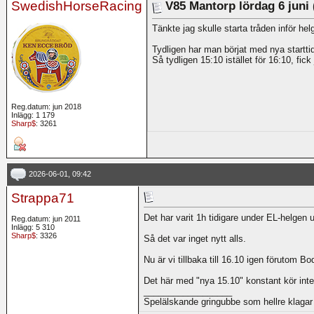
SwedishHorseRacing
V85 Mantorp lördag 6 juni 
Tänkte jag skulle starta tråden inför he
Tydligen har man börjat med nya starttid
Så tydligen 15:10 istället för 16:10, fick 
Reg.datum: jun 2018
Inlägg: 1 179
Sharp$
: 3261
2026-06-01, 09:42
Strappa71
Det har varit 1h tidigare under EL-helgen
Reg.datum: jun 2011
Inlägg: 5 310
Sharp$
: 3326
Så det var inget nytt alls.
Nu är vi tillbaka till 16.10 igen förutom 
Det här med "nya 15.10" konstant kör inte
__________________
Spelälskande gringubbe som hellre klagar 