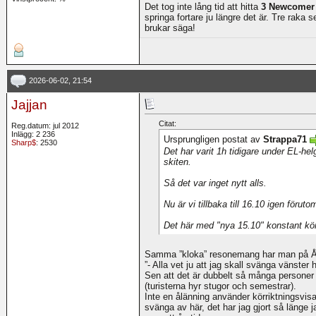
Det tog inte lång tid att hitta
3 Newcomer 
springa fortare ju längre det är. Tre raka 
brukar säga!
2026-06-02, 21:54
Jajjan
Citat:
Reg.datum: jul 2012
Inlägg: 2 236
Ursprungligen postat av
Strappa71
Sharp$
: 2530
Det har varit 1h tidigare under EL-h
skiten.
Så det var inget nytt alls.
Nu är vi tillbaka till 16.10 igen för
Det här med "nya 15.10" konstant kör 
Samma ”kloka” resonemang har man på Ål
”- Alla vet ju att jag skall svänga vänster h
Sen att det är dubbelt så många person
(turisterna hyr stugor och semestrar).
Inte en ålänning använder körriktningsvisare
svänga av här, det har jag gjort så länge j