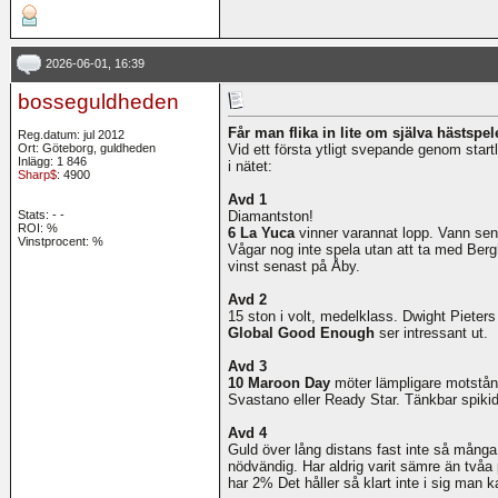
2026-06-01, 16:39
bosseguldheden
Får man flika in lite om själva hästspe
Reg.datum: jul 2012
Ort: Göteborg, guldheden
Vid ett första ytligt svepande genom start
Inlägg: 1 846
i nätet:
Sharp$
: 4900
Avd 1
Stats:
-
-
Diamantston!
ROI:
%
6 La Yuca
vinner varannat lopp. Vann sen
Vinstprocent: %
Vågar nog inte spela utan att ta med Ber
vinst senast på Åby.
Avd 2
15 ston i volt, medelklass. Dwight Pieter
Global Good Enough
ser intressant ut.
Avd 3
10 Maroon Day
möter lämpligare motstån
Svastano eller Ready Star. Tänkbar spikidé
Avd 4
Guld över lång distans fast inte så många 
nödvändig. Har aldrig varit sämre än tvåa på
har 2% Det håller så klart inte i sig man ka