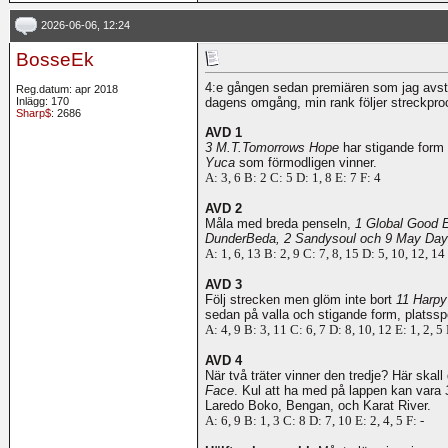
2026-06-06, 12:24
BosseEk
4:e gången sedan premiären som jag avstår 
Reg.datum: apr 2018
Inlägg: 170
dagens omgång, min rank följer streckproc
Sharp$
: 2686
AVD 1
3 M.T.Tomorrows Hope
har stigande form 
Yuca
som förmodligen vinner.
A: 3, 6 B: 2 C: 5 D: 1, 8 E: 7 F: 4
AVD 2
Måla med breda penseln,
1 Global Good 
DunderBeda, 2 Sandysoul och 9 May Da
A: 1, 6, 13 B: 2, 9 C: 7, 8, 15 D: 5, 10, 12, 14
AVD 3
Följ strecken men glöm inte bort
11 Harpy
sedan på valla och stigande form, platssp
A: 4, 9 B: 3, 11 C: 6, 7 D: 8, 10, 12 E: 1, 2, 5 
AVD 4
När två träter vinner den tredje? Här skal
Face
. Kul att ha med på lappen kan vara
Laredo Boko, Bengan, och Karat River.
A: 6, 9 B: 1, 3 C: 8 D: 7, 10 E: 2, 4, 5 F: -