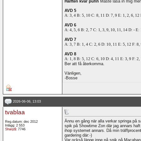
Hälften kvar puhh
Måste läsa in mig men 
AVD 5
A: 3, 4 B: 5, 10 C: 8, 11 D: 7, 9 E: 1, 2, 6, 12 
AVD 6
A: 4, 5, 6 B: 2, 7 C: 1, 3, 9, 10, 11, 14 D: - E:
AVD 7
A: 3, 7 B: 1, 4 C: 2, 6 D: 10, 11 E: 5, 12 F: 8,
AVD 8
A: 1, 8 B: 5, 12 C: 6, 10 D: 4, 11 E: 3, 9 F: 2,
Ber att få återkomma.
Vänligen,
-Bosse
2026-06-06, 13:03
tvablaa
Ännu en gång när alla verkar springa på sa
Reg.datum: dec 2012
Inlägg: 2 553
spik på Showtime Zon där jag annars haft 7
Sharp$
: 7746
ihop systemet annars. Då min träffprocen
gardering där:-)
Var också länge inne på spik på Macaha