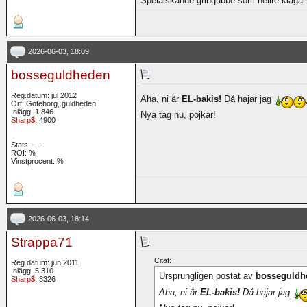
Spelälskande gringubbe som hellre klagar 
2026-06-03, 18:09
bosseguldheden
Reg.datum: jul 2012
Aha, ni är
EL-bakis!
Då hajar jag
Ort: Göteborg, guldheden
Inlägg: 1 846
Nya tag nu, pojkar!
Sharp$
: 4900
Stats:
-
-
ROI:
%
Vinstprocent: %
2026-06-03, 18:14
Strappa71
Citat:
Reg.datum: jun 2011
Inlägg: 5 310
Ursprungligen postat av
bosseguldh
Sharp$
: 3326
Aha, ni är
EL-bakis!
Då hajar jag