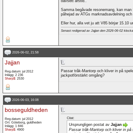
oavsett årstid..
Samma begåvade resonemang, kan man läs
påhejad av ATGs marknadsavdelning och det 
Eller hur, alla vet ju att V85 börjar 15.10 
Senast redigerad av Jajjan den 2026-06-02 klock
2026-06-02, 21:58
Jajjan
Passar tråk-Mantorp och kliver in på spele
Reg.datum: jul 2012
Inlägg: 2 236
jackpotförstärkt omgång?
Sharp$
: 2530
2026-06-03, 16:08
bosseguldheden
Citat:
Reg.datum: jul 2012
Ort: Göteborg, guldheden
Ursprungligen postat av
Jajjan
Inlägg: 1 846
Passar tråk-Mantorp och kliver in på s
Sharp$
: 4900