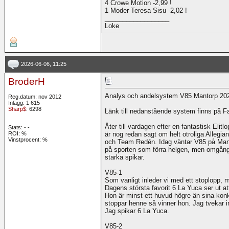
4 Crowe Motion -2,99 !
1 Moder Teresa Sisu -2,02 !
__________________
Loke
2026-06-06, 11:25
BroderH
Analys och andelsystem V85 Mantorp 20
Reg.datum: nov 2012
Inlägg: 1 615
Sharp$
: 6298
Länk till nedanstående system finns på F
Åter till vardagen efter en fantastisk Elit
Stats:
-
-
ROI:
%
är nog redan sagt om helt otroliga Allegian
Vinstprocent: %
och Team Redén. Idag väntar V85 på Mant
på sporten som förra helgen, men omgången
starka spikar.
V85-1
Som vanligt inleder vi med ett stoplopp, m
Dagens största favorit 6 La Yuca ser ut at
Hon är minst ett huvud högre än sina konk
stoppar henne så vinner hon. Jag tvekar in
Jag spikar 6 La Yuca.
V85-2