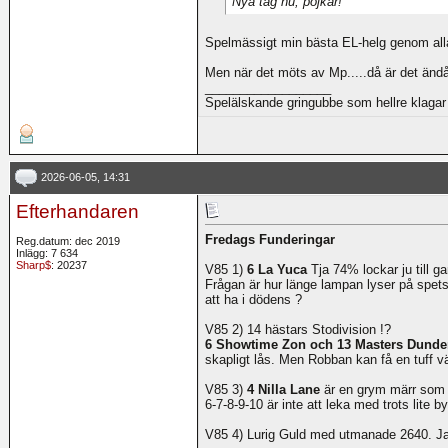
Nya tag nu, pojkar!
Spelmässigt min bästa EL-helg genom alla 
Men när det möts av Mp.....då är det ändå 
__________________
Spelälskande gringubbe som hellre klagar 
2026-06-05, 14:31
Efterhandaren
Fredags Funderingar
Reg.datum: dec 2019
Inlägg: 7 634
Sharp$
: 20237
V85 1)
6 La Yuca
Tja 74% lockar ju till
Frågan är hur länge lampan lyser på spet
att ha i dödens ?
V85 2) 14 hästars Stodivision !?
6 Showtime Zon och 13 Masters Dund
skapligt lås. Men Robban kan få en tuff vä
V85 3)
4 Nilla Lane
är en grym märr som t
6-7-8-9-10 är inte att leka med trots lite b
V85 4) Lurig Guld med utmanade 2640. Jag 