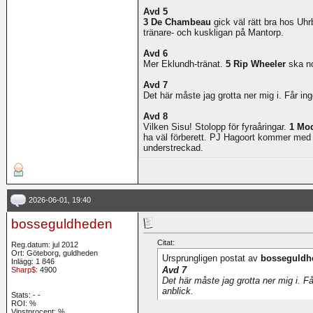
Avd 5
3 De Chambeau
gick väl rätt bra hos Uhr
tränare- och kuskligan på Mantorp.
Avd 6
Mer Eklundh-tränat.
5 Rip Wheeler
ska no
Avd 7
Det här måste jag grotta ner mig i. Får ing
Avd 8
Vilken Sisu! Stolopp för fyraåringar.
1 Mod
ha väl förberett. PJ Hagoort kommer med 
understreckad.
2026-06-01, 19:40
bosseguldheden
Citat:
Reg.datum: jul 2012
Ort: Göteborg, guldheden
Ursprungligen postat av
bosseguldh
Inlägg: 1 846
Avd 7
Sharp$
: 4900
Det här måste jag grotta ner mig i. Få
anblick.
Stats:
-
-
ROI:
%
Vinstprocent: %