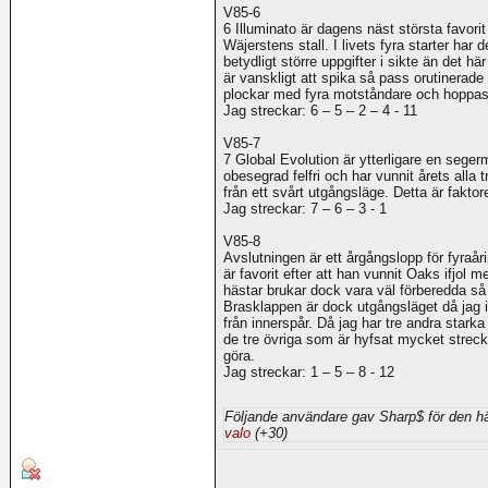
V85-6
6 Illuminato är dagens näst största favorit 
Wäjerstens stall. I livets fyra starter har d
betydligt större uppgifter i sikte än det h
är vanskligt att spika så pass orutinerade 
plockar med fyra motståndare och hoppas
Jag streckar: 6 – 5 – 2 – 4 - 11
V85-7
7 Global Evolution är ytterligare en sege
obesegrad felfri och har vunnit årets alla tr
från ett svårt utgångsläge. Detta är faktore
Jag streckar: 7 – 6 – 3 - 1
V85-8
Avslutningen är ett årgångslopp för fyraå
är favorit efter att han vunnit Oaks ifjol
hästar brukar dock vara väl förberedda så
Brasklappen är dock utgångsläget då jag in
från innerspår. Då jag har tre andra stark
de tre övriga som är hyfsat mycket strecka
göra.
Jag streckar: 1 – 5 – 8 - 12
Följande användare gav Sharp$ för den hä
valo
(+30)