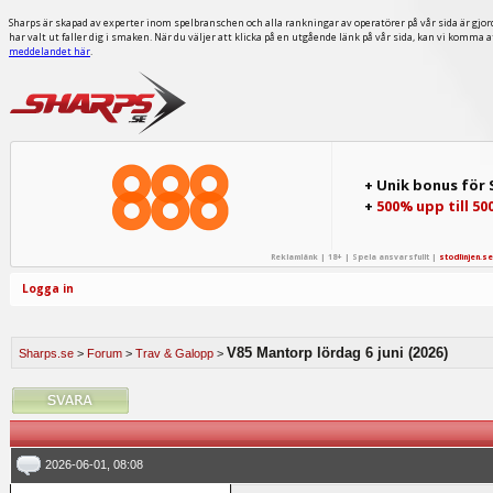
Sharps är skapad av experter inom spelbranschen och alla rankningar av operatörer på vår sida är gjor
har valt ut faller dig i smaken. När du väljer att klicka på en utgående länk på vår sida, kan vi komma 
meddelandet här
.
+ Unik bonus för
+
500% upp till 50
Reklamlänk | 18+ | Spela ansvarsfullt |
stodlinjen.se
Logga in
V85 Mantorp lördag 6 juni (2026)
Sharps.se
>
Forum
>
Trav & Galopp
>
2026-06-01, 08:08