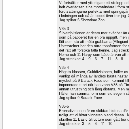
Vi fortsätter med ytterligare ett stolopp o
helt överlägsen sina motståndare i förra s
förutsättningarna perfekta med springspår 
i ledningen och då är loppet över tror jag.
Jag spikar 6 Showtime Zon
V85-3
Silverdivisionen är desto mer svårlöst än 
som på papperet har en bra uppgift, men ja
lätt som sto att möta grabbarna (Allegiant
Untersteiner har den rätta toppformen för
det rätt att försöka fälla henne. Jag strec
Nemo och 11 Harpy som både är van att mö
Jag streckar: 4 – 9 – 6 – 7 – 11 – 3 - 8
V85-4
Högsta klassen, Gulddivisionen, håller a
vanligt då många av landets bästa hästar t
mycket på 9 Barack Face som kommit tillb
imponerade stort när han vann V85 på Ting
annan utrustning och lång distans. Men m
Håller han samma form som vid segern så tr
Jag spikar 9 Barack Face.
V85-5
Bronsdivisionen är en skiktad historia där
troligt att vi hittar vinnaren bland dessa.
skrällen 11 Basic Structure som gått bra u
Jag streckar: 3 – 5 – 4 – 11 - 10