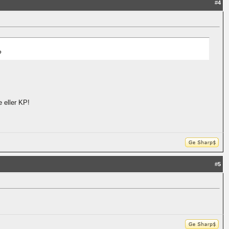
#
4
?
 eller KP!
#
5