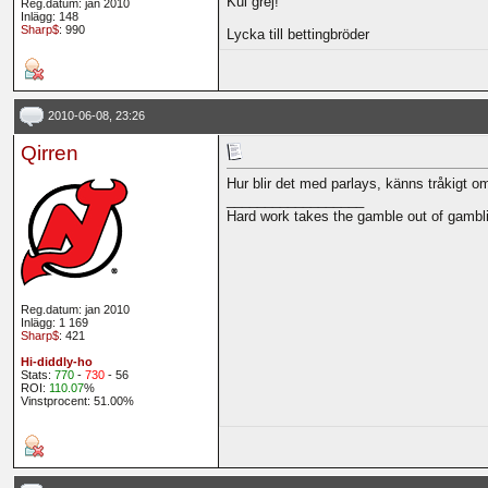
Kul grej!
Reg.datum: jan 2010
Inlägg: 148
Sharp$
: 990
Lycka till bettingbröder
2010-06-08, 23:26
Qirren
Hur blir det med parlays, känns tråkigt o
__________________
Hard work takes the gamble out of gambl
Reg.datum: jan 2010
Inlägg: 1 169
Sharp$
: 421
Hi-diddly-ho
Stats:
770
-
730
- 56
ROI:
110.07
%
Vinstprocent: 51.00%