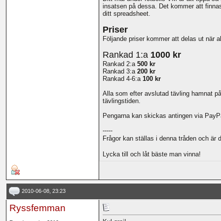
insatsen på dessa. Det kommer att finnas 
ditt spreadsheet.
Priser
Följande priser kommer att delas ut när a
Rankad 1:a
1000 kr
Rankad 2:a
500 kr
Rankad 3:a
200 kr
Rankad 4-6:a
100 kr
Alla som efter avslutad tävling hamnat på 
tävlingstiden.
Pengarna kan skickas antingen via PayPa
-----
Frågor kan ställas i denna tråden och är d
Lycka till och låt bäste man vinna!
2010-06-08, 23:23
Ryssfemman