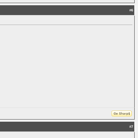
#
6
#
7