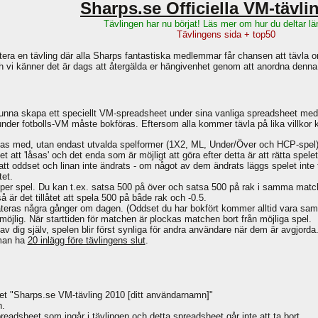
Sharps.se Officiella VM-tävli
Tävlingen har nu börjat! Läs mer om hur du deltar lä
Tävlingens sida + top50
ntera en tävling där alla Sharps fantastiska medlemmar får chansen att tävla 
h vi känner det är dags att återgälda er hängivenhet genom att anordna denna
na skapa ett speciellt VM-spreadsheet under sina vanliga spreadsheet med
a under fotbolls-VM måste bokföras. Eftersom alla kommer tävla på lika villkor
as med, utan endast utvalda spelformer (1X2, ML, Under/Över och HCP-spel)
 att 'låsas' och det enda som är möjligt att göra efter detta är att rätta spelet
 att oddset och linan inte ändrats - om något av dem ändrats läggs spelet inte ti
tet.
kr per spel. Du kan t.ex. satsa 500 på över och satsa 500 på rak i samma mat
r det tillåtet att spela 500 på både rak och -0.5.
teras några gånger om dagen. (Oddset du har bokfört kommer alltid vara sam
öjlig. När starttiden för matchen är plockas matchen bort från möjliga spel.
v dig själv, spelen blir först synliga för andra användare när dem är avgjorda
 man ha
20 inlägg före tävlingens slut
.
t "Sharps.se VM-tävling 2010 [ditt användarnamn]"
n.
preadsheet som ingår i tävlingen och detta spreadsheet går inte att ta bort.