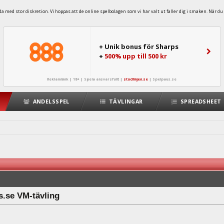
 med stor diskretion. Vi hoppas att de online spelbolagen som vi har valt ut faller dig i smaken. När du 
+ Unik bonus för Sharps
+
500% upp till 500 kr
Reklamlänk | 18+ | Spela ansvarsfullt |
stodlinjen.se
|
Spelpaus.se
ANDELSSPEL
TÄVLINGAR
SPREADSHEET
.se VM-tävling