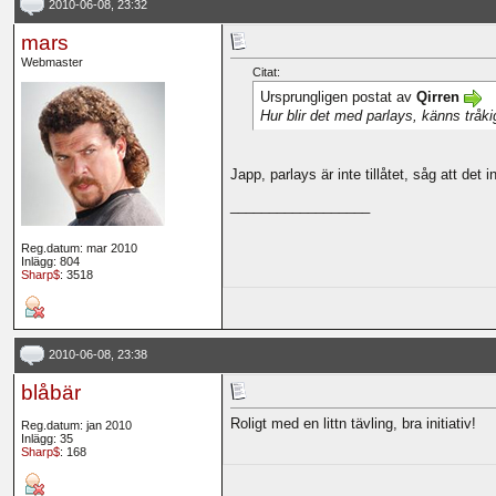
2010-06-08, 23:32
mars
Webmaster
Citat:
Ursprungligen postat av
Qirren
Hur blir det med parlays, känns tråki
Japp, parlays är inte tillåtet, såg att de
__________________
Reg.datum: mar 2010
Inlägg: 804
Sharp$
: 3518
2010-06-08, 23:38
blåbär
Roligt med en littn tävling, bra initiativ!
Reg.datum: jan 2010
Inlägg: 35
Sharp$
: 168