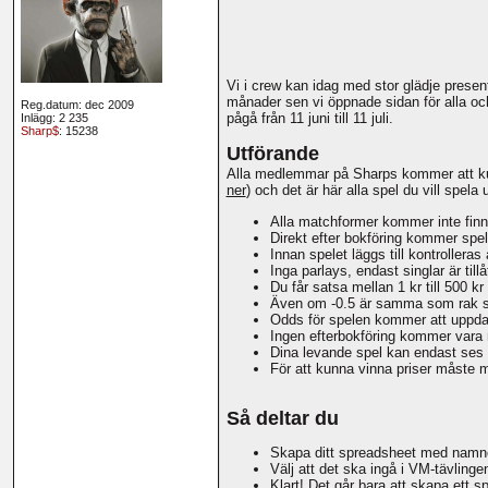
Vi i crew kan idag med stor glädje prese
månader sen vi öppnade sidan för alla oc
Reg.datum: dec 2009
pågå från 11 juni till 11 juli.
Inlägg: 2 235
Sharp$
: 15238
Utförande
Alla medlemmar på Sharps kommer att kun
ner
) och det är här alla spel du vill spel
Alla matchformer kommer inte finn
Direkt efter bokföring kommer spelet
Innan spelet läggs till kontrolleras
Inga parlays, endast singlar är tillå
Du får satsa mellan 1 kr till 500 
Även om -0.5 är samma som rak så ä
Odds för spelen kommer att uppda
Ingen efterbokföring kommer vara m
Dina levande spel kan endast ses a
För att kunna vinna priser måste
Så deltar du
Skapa ditt spreadsheet med namne
Välj att det ska ingå i VM-tävlinge
Klart! Det går bara att skapa ett s