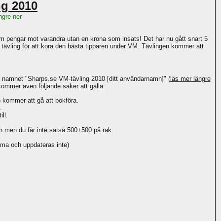
ng 2010
ngre ner
om pengar mot varandra utan en krona som insats! Det har nu gått snart 5
 tävling för att kora den bästa tipparen under VM. Tävlingen kommer att
 namnet "Sharps.se VM-tävling 2010 [ditt användarnamn]" (
läs mer längre
 kommer även följande saker att gälla:
 kommer att gå att bokföra.
.
ll.
ch men du får inte satsa 500+500 på rak.
ma och uppdateras inte)
.