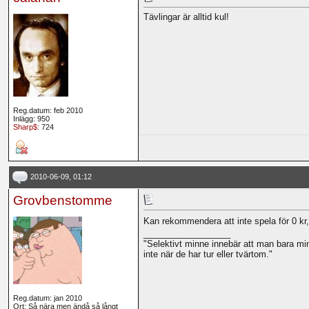
Tävlingar är alltid kul!
Reg.datum: feb 2010
Inlägg: 950
Sharp$
: 724
2010-06-09, 01:12
Grovbenstomme
Kan rekommendera att inte spela för 0 kr,
__________________
"Selektivt minne innebär att man bara m
inte när de har tur eller tvärtom."
Reg.datum: jan 2010
Ort: Så nära men ändå så långt