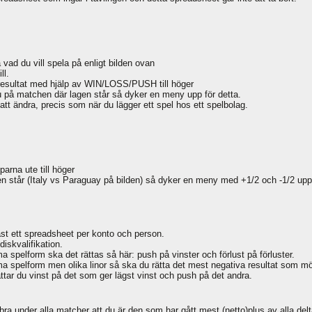
å vad du vill spela på enligt bilden ovan
ll.
i resultat med hjälp av WIN/LOSS/PUSH till höger
du på matchen där lagen står så dyker en meny upp för detta.
 att ändra, precis som när du lägger ett spel hos ett spelbolag.
na ute till höger
en står (Italy vs Paraguay på bilden) så dyker en meny med +1/2 och -1/2 upp
st ett spreadsheet per konto och person.
diskvalifikation.
spelform ska det rättas så här: push på vinster och förlust på förluster.
spelform men olika linor så ska du rätta det mest negativa resultat som möjli
ttar du vinst på det som ger lägst vinst och push på det andra.
 bra under alla matcher att du är den som har gått mest (netto)plus av alla de