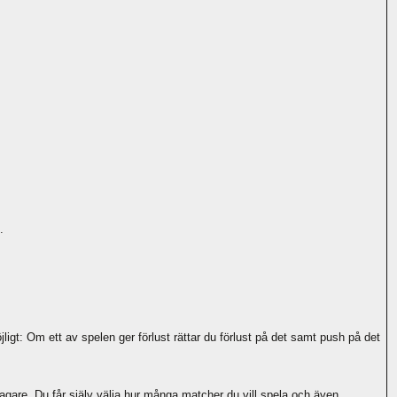
.
gt: Om ett av spelen ger förlust rättar du förlust på det samt push på det
ltagare. Du får själv välja hur många matcher du vill spela och även