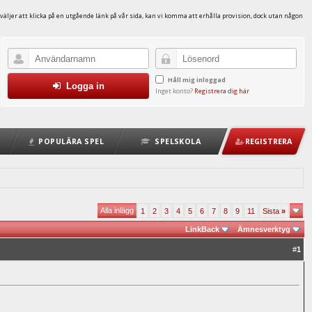
väljer att klicka på en utgående länk på vår sida, kan vi komma att erhålla provision, dock utan någon
Håll mig inloggad
Logga in
Inget konto?
Registrera dig här
POPULÄRA SPEL
SPELSKOLA
REGISTRERA
Alla inlägg
1
2
3
4
5
6
7
8
9
11
Sista
»
LinkBack
Ämnesverktyg
#
1