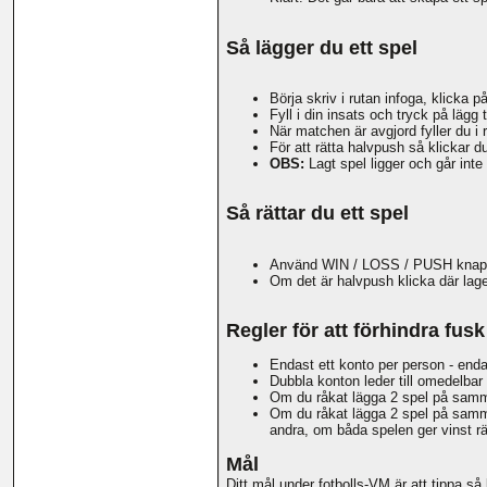
Så lägger du ett spel
Börja skriv i rutan infoga, klicka p
Fyll i din insats och tryck på lägg ti
När matchen är avgjord fyller du 
För att rätta halvpush så klickar 
OBS:
Lagt spel ligger och går inte
Så rättar du ett spel
Använd WIN / LOSS / PUSH knappar
Om det är halvpush klicka där lag
Regler för att förhindra fusk
Endast ett konto per person - enda
Dubbla konton leder till omedelbar 
Om du råkat lägga 2 spel på samma 
Om du råkat lägga 2 spel på samma 
andra, om båda spelen ger vinst rä
Mål
Ditt mål under fotbolls-VM är att tippa så