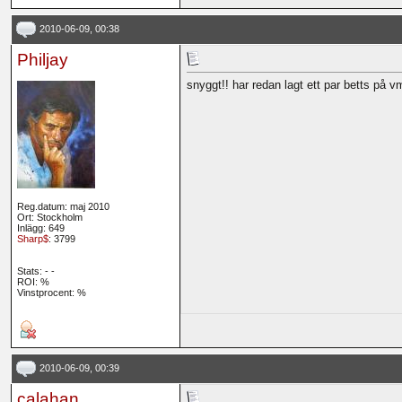
2010-06-09, 00:38
Philjay
snyggt!! har redan lagt ett par betts på
Reg.datum: maj 2010
Ort: Stockholm
Inlägg: 649
Sharp$
: 3799
Stats:
-
-
ROI:
%
Vinstprocent: %
2010-06-09, 00:39
calahan