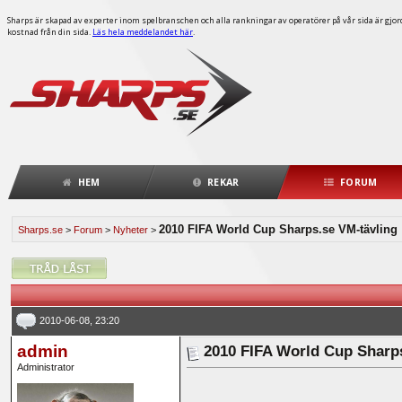
Sharps är skapad av experter inom spelbranschen och alla rankningar av operatörer på vår sida är gjorda
kostnad från din sida.
Läs hela meddelandet här
.
HEM
REKAR
FORUM
2010 FIFA World Cup Sharps.se VM-tävling
Sharps.se
>
Forum
>
Nyheter
>
2010-06-08, 23:20
admin
2010 FIFA World Cup Sharps
Administrator