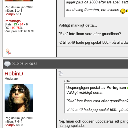
ligger plus ca 1000 efter tre spel. satt
Reg.datum: jan 2010
kul tävling förresten, bra initiativ
Inlägg: 1 145
Sharp$
: 511
Portudogs
Stats:
13
-
14
- 6
Väldigt märkligt detta...
ROI:
92.75
%
Vinstprocent: 48.00%
"Ska" inte linan vara efter grundlinan?
-2 till 5.49 hade jag spelat 500:- på alla da
2010-06-14, 06:52
RobinD
Moderator
Citat:
Ursprungligen postat av
Portugisen
Väldigt märkligt detta...
"Ska" inte linan vara efter grundlinan
-2 till 5.49 hade jag spelat 500:- på al
Reg.datum: jan 2010
Nej, linan och oddsen uppdateras ett par 
Inlägg: 7 444
Sharp$
: 5408
när jag spelade.