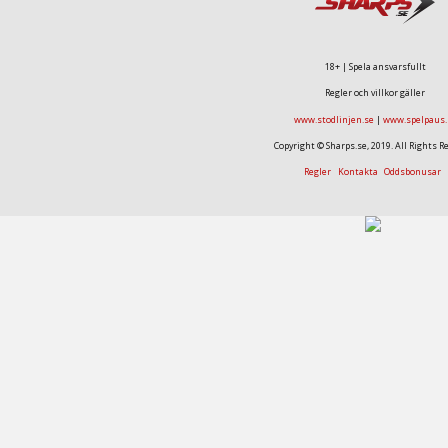
18+ | Spela ansvarsfullt
Regler och villkor gäller
www.stodlinjen.se
|
www.spelpaus.
Copyright © Sharps.se, 2019. All Rights R
Regler
Kontakta
Oddsbonusar