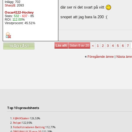
Inlägg: 702
Sharp$
: 2093
där ser ni det svart på vitt
Oscar4122-Hockey
Stats:
532
-
637
- 85
snopet att jag bara la 200 :(
ROI:
112.00
%
Vinstprocent: 45.51%
Läs allt
Sidan 8 av 20
<
1
2
3
4
5
6
7
«
Föregående ämne
|
Nästa ämn
Top 10 spreadsheets
X @AIKSoderr
126,53%
Pelipel
122,95%
Fotbollstradaren Betting
112,77%
ORIGINAL!!! 20 min 3.0
111,33%