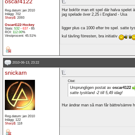
oscar4122
Hur bokför man ett spel där halva spelet ä
Reg.datum: jan 2010
Inlägg: 702
jag spelade över 2,25 i England - Usa
Sharp$
: 2093
Oscar4122-Hockey
ligger plus ca 1000 efter tre spel. satte tys
Stats:
532
-
637
- 85
ROI:
112.00
%
kul tävling förresten, bra initiativ
Vinstprocent: 45.51%
2010-06-13, 23:22
snickarn
Citat:
Ursprungligen postat av
oscar4122
satte tyskland -2 till 5,49 idag!
Hur ändrar man så man får bättre/sämre 
Reg.datum: jan 2010
Inlägg: 122
Sharp$
: 118