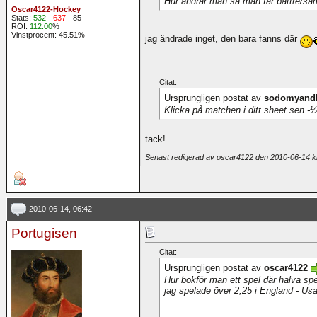
Hur ändrar man så man får bättre/sä
Oscar4122-Hockey
Stats:
532
-
637
- 85
ROI:
112.00
%
Vinstprocent: 45.51%
jag ändrade inget, den bara fanns där
Citat:
Ursprungligen postat av
sodomyandl
Klicka på matchen i ditt sheet sen -½
tack!
Senast redigerad av oscar4122 den 2010-06-14 
2010-06-14, 06:42
Portugisen
Citat:
Ursprungligen postat av
oscar4122
Hur bokför man ett spel där halva spe
jag spelade över 2,25 i England - Us