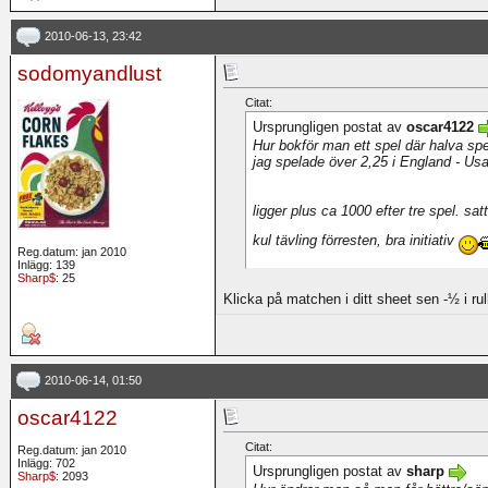
2010-06-13, 23:42
sodomyandlust
Citat:
Ursprungligen postat av
oscar4122
Hur bokför man ett spel där halva spe
jag spelade över 2,25 i England - Us
ligger plus ca 1000 efter tre spel. satt
kul tävling förresten, bra initiativ
Reg.datum: jan 2010
Inlägg: 139
Sharp$
: 25
Klicka på matchen i ditt sheet sen -½ i r
2010-06-14, 01:50
oscar4122
Citat:
Reg.datum: jan 2010
Inlägg: 702
Ursprungligen postat av
sharp
Sharp$
: 2093