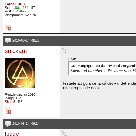
Fotboll 2013
Stats:
306
-
184
- 57
ROI:
104.46
%
Vinstprocent: 62.45%
2010-06-14, 08:22
snickarn
Citat:
Ursprungligen postat av
sodomyandl
Klicka på matchen i ditt sheet sen -½
Testade att göra detta då det var det en
ingenting hände dock!
Reg.datum: jan 2010
Inlägg: 122
Sharp$
: 118
2010-06-14, 09:14
fuzzy_