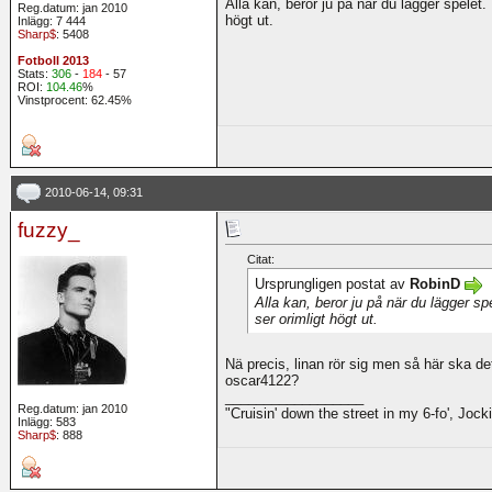
Alla kan, beror ju på när du lägger spelet.
Reg.datum: jan 2010
högt ut.
Inlägg: 7 444
Sharp$
: 5408
Fotboll 2013
Stats:
306
-
184
- 57
ROI:
104.46
%
Vinstprocent: 62.45%
2010-06-14, 09:31
fuzzy_
Citat:
Ursprungligen postat av
RobinD
Alla kan, beror ju på när du lägger sp
ser orimligt högt ut.
Nä precis, linan rör sig men så här ska det
oscar4122?
__________________
Reg.datum: jan 2010
"Cruisin' down the street in my 6-fo', Jocki
Inlägg: 583
Sharp$
: 888