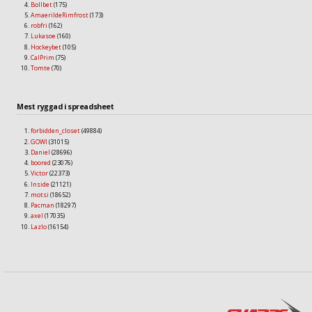
Bollbet
(175)
AmaerildeRimfrost
(173)
robfri
(162)
Lukasoe
(160)
Hockeybet
(105)
CalPrim
(75)
Tomte
(70)
Mest ryggad i spreadsheet
forbidden_closet
(49884)
GOWI
(31015)
Daniel
(28696)
boored
(23076)
Victor
(22373)
Inside
(21121)
motsi
(18652)
Pacman
(18297)
axel
(17035)
Lazlo
(16154)