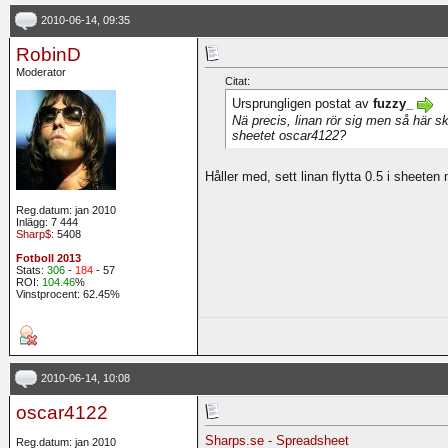
2010-06-14, 09:35
RobinD
Moderator
Citat:
Ursprungligen postat av
fuzzy_
Nä precis, linan rör sig men så här ska
sheetet oscar4122?
Håller med, sett linan flytta 0.5 i sheeten
Reg.datum: jan 2010
Inlägg: 7 444
Sharp$
: 5408
Fotboll 2013
Stats:
306
-
184
- 57
ROI:
104.46
%
Vinstprocent: 62.45%
2010-06-14, 10:08
oscar4122
Sharps.se - Spreadsheet
Reg.datum: jan 2010