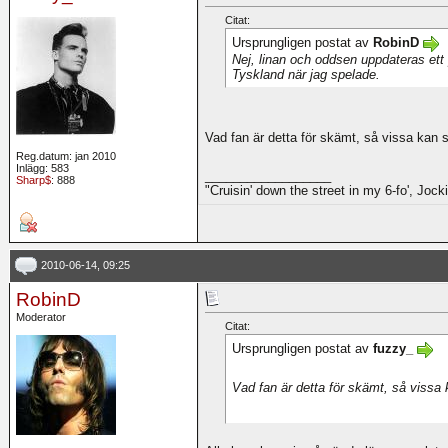
Citat:
Ursprungligen postat av
RobinD
Nej, linan och oddsen uppdateras ett
Tyskland när jag spelade.
Vad fan är detta för skämt, så vissa kan
Reg.datum: jan 2010
Inlägg: 583
__________________
Sharp$
: 888
"Cruisin' down the street in my 6-fo', Jocki
2010-06-14, 09:25
RobinD
Moderator
Citat:
Ursprungligen postat av
fuzzy_
Vad fan är detta för skämt, så vissa