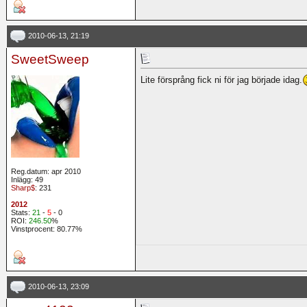
2010-06-13, 21:19
SweetSweep
Lite försprång fick ni för jag började idag.
Reg.datum: apr 2010
Inlägg: 49
Sharp$
: 231
2012
Stats:
21
-
5
- 0
ROI:
246.50
%
Vinstprocent: 80.77%
2010-06-13, 23:09