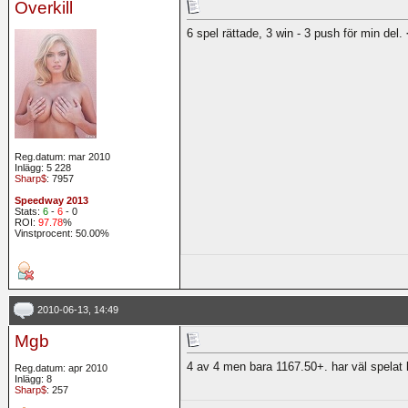
Overkill
6 spel rättade, 3 win - 3 push för min del.
Reg.datum: mar 2010
Inlägg: 5 228
Sharp$
: 7957
Speedway 2013
Stats:
6
-
6
- 0
ROI:
97.78
%
Vinstprocent: 50.00%
2010-06-13, 14:49
Mgb
4 av 4 men bara 1167.50+. har väl spelat li
Reg.datum: apr 2010
Inlägg: 8
Sharp$
: 257