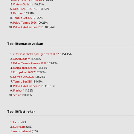
VikingaGudens
110,51%
ORIGINAL!!! TOTALT
108,58%
Bethard
103,51%
Tennis Bet365
101,29%
Pekka Tennis 2026
100,26%
Pekka Cykel Pinnen 2026
100,26%
Top 10 senaste veckan
vi försöker boka spel igen (2026-07-20)
154,15%
X @AIKSoderr
147,14%
Pekka Tennis Pinnen 2026
143,44%
övriga spel 260705
134,84%
Europakval 26/27
132,94%
Dörren UFC 2026
125,20%
Tennis Bet365
114,61%
Pekka Cykel Pinnen 2026
113,63%
Flatbet
111,92%
Sedlar
110,96%
Top 10 flest rekar
Lazlo
(423)
LuckySam
(386)
maximalvinst
(377)