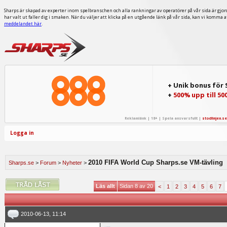
Sharps är skapad av experter inom spelbranschen och alla rankningar av operatörer på vår sida är gjor
har valt ut faller dig i smaken. När du väljer att klicka på en utgående länk på vår sida, kan vi komma 
meddelandet här
.
+ Unik bonus för
+
500% upp till 50
Reklamlänk | 18+ | Spela ansvarsfullt |
stodlinjen.se
Logga in
2010 FIFA World Cup Sharps.se VM-tävling
Sharps.se
>
Forum
>
Nyheter
>
Läs allt
Sidan 8 av 20
<
1
2
3
4
5
6
7
2010-06-13, 11:14