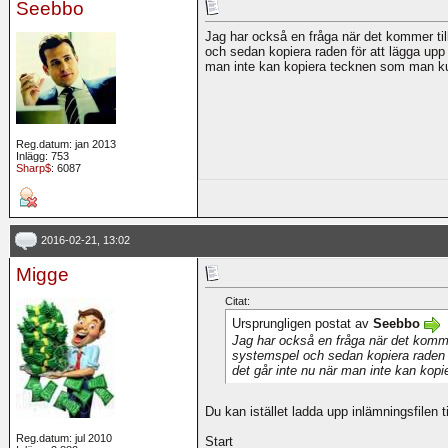
Seebbo
Jag har också en fråga när det kommer ti
och sedan kopiera raden för att lägga upp 
man inte kan kopiera tecknen som man ku
Reg.datum: jan 2013
Inlägg: 753
Sharp$
: 6087
2016-02-21, 13:02
Migge
Citat:
Ursprungligen postat av
Seebbo
Jag har också en fråga när det komme
systemspel och sedan kopiera raden f
det går inte nu när man inte kan kop
Du kan istället ladda upp inlämningsfilen ti
Reg.datum: jul 2010
Start