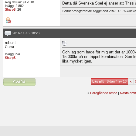
Reg.datum: jul 2010
Detta då Svenska Spel ej anser att Triss är
Inlägg: 2 882
Sharp$
: 26
Senast redigerad av Migge den 2016-11-16 klock
2016-11-16, 10:23
robust
Guest
Och jag som hade för mig att det är 1000
Inlägg: n/a
15.000kr på en trippel kombination. Sen k
Sharp$
:
lika mycket igen.
Läs allt
Sidan 4 av 13
<
«
Föregående ämne
|
Nästa ämn