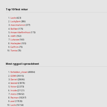
Top 10 flest rekar
Lazlo
(423)
LuckySam
(386)
maximalvinst
(377)
Bollbet
(175)
AmaerildeRimfrost
(173)
robfri
(162)
Lukasoe
(160)
Hockeybet
(105)
CalPrim
(75)
Tomte
(70)
Mest ryggad i spreadsheet
forbidden_closet
(49884)
GOWI
(31015)
Daniel
(28696)
boored
(23076)
Victor
(22373)
Inside
(21121)
motsi
(18652)
Pacman
(18297)
axel
(17035)
Lazlo
(16154)