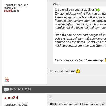
Citat:
Reg.datum: dec 2014
Inlägg: 241
Ursprungligen postat av
Slurf
Sharp$
: 2346
En liten röd markering fick mig att gå
kategori jag hamnade i, vilket visade
kategorisera spelare efter omsättning
nödvändigtvis någonting om huruvida e
särskilt när det finns tidsperioder med
Att sitta och slaska bort pengar på 
och systemspel samt att spendera en 
samma sak för staten. Är det ens möj
riskkategorierna om man omsätter m
Haha, vad avses här? Omsättning?
Det som du förlorat
2016-11-14, 20:18
anre24
5000kr
är gränsen på Oddset Lången per
Reg.datum: feb 2011