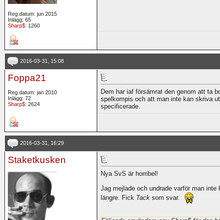
Reg.datum: jun 2015
Inlägg: 65
Sharp$
: 1260
2016-03-31, 15:08
Foppa21
Dem har iaf försämrat den genom att ta bor
Reg.datum: jan 2010
Inlägg: 72
spelkompis och att man inte kan skriva ut
Sharp$
: 2624
specificerade.
2016-03-31, 16:29
Staketkusken
Nya SvS är horribel!
Jag mejlade och undrade varför man int
längre. Fick
Tack
som svar.