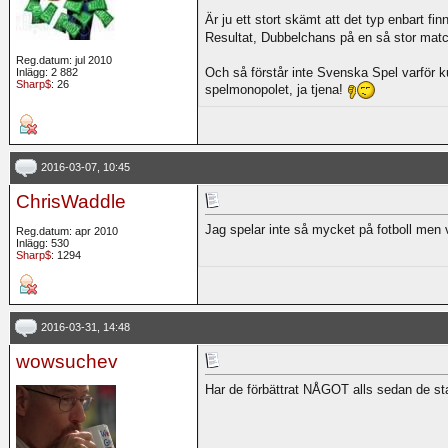
Är ju ett stort skämt att det typ enbart f
Resultat, Dubbelchans på en så stor mat
Reg.datum: jul 2010
Och så förstår inte Svenska Spel varför k
Inlägg: 2 882
Sharp$
: 26
spelmonopolet, ja tjena!
2016-03-07, 10:45
ChrisWaddle
Jag spelar inte så mycket på fotboll men
Reg.datum: apr 2010
Inlägg: 530
Sharp$
: 1294
2016-03-31, 14:48
wowsuchev
Har de förbättrat NÅGOT alls sedan de st