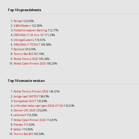
Top 10 spreadsheets
Pelipel
122,95%
X @AIKSoderr
122,56%
Fotbollstradaren Betting
112,77%
ORIGINAL!!! 20 min 3.0
111,33%
VikingaGudens
110,51%
ORIGINAL!!! TOTALT
108,58%
Bethard
103,10%
Tennis Bet365
101,19%
Pekka Tennis 2026
100,34%
Pekka Cykel Pinnen 2026
100,20%
Top 10 senaste veckan
Pekka Tennis Pinnen 2026
146,51%
övriga spel 260705
134,03%
Europakval 26/27
132,94%
vi försöker boka spel igen (2026-07-20)
132,03%
Dörren UFC 2026
125,20%
callemell
116,55%
Pekka Cykel Pinnen 2026
112,81%
Flatbet
111,92%
Sedlar
110,96%
Tennis Bet365
109,54%