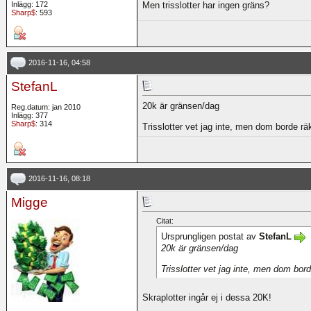
Inlägg: 172
Men trisslotter har ingen gräns?
Sharp$
: 593
2016-11-16, 04:58
StefanL
20k är gränsen/dag
Reg.datum: jan 2010
Inlägg: 377
Sharp$
: 314
Trisslotter vet jag inte, men dom borde r
2016-11-16, 08:18
Migge
Citat:
Ursprungligen postat av
StefanL
20k är gränsen/dag
Trisslotter vet jag inte, men dom bor
Skraplotter ingår ej i dessa 20K!