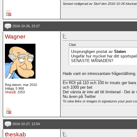
Senast redigerad av Slurf den 2016-10-26 klocka
2016-10-26, 23:27
Wagner
Citat:
Ursprungligen postat av
Staten
Ungefär hur mycket har ditt sportsp
SENASTE MÅNADEN?
Hade varit en intressantare frågeställning.
__________________
En ROI på 110 och 100 kr insats ger bara
Reg.datum: mar 2010
och 1000 per bet
Inlägg: 5 968
Det värsta är inte att bli limiterad - Det är
Sharp$
: 2253
Nu även på Twitter
To view links or images in signatures your post co
2016-10-27, 12:54
theskab