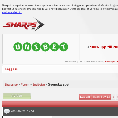
Sharps är skapad av experter inom spelbranschen och alla rankningar av operatörer på vår sida är gjor
har valt ut faller dig i smaken. När du väljer att klicka på en utgående länk på vår sida, kan vi komma 
meddelandet här
.
+
100% upp till 20
Reklamlänk | 18+ | Spela ansvarsfullt |
stodlinjen.se
Logga in
Svenska spel
Sharps.se
>
Forum
>
Spelbolag
>
Läs allt
Sidan 4 av 13
<
2016-02-21, 12:54