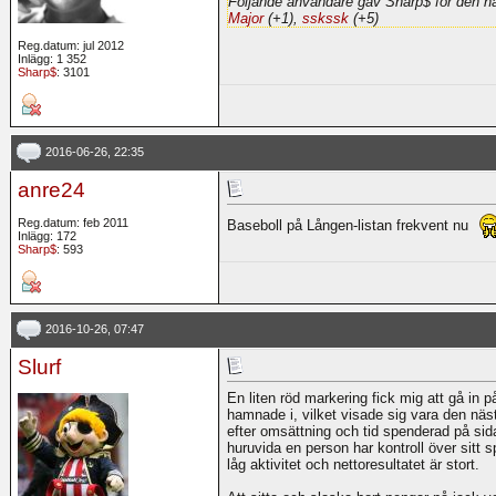
Följande användare gav Sharp$ för den hä
Major
(+1),
sskssk
(+5)
Reg.datum: jul 2012
Inlägg: 1 352
Sharp$
: 3101
2016-06-26, 22:35
anre24
Reg.datum: feb 2011
Baseboll på Lången-listan frekvent nu
Inlägg: 172
Sharp$
: 593
2016-10-26, 07:47
Slurf
En liten röd markering fick mig att gå in p
hamnade i, vilket visade sig vara den näst
efter omsättning och tid spenderad på sid
huruvida en person har kontroll över sitt s
låg aktivitet och nettoresultatet är stort.