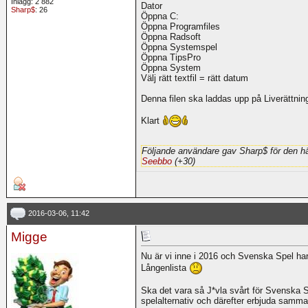
Inlägg: 2 882
Dator
Sharp$
: 26
Öppna C:
Öppna Programfiles
Öppna Radsoft
Öppna Systemspel
Öppna TipsPro
Öppna System
Välj rätt textfil = rätt datum
Denna filen ska laddas upp på Liverättnin
Klart
Följande användare gav Sharp$ för den hä
Seebbo
(+30)
2016-03-06, 11:42
Migge
Nu är vi inne i 2016 och Svenska Spel har 
Långenlista
Ska det vara så J*vla svårt för Svenska Sp
spelalternativ och därefter erbjuda samma