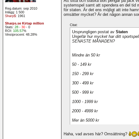
Att sitta och slaska bort pengar på jack
systemspel samt att spendera en del tid
Reg.datum: sep 2010
för staten. Är det ens möjligt att inte ha
Inlägg: 1 500
omsätter mycket? Är det någon annan so
Sharp$
: 1961
Sharps.se Kirtap million
Citat:
Stats:
28
-
30
- 0
ROI:
105.57
%
Ursprungligen postat av
Staten
Vinstprocent: 48.28%
Ungefär hur mycket har ditt sportspe
SENASTE MÅNADEN?
Mindre än 50 kr
50 - 149 kr
150 - 299 kr
300 - 499 kr
500 - 999 kr
1000 - 1999 kr
2000 - 4999 kr
Mer än 5000 kr
Haha, vad avses här? Omsättning?