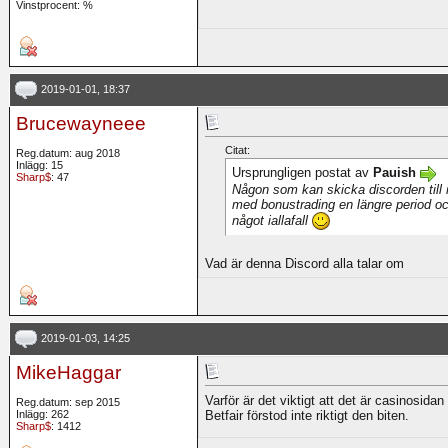
Vinstprocent: %
2019-01-01, 18:37
Brucewayneee
Citat:
Reg.datum: aug 2018
Inlägg: 15
Ursprungligen postat av
Pauish
Sharp$
: 47
Någon som kan skicka discorden till 
med bonustrading en längre period oc
något iallafall
Vad är denna Discord alla talar om
2019-01-03, 14:25
MikeHaggar
Varför är det viktigt att det är casinosidan
Reg.datum: sep 2015
Inlägg: 262
Betfair förstod inte riktigt den biten.
Sharp$
: 1412