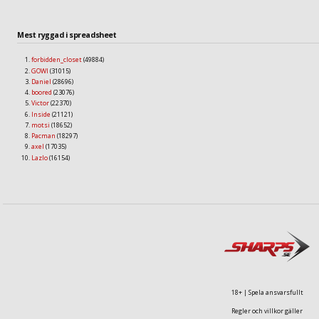
Mest ryggad i spreadsheet
forbidden_closet
(49884)
GOWI
(31015)
Daniel
(28696)
boored
(23076)
Victor
(22370)
Inside
(21121)
motsi
(18652)
Pacman
(18297)
axel
(17035)
Lazlo
(16154)
18+ | Spela ansvarsfullt
Regler och villkor gäller