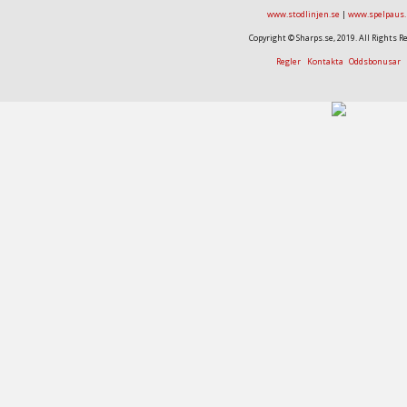
www.stodlinjen.se
|
www.spelpaus.
Copyright © Sharps.se, 2019. All Rights R
Regler
Kontakta
Oddsbonusar