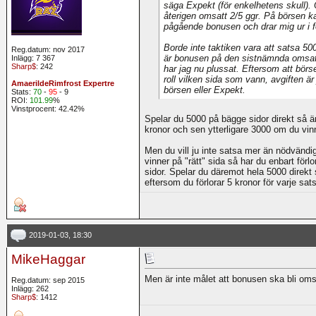
säga Expekt (för enkelhetens skull). 
återigen omsatt 2/5 ggr. På börsen kan
pågående bonusen och drar mig ur i fö
Borde inte taktiken vara att satsa 5
Reg.datum: nov 2017
är bonusen på den sistnämnda omsatt
Inlägg: 7 367
Sharp$
: 242
har jag nu plussat. Eftersom att börs
roll vilken sida som vann, avgiften ä
AmaerildeRimfrost Expertre
börsen eller Expekt.
Stats:
70
-
95
- 9
ROI:
101.99
%
Vinstprocent: 42.42%
Spelar du 5000 på bägge sidor direkt så är
kronor och sen ytterligare 3000 om du vinn
Men du vill ju inte satsa mer än nödvändi
vinner på "rätt" sida så har du enbart för
sidor. Spelar du däremot hela 5000 direkt 
eftersom du förlorar 5 kronor för varje sa
2019-01-03, 18:30
MikeHaggar
Men är inte målet att bonusen ska bli oms
Reg.datum: sep 2015
Inlägg: 262
Sharp$
: 1412