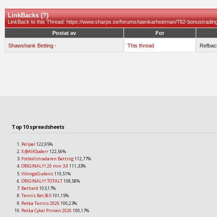
LinkBacks (
?
)
LinkBack to this Thread: https://www.sharps.se/forums/taenkarhoernan/782-bonustrading
Postat av
For
Shawshank Betting -
This thread
Refbac
Top 10 spreadsheets
Pelipel
122,95%
X @AIKSoderr
122,56%
Fotbollstradaren Betting
112,77%
ORIGINAL!!! 20 min 3.0
111,33%
VikingaGudens
110,51%
ORIGINAL!!! TOTALT
108,58%
Bethard
103,17%
Tennis Bet365
101,15%
Pekka Tennis 2026
100,23%
Pekka Cykel Pinnen 2026
100,17%