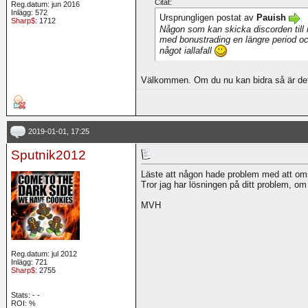
Citat:
Reg.datum: jun 2016
Inlägg: 572
Ursprungligen postat av
Pauish
Sharp$
: 1712
Någon som kan skicka discorden till 
med bonustrading en längre period oc
något iallafall
Välkommen. Om du nu kan bidra så är det 
2019-01-01, 17:25
Sputnik2012
Läste att någon hade problem med att omsä
Tror jag har lösningen på ditt problem, om
MVH
Reg.datum: jul 2012
Inlägg: 721
Sharp$
: 2755
Stats:
-
-
ROI:
%