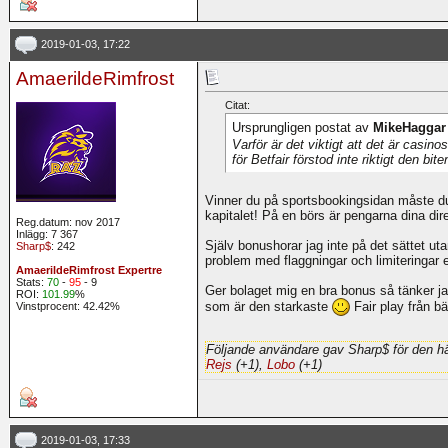
2019-01-03, 17:22
AmaerildeRimfrost
Citat:
Ursprungligen postat av
MikeHaggar
Varför är det viktigt att det är casin
för Betfair förstod inte riktigt den bite
Vinner du på sportsbookingsidan måste du
kapitalet! På en börs är pengarna dina dir
Reg.datum: nov 2017
Inlägg: 7 367
Själv bonushorar jag inte på det sättet uta
Sharp$
: 242
problem med flaggningar och limiteringar e
AmaerildeRimfrost Expertre
Stats:
70
-
95
- 9
Ger bolaget mig en bra bonus så tänker j
ROI:
101.99
%
som är den starkaste
Fair play från b
Vinstprocent: 42.42%
Följande användare gav Sharp$ för den hä
Rejs
(+1),
Lobo
(+1)
2019-01-03, 17:33