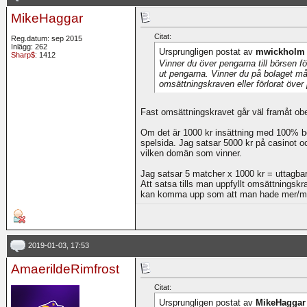
MikeHaggar
Citat:
Reg.datum: sep 2015
Inlägg: 262
Ursprungligen postat av
mwickholm
Sharp$
: 1412
Vinner du över pengarna till börsen fö
ut pengarna. Vinner du på bolaget måst
omsättningskraven eller förlorat över
Fast omsättningskravet går väl framåt obe
Om det är 1000 kr insättning med 100% b
spelsida. Jag satsar 5000 kr på casinot o
vilken domän som vinner.
Jag satsar 5 matcher x 1000 kr = uttagba
Att satsa tills man uppfyllt omsättningskra
kan komma upp som att man hade mer/mind
2019-01-03, 17:53
AmaerildeRimfrost
Citat:
Ursprungligen postat av
MikeHaggar