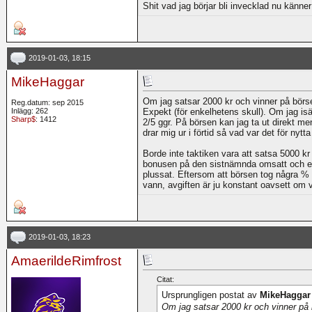
Shit vad jag börjar bli invecklad nu känner
2019-01-03, 18:15
MikeHaggar
Om jag satsar 2000 kr och vinner på börse
Reg.datum: sep 2015
Inlägg: 262
Expekt (för enkelhetens skull). Om jag isä
Sharp$
: 1412
2/5 ggr. På börsen kan jag ta ut direkt m
drar mig ur i förtid så vad var det för nytt
Borde inte taktiken vara att satsa 5000 k
bonusen på den sistnämnda omsatt och eft
plussat. Eftersom att börsen tog några % 
vann, avgiften är ju konstant oavsett om 
2019-01-03, 18:23
AmaerildeRimfrost
Citat:
Ursprungligen postat av
MikeHaggar
Om jag satsar 2000 kr och vinner på 