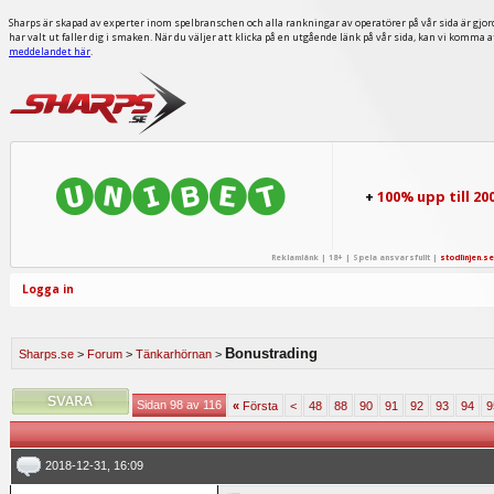
Sharps är skapad av experter inom spelbranschen och alla rankningar av operatörer på vår sida är gjor
har valt ut faller dig i smaken. När du väljer att klicka på en utgående länk på vår sida, kan vi komma 
meddelandet här
.
+
100% upp till 20
Reklamlänk | 18+ | Spela ansvarsfullt |
stodlinjen.se
Logga in
Bonustrading
Sharps.se
>
Forum
>
Tänkarhörnan
>
Sidan 98 av 116
«
Första
<
48
88
90
91
92
93
94
9
2018-12-31, 16:09