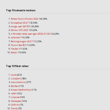
Top 10 senaste veckan
Pekka Tennis Pinnen 2026
149,39%
Europakval 26/27
132,94%
övriga spel 260705
128,48%
Dörren UFC 2026
125,20%
vi försöker boka spel igen (2026-07-20)
124,28%
callemell
116,55%
Bettingstugan 26/27
112,55%
Tennis Bet365
112,00%
Flatbet
111,92%
Sedlar
110,96%
Top 10 flest rekar
Lazlo
(423)
LuckySam
(386)
maximalvinst
(377)
Bollbet
(175)
AmaerildeRimfrost
(173)
robfri
(162)
Lukasoe
(160)
Hockeybet
(105)
CalPrim
(75)
Tomte
(70)