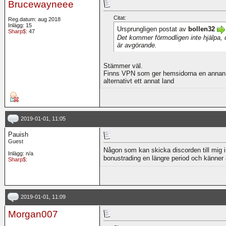
Brucewayneee
Citat:
Reg.datum: aug 2018
Inlägg: 15
Ursprungligen postat av
bollen32
Sharp$
: 47
Det kommer förmodligen inte hjälpa, 
är avgörande.
Stämmer väl.
Finns VPN som ger hemsidorna en annan ad
alternativt ett annat land
2019-01-01, 11:05
Pauish
Guest
Någon som kan skicka discorden till mig 
Inlägg: n/a
bonustrading en längre period och känner a
Sharp$
:
2019-01-01, 11:09
Morgan007