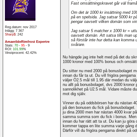
Fast omsättningskravet går väl framå
Om det är 1000 kr insättning med 1
på en spelsida. Jag satsar 5000 kr på
pengar oavsett vilken domän som vin
Reg.datum: nov 2017
Jag satsar 5 matcher x 1000 kr = utt
Inlägg: 7 367
Sharp$
: 242
oavsett domän. Att satsa tills man up
så förstår inte hur detta kan komma 
AmaerildeRimfrost Expertre
svårare.
Stats:
70
-
95
- 9
ROI:
101.99
%
Vinstprocent: 42.42%
Nu hängde jag inte helt med på det du skre
1000 kronor med 100% bonus och omsättn
Du sitter nu med 2000 på bonusbolaget m
innan du får ta ut. Du vill frigöra pengarn
väljer Ö2.5 mål till 1.95 där medan du väl
nu allt på bonusbolaget, dvs 2000 kronor p
sannolikhet på U2.5 mål. Vidare måste du
mot dig själv.
Vinner du på oddsbörsen har du nästan 40
på den bonusen du fick på bonusbolaget. Ta
ju dina 2000 men har nästan 4000 kvar på 
samma summa som du fick i bonus. Men n
innan du har rätt att ta ut. Du kan ju gör
kommer tappa en lite summa varje gång du
Därför vill du frigöra pengarna direkt på 