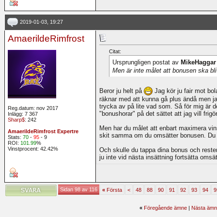
2019-01-03, 19:27
AmaerildeRimfrost
Citat:
Ursprungligen postat av
MikeHaggar
Men är inte målet att bonusen ska bl
Beror ju helt på
Jag kör ju fair mot bo
räknar med att kunna gå plus ändå men j
trycka av på lite vad som. Så för mig är d
Reg.datum: nov 2017
"bonushorar" på det sättet att jag vill frig
Inlägg: 7 367
Sharp$
: 242
Men har du målet att enbart maximera vins
AmaerildeRimfrost Expertre
skit samma om du omsätter bonusen. Du v
Stats:
70
-
95
- 9
ROI:
101.99
%
Vinstprocent: 42.42%
Och skulle du tappa dina bonus och rest
ju inte vid nästa insättning fortsätta omsä
Sidan 98 av 116
«
Första
<
48
88
90
91
92
93
94
9
«
Föregående ämne
|
Nästa ämn