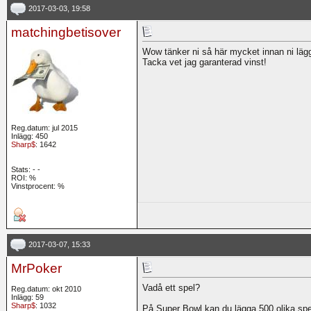
2017-03-03, 19:58
matchingbetisover
Wow tänker ni så här mycket innan ni lägg
Tacka vet jag garanterad vinst!
Reg.datum: jul 2015
Inlägg: 450
Sharp$
: 1642
Stats:
-
-
ROI:
%
Vinstprocent: %
2017-03-07, 15:33
MrPoker
Vadå ett spel?
Reg.datum: okt 2010
Inlägg: 59
Sharp$
: 1032
På Super Bowl kan du lägga 500 olika spe