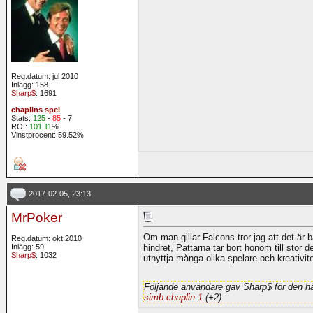
Reg.datum: jul 2010
Inlägg: 158
Sharp$
: 1691
chaplins spel
Stats:
125
-
85
- 7
ROI:
101.11
%
Vinstprocent: 59.52%
2017-02-05, 23:13
MrPoker
Om man gillar Falcons tror jag att det är
Reg.datum: okt 2010
Inlägg: 59
hindret, Pattarna tar bort honom till stor d
Sharp$
: 1032
utnyttja många olika spelare och kreativite
Följande användare gav Sharp$ för den hä
simb chaplin 1
(+2)