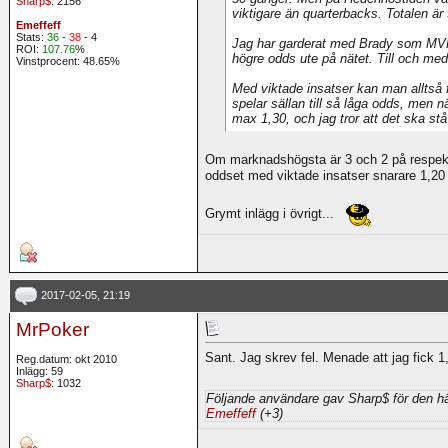
Sharp$
: 2156
viktigare än quarterbacks. Totalen ä
Emeffeff
Stats:
36
-
38
- 4
Jag har garderat med Brady som MVP t
ROI:
107.76
%
högre odds ute på nätet. Till och med
Vinstprocent: 48.65%
Med viktade insatser kan man alltså 
spelar sällan till så låga odds, men n
max 1,30, och jag tror att det ska stå
Om marknadshögsta är 3 och 2 på respekt
oddset med viktade insatser snarare 1,2
Grymt inlägg i övrigt...
2017-02-05, 21:19
MrPoker
Sant. Jag skrev fel. Menade att jag fick
Reg.datum: okt 2010
Inlägg: 59
Sharp$
: 1032
Följande användare gav Sharp$ för den hä
Emeffeff
(+3)