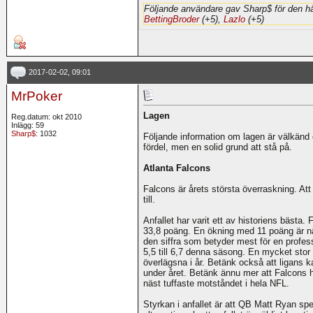
Följande användare gav Sharp$ för den hä
BettingBroder
(+5),
Lazlo
(+5)
2017-02-02, 09:01
MrPoker
Lagen
Reg.datum: okt 2010
Inlägg: 59
Sharp$
: 1032
Följande information om lagen är välkänd 
fördel, men en solid grund att stå på.
Atlanta Falcons
Falcons är årets största överraskning. Att 
till.
Anfallet har varit ett av historiens bästa
33,8 poäng. En ökning med 11 poäng är nä
den siffra som betyder mest för en profe
5,5 till 6,7 denna säsong. En mycket stor 
överlägsna i år. Betänk också att ligans 
under året. Betänk ännu mer att Falcons h
näst tuffaste motståndet i hela NFL.
Styrkan i anfallet är att QB Matt Ryan sp