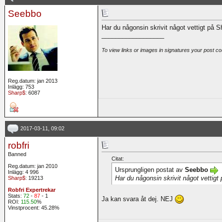
Seebbo
Har du någonsin skrivit något vettigt på 
__________________
To view links or images in signatures your post co
Reg.datum: jan 2013
Inlägg: 753
Sharp$
: 6087
2017-03-11, 09:02
robfri
Banned
Citat:
Reg.datum: jan 2010
Ursprungligen postat av
Seebbo
Inlägg: 4 996
Har du någonsin skrivit något vettig
Sharp$
: 19213
Robfri Expertrekar
Stats:
72
-
87
- 1
Ja kan svara åt dej. NEJ
ROI:
115.50
%
Vinstprocent: 45.28%