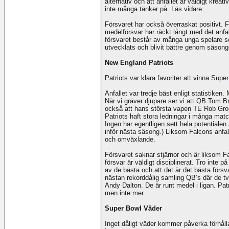
alternativ och att anfallet är väldigt krea
inte många tänker på. Läs vidare.
Försvaret har också överraskat positivt. 
medelförsvar har räckt långt med det anfal
försvaret består av många unga spelare so
utvecklats och blivit bättre genom säsong
New England Patriots
Patriots var klara favoriter att vinna Su
Anfallet var tredje bäst enligt statistiken.
När vi gräver djupare ser vi att QB Tom B
också att hans största vapen TE Rob Gron
Patriots haft stora ledningar i många match
Ingen har egentligen sett hela potentialen 
inför nästa säsong.) Liksom Falcons anfal
och omväxlande.
Försvaret saknar stjärnor och är liksom Fa
försvar är väldigt disciplinerat. Tro inte p
av de bästa och att det är det bästa försv
nästan rekorddålig samling QB’s där de t
Andy Dalton. De är runt medel i ligan. Patr
men inte mer.
Super Bowl Väder
Inget dåligt väder kommer påverka förhåll