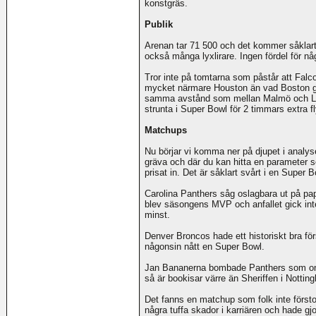
konstgräs.
Publik
Arenan tar 71 500 och det kommer såklart
också många lyxlirare. Ingen fördel för någ
Tror inte på tomtarna som påstår att Falco
mycket närmare Houston än vad Boston gör.
samma avstånd som mellan Malmö och Lule
strunta i Super Bowl för 2 timmars extra f
Matchups
Nu börjar vi komma ner på djupet i analys
gräva och där du kan hitta en parameter
prisat in. Det är såklart svårt i en Super 
Carolina Panthers såg oslagbara ut på pa
blev säsongens MVP och anfallet gick inte
minst.
Denver Broncos hade ett historiskt bra fö
någonsin nått en Super Bowl.
Jan Bananerna bombade Panthers som om
så är bookisar värre än Sheriffen i Nottin
Det fanns en matchup som folk inte först
några tuffa skador i karriären och hade gj