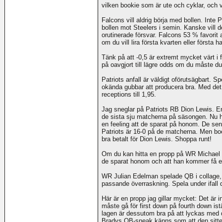
vilken bookie som är ute och cyklar, och vä
Falcons vill aldrig börja med bollen. Inte 
bollen mot Steelers i semin. Kanske vill 
orutinerade försvar. Falcons 53 % favorit a
om du vill lira första kvarten eller första h
Tänk på att -0,5 är extremt mycket värt i 
på oavgjort till lägre odds om du måste du
Patriots anfall är väldigt oförutsägbart. Spel
okända gubbar att producera bra. Med det 
receptions till 1,95.
Jag sneglar på Patriots RB Dion Lewis. En
de sista sju matcherna på säsongen. Nu h
en feeling att de sparat på honom. De sen
Patriots är 16-0 på de matcherna. Men bo
bra betalt för Dion Lewis. Shoppa runt!
Om du kan hitta en propp på WR Michael Fl
de sparat honom och att han kommer få en 
WR Julian Edelman spelade QB i collage
passande överraskning. Spela under ifall d
Här är en propp jag gillar mycket: Det är in
måste gå för first down på fourth down istä
lagen är dessutom bra på att lyckas med d
Bradys QB-sneak känns som att den sitter