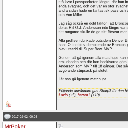
stå kvar i passpocketen längre, där han int
enda svaghet, och det var en stor svaghet
andra sidan hade en fantastisk passrush
och Von Miller.
Jag såg också en dold faktor i att Broncos
deras RB O.J. Andersson inte längre va
sitt rungame skulle de ge sitt försvar mer 
Alla proffsen dunkade outsidern Denver 
hans O-line blev demolerade av Broncos 
blev utsedd till Super Bowl MVP.
Genom att gå igenom alla matchups kan ma
erbjudanden och där kan bookisarna göra 
Anderson som MVP till 18 gånger. Det såg 
avgörande stripsack på slutet.
Låt oss gå igenom matchups.
Följande användare gav Sharp$ för den hä
Lazlo
(+5),
hatten1
(+10)
2017-02-02, 09:03
MrPoker