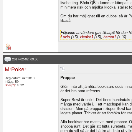
livebetting. Båda QB’s kommer kämpa sig 
minimera risk och mjölka klocka istället 
Om du har möjlighet till en dubbel så är P
likaså.
Följande användare gav Sharp$ för den hä
Lazlo
(+5),
HenkeJ
(+5),
hatten1
(+10)
2017-02-02, 09:06
MrPoker
Proppar
Reg.datum: okt 2010
Inlägg: 59
Sharp$
: 1032
Glöm inte att jämföra bookisars odds inna
är det bra som referens.
Super Bowl är unikt. Det finns hundratals p
många med värde i. I ett matchspel kan du 
division. Men på proppar i Super Bowl k
lagets planer. Tricket är att försöka föruts
Alla bookisar har massvis med proppar. Om d
shoppa runt. Det går att hitta surebets, m
som du vill så är det bättre att lista ut vi