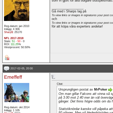
som vi gjort för alla tidigare slutspelsmat
__________________
Gå med i Sharps lag på
To view links or images in signatures your post co
och
To view links or images in signatures your post co
Reg.datum: jan 2010
för att köpa våra experters andelar!
Inlägg: 4 306
Sharp$
: 25170
NFL 2017-2018
Stats:
51
-
50
- 0
ROI:
111.25
%
Vinstprocent: 50.50%
2017-02-05, 20:00
Emeffeff
Citat:
Ursprungligen postat av
MrPoker
Om man gillar Falcons att vinna så 
på 3.00 mot 2.40 mer än väl överväger
gånger. Det finns högre odds om du ha
Reg.datum: okt 2014
Statistiknördar kanske vill påpeka a
Inlägg: 1 105
50 gånger. Men på Hedenhöstiden va