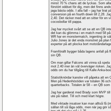
minst 70 % chans att de lyckas. Som alla 
förstört oddset för dig, men det finns andr
jaga bästa odds. I alla fall – jag har lirat
conversion på en fourth down till 2,28. Ja
2,40. Det räcker med att en sitter för en 
cocosbollar till pappa.
Jag har mycket svårt att se att en QB inte 
det kan du glömma i en match med 58 på to
WR har en monstermatch, ingenting är säke
Julio Jones är det enda monstret på plan
experter på att plocka bort motståndarlage
Framförallt bygger båda lagens anfall på fle
sin QB.
Om man gillar Falcons att vinna så spela
mot 2.40 mer än väl överväger risken. Jag
odds om du har tillgång till Kalle Anka-boo
Statistiknördar kanske vill påpeka att en
Men på Hedenhöstiden var totalen 36 och
quarterbacks. Totalen är 58 – en QB som
Jag har garderat med Brady som MVP till 
ute på nätet. Till och med klart högre.
Med viktade insatser kan man alltså få (m
sällan till så låga odds, men när jag gör 
tror att det ska stå i 1,25.