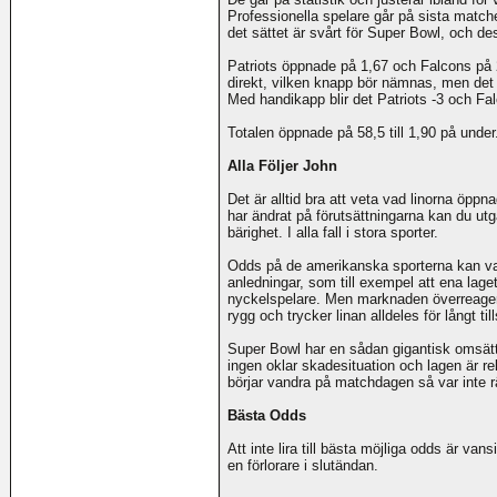
Professionella spelare går på sista match
det sättet är svårt för Super Bowl, och d
Patriots öppnade på 1,67 och Falcons på 
direkt, vilken knapp bör nämnas, men det i
Med handikapp blir det Patriots -3 och Fal
Totalen öppnade på 58,5 till 1,90 på under.
Alla Följer John
Det är alltid bra att veta vad linorna öppn
har ändrat på förutsättningarna kan du utg
bärighet. I alla fall i stora sporter.
Odds på de amerikanska sporterna kan van
anledningar, som till exempel att ena laget 
nyckelspelare. Men marknaden överreagerar 
rygg och trycker linan alldeles för långt ti
Super Bowl har en sådan gigantisk omsättni
ingen oklar skadesituation och lagen är rel
börjar vandra på matchdagen så var inte r
Bästa Odds
Att inte lira till bästa möjliga odds är van
en förlorare i slutändan.