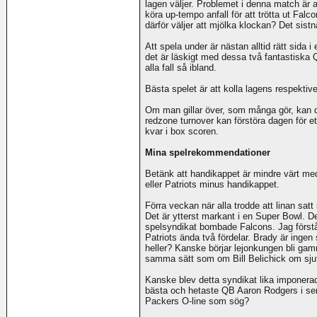
lagen väljer. Problemet i denna match är at
köra up-tempo anfall för att trötta ut Falc
därför väljer att mjölka klockan? Det sist
Att spela under är nästan alltid rätt sida
det är läskigt med dessa två fantastiska 
alla fall så ibland.
Bästa spelet är att kolla lagens respektive
Om man gillar över, som många gör, kan det
redzone turnover kan förstöra dagen för e
kvar i box scoren.
Mina spelrekommendationer
Betänk att handikappet är mindre värt med
eller Patriots minus handikappet.
Förra veckan när alla trodde att linan satt
Det är ytterst markant i en Super Bowl. De
spelsyndikat bombade Falcons. Jag förstår,
Patriots ända två fördelar. Brady är ingen 
heller? Kanske börjar lejonkungen bli g
samma sätt som om Bill Belichick om sju
Kanske blev detta syndikat lika imponer
bästa och hetaste QB Aaron Rodgers i semif
Packers O-line som sög?