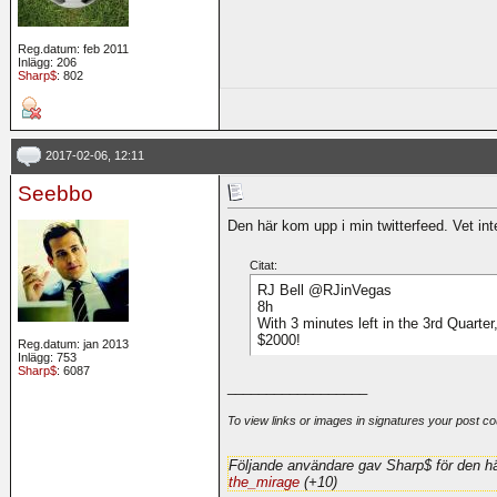
Reg.datum: feb 2011
Inlägg: 206
Sharp$
: 802
2017-02-06, 12:11
Seebbo
Den här kom upp i min twitterfeed. Vet in
Citat:
RJ Bell @RJinVegas
8h
With 3 minutes left in the 3rd Quarte
$2000!
Reg.datum: jan 2013
Inlägg: 753
Sharp$
: 6087
__________________
To view links or images in signatures your post co
Följande användare gav Sharp$ för den hä
the_mirage
(+10)