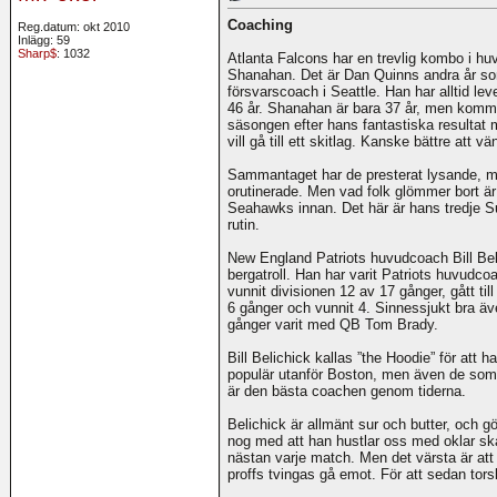
Coaching
Reg.datum: okt 2010
Inlägg: 59
Sharp$
: 1032
Atlanta Falcons har en trevlig kombo i h
Shanahan. Det är Dan Quinns andra år so
försvarscoach i Seattle. Han har alltid lev
46 år. Shanahan är bara 37 år, men komme
säsongen efter hans fantastiska resultat
vill gå till ett skitlag. Kanske bättre att 
Sammantaget har de presterat lysande, 
orutinerade. Men vad folk glömmer bort är
Seahawks innan. Det här är hans tredje S
rutin.
New England Patriots huvudcoach Bill Beli
bergatroll. Han har varit Patriots huvudc
vunnit divisionen 12 av 17 gånger, gått til
6 gånger och vunnit 4. Sinnessjukt bra även
gånger varit med QB Tom Brady.
Bill Belichick kallas ”the Hoodie” för att h
populär utanför Boston, men även de som 
är den bästa coachen genom tiderna.
Belichick är allmänt sur och butter, och gö
nog med att han hustlar oss med oklar sk
nästan varje match. Men det värsta är at
proffs tvingas gå emot. För att sedan torsk