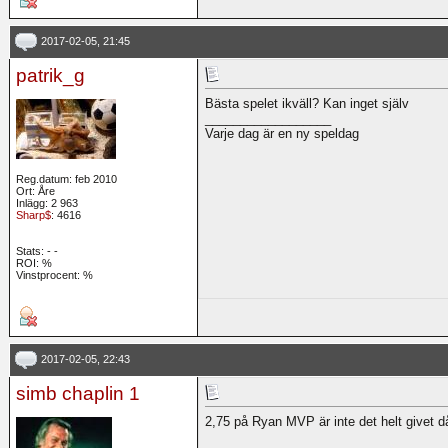
2017-02-05, 21:45
patrik_g
Bästa spelet ikväll? Kan inget själv
__________________
Varje dag är en ny speldag
Reg.datum: feb 2010
Ort: Åre
Inlägg: 2 963
Sharp$
: 4616
Stats:
-
-
ROI:
%
Vinstprocent: %
2017-02-05, 22:43
simb chaplin 1
2,75 på Ryan MVP är inte det helt givet då