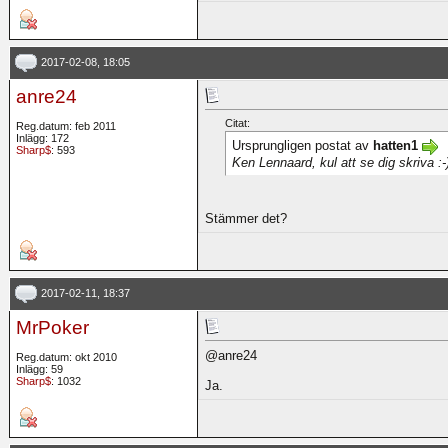
2017-02-08, 18:05
anre24
Citat:
Reg.datum: feb 2011
Inlägg: 172
Ursprungligen postat av
hatten1
Sharp$
: 593
Ken Lennaard, kul att se dig skriva :-
Stämmer det?
2017-02-11, 18:37
MrPoker
@anre24
Reg.datum: okt 2010
Inlägg: 59
Sharp$
: 1032
Ja.