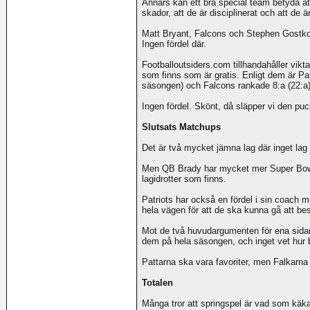
Annars kan ett bra special team betyda att
skador, att de är disciplinerat och att de ä
Matt Bryant, Falcons och Stephen Gostkows
Ingen fördel där.
Footballoutsiders.com tillhandahåller vikta
som finns som är gratis. Enligt dem är Pat
säsongen) och Falcons rankade 8:a (22:a)
Ingen fördel. Skönt, då släpper vi den pu
Slutsats Matchups
Det är två mycket jämna lag där inget lag
Men QB Brady har mycket mer Super Bowl ru
lagidrotter som finns.
Patriots har också en fördel i sin coach m
hela vägen för att de ska kunna gå att be
Mot de två huvudargumenten för ena sidan 
dem på hela säsongen, och inget vet hur b
Pattarna ska vara favoriter, men Falkarna
Totalen
Många tror att springspel är vad som käka