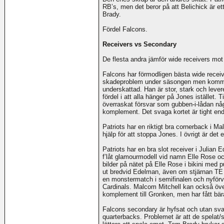
RB’s, men det beror på att Belichick är et
Brady.
Fördel Falcons.
Receivers vs Secondary
De flesta andra jämför wide receivers mot w
Falcons har förmodligen bästa wide receive
skadeproblem under säsongen men kommer
underskattad. Han är stor, stark och lever
fördel i att alla hänger på Jones istället. 
överraskat försvar som gubben-i-lådan nå
komplement. Det svaga kortet är tight end 
Patriots har en riktigt bra cornerback i M
hjälp för att stoppa Jones. I övrigt är det
Patriots har en bra slot receiver i Julian
f’låt glamourmodell vid namn Elle Rose oc
bilder på nätet på Elle Rose i bikini med p
ut bredvid Edelman, även om stjärnan T
en monstermatch i semifinalen och nyförv
Cardinals. Malcom Mitchell kan också öve
komplement till Gronken, men har fått bä
Falcons secondary är hyfsat och utan sva
quarterbacks. Problemet är att de spelat/s