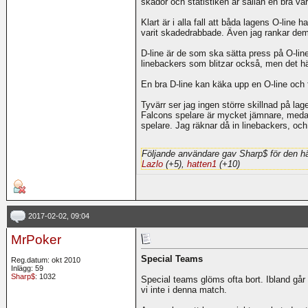
skador och statistiken är sällan en bra v
Klart är i alla fall att båda lagens O-line 
varit skadedrabbade. Även jag rankar dem
D-line är de som ska sätta press på O-line
linebackers som blitzar också, men det hä
En bra D-line kan käka upp en O-line och 
Tyvärr ser jag ingen större skillnad på la
Falcons spelare är mycket jämnare, medan
spelare. Jag räknar då in linebackers, o
Följande användare gav Sharp$ för den hä
Lazlo
(+5),
hatten1
(+10)
2017-02-02, 09:04
MrPoker
Special Teams
Reg.datum: okt 2010
Inlägg: 59
Sharp$
: 1032
Special teams glöms ofta bort. Ibland går 
vi inte i denna match.