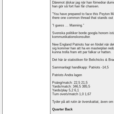
Däremot älskar jag när han förnedrar dum
han gör så fort han får chansen.
”You have prepared to face this Peyton Ma
there one common thread that stands out 
”I guess … Manning.”
Svenska politiker borde googla honom iställ
kommunikationskonsulter.
New England Patriots har en fördel när de
sig kommer han att ha en masterplan redo
kunna trolla fram ett par falkar ur hatten.
Det här är statistiken för Belichicks & B
Sammanlagt handikapp: Patriots -14,5
Patriots Andra lagen
Poäng/match: 22,5 21,5
Yards/match: 346,5 385,5
Yards/play 5,2 6,1
Turn overs/match 1,0 1,67
Tyder på att rutin är överskattat, även om
Quarter Back