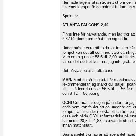
Hur hade lagens statistik sett ut om de li
Falcons kämpar är garanterat tuffare än A
Spelet är:
ATLANTA FALCONS 2,40
Finns inte för närvarande, men jag tror att 
2,37 för dom som måste ha sig ett lir.
Under måste vara rätt sida för totalen. O
tempot kan det till och med vara ett riktig
Men ge mig under 58,5 till 2,00 så blir det 
får se det oddset kommer jag inte gråta blo
Det bästa spelet är ofta pass.
MEN.
Med en så hög total är standardavvi
rekommenderar jag starkt du ”säljer” poäng 
till … så lirar du under 56,5 till … 56 är 
och 8 TD = 56 poäng.
OCH!
Om man är sugen på under tror jag det
enda som kan få det att gå under är om ett
tempo. Då är under i första ett bättre spe
gasa och båda QB’s är fantastiska på sna
har under 28,5 till 1,88 i skrivande stund.
innan matchstart.
Bästa spelet tror jag är att spela det la