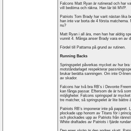
Falcons Matt Ryan är rutinerad och har v
vill bedöma och räkna. Han lär bli MVP.
Patriots Tom Brady har varit nästan lika 
han inte var borta de 4 första matcherna.
nu?
Matt Ryan i all ära, men han har aldrig s
vunnit 4. Många anser Brady vara en av 
Fördel till Pattarna på grund av rutinen.
Running Backs
Springspelet påverkas mycket av hur bra 
motståndarlaget respekterar passningsspel
brukar berätta sanningen. Om inte O-linen 
av skador.
Falcons har två bra RB’s i Devonte Free
kan fånga passar. Eftersom de är två som
möjligheter. Falcons springspel är mycket 
tre matcher, så springspelet är lite bättre 
Patriots RB’s imponerar inte på pappret. L
plockade upp honom av Titans för i princi
och plockades upp av Patriots från ränns
White draftades av Patriots i fjärde rundan
Den enes skräp är den andres skatt. Patri