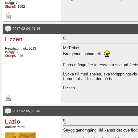
Inlägg: 74
Sharp$
: 1852
2017-02-04, 21:14
Lizzen
Mr Poker.
Reg.datum: okt 2013
Inlägg: 53
Bra genomjobbad rek
Sharp$
: 246
Finns många fler intressanta spel på året
Lycka till med spelen, ska förhppningsvis
framemot att följa den på tv.
Lizzen
2017-02-05, 15:46
Lazlo
Administrator
Snygg genomgång, då känns det överflödigt