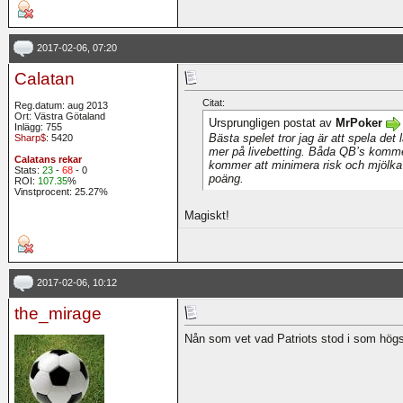
2017-02-06, 07:20
Calatan
Citat:
Reg.datum: aug 2013
Ort: Västra Götaland
Ursprungligen postat av
MrPoker
Inlägg: 755
Bästa spelet tror jag är att spela de
Sharp$
: 5420
mer på livebetting. Båda QB’s kommer
Calatans rekar
kommer att minimera risk och mjölka 
Stats:
23
-
68
- 0
poäng.
ROI:
107.35
%
Vinstprocent: 25.27%
Magiskt!
2017-02-06, 10:12
the_mirage
Nån som vet vad Patriots stod i som hög