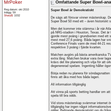
MrPoker
Omfattande Super Bowl-ana
Reg.datum: okt 2010
Super Bowl är Demokratiskt
Inlägg: 59
Sharp$
: 1032
De sägs att försvar vinner mästerskap. D
Super Bowl 50 med ett – även historiskt set
Men det kommer inte stämma i år när Atl
på NRG-stadion i Houston, Texas. Det är 
gjorde mest poäng i grundserien med ett sn
mest med 27,6 poäng. Båda lagen har snit
Conference Finals vann de med 44-21 resp
respektive 3 poäng i fjärde kvarten.
Matchen avgörs på bästa amerikanska TV-
extra lång. Matchen brukar vara över lago
krävs det lite planering och vilja för att 
degenererad spelare. Ingenting håller ögo
Börja redan nu planera för söndagsnatten 5
finns att åka med hos båda lagen.
All information tillgänglig
Att vinna på sports betting handlar om at
spela till bra odds.
Vid stora mästerskap svämmar internet öve
tillgänglig har ingen något informationsöve
gäller. Befriande demokratiskt om du fråg