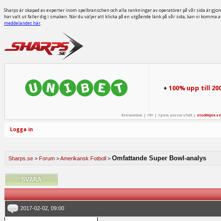
Sharps är skapad av experter inom spelbranschen och alla rankningar av operatörer på vår sida är gjor
har valt ut faller dig i smaken. När du väljer att klicka på en utgående länk på vår sida, kan vi komma 
meddelandet här
.
+
100% upp till 20
Reklamlänk | 18+ | Spela ansvarsfullt |
stodlinjen.se
Logga in
Omfattande Super Bowl-analys
Sharps.se
>
Forum
>
Amerikansk Fotboll
>
2017-02-02, 09:00