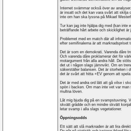
Internet svämmar också över av analyser. 
är insatt och det kan vara svårt att skilja 
inte om han ska lyssna på Mikael Westerl
Tur kan jag inte hjälpa dig med (kan inte 
beträffande hårt arbete och skicklighet är
Problemet med en match där all information
efter semifinalerna är att marknadspriset te
Det är som en demokrati. Varenda dåre tro
Och varenda dåre proklamerar det för värl
motargument från alla andra håll. De stöts
det ut i någon slags jämnvikt. Om en tren
säkerställer balansen. Det är storheten i
det är svårt att hitta +EV genom att spel
Det är med andra ord lätt att gå vilse i 
spön i backen. Om man inte vet var man s
multna löven.
Låt mig bjuda dig på en svampstuvning. V
skvätt grädde och en mindre skvätt konjak
letar svamp i alla slags vegetationer.
Öppningsodds
Ett sätt att slå marknaden är att lira dir
De går på statistik och justerar ibland fö