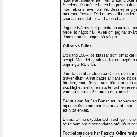
lättare att spela emot. Tom Brady brukar 
Steelers. Du måste ha en bra passrush om
inte Falcons, även om Vic Beasley är g
mot-man försvar. De har testat lite under
chansa med det för att ha en chans.
Jag ser två mycket potenta passningsspe
fördel åt något håll. Även om jag har svå
Jones kan bli tungan på vågen.
O-line vs D-line
Ett gäng 150-kilos bjässar som smackar in
sexigt. Men det är viktigt, för det avgör h
öppningar RB’s får.
Jan Banan tittar aldrig på O-line, och ka
gräver djupt. Ännu bättre är kanske att d
för dom, men för oss som försöker hitta sp
skicklighet mellan en starter och en reserv
vara att veta att 3 starters är skadade.
Det är svårt för Jan Banan att vet vem so
reprisen även om man klarar av att inte titt
att hitta enkelt.
En bra O-line skyddar QB:n och ger honom 
se ut som om motståndarna står på is och 
Footballoutsiders har Patriots O-line rank