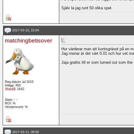
Själv la jag runt 50 olika spel.
2017-03-10, 15:04
matchingbetisover
Hur värderar man att kontsgräset på en ma
Jag menar är det värt 0.01 och hur vet ma
Jaja grattis till er som turned out som the
Reg.datum: jul 2015
Inlägg: 450
Sharp$
: 1642
Stats:
-
-
ROI:
%
Vinstprocent: %
2017-03-11, 08:56