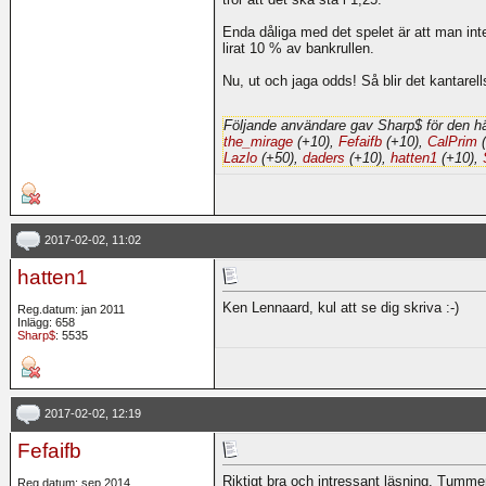
Enda dåliga med det spelet är att man int
lirat 10 % av bankrullen.
Nu, ut och jaga odds! Så blir det kantarel
Följande användare gav Sharp$ för den hä
the_mirage
(+10),
Fefaifb
(+10),
CalPrim
(
Lazlo
(+50),
daders
(+10),
hatten1
(+10),
2017-02-02, 11:02
hatten1
Ken Lennaard, kul att se dig skriva :-)
Reg.datum: jan 2011
Inlägg: 658
Sharp$
: 5535
2017-02-02, 12:19
Fefaifb
Riktigt bra och intressant läsning. Tumme
Reg.datum: sep 2014