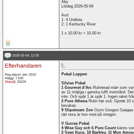
Åby
Lördag 2026-05-09
Avd
1: 4 Undinia
2: 1 Kentucky River
1 x 10,00 kr = 10,00 kr
2026-05-04, 13:30
Efterhandaren
Pokal Loppen
Reg.datum: dec 2019
Inlägg: 7 630
Sharp$
: 20229
Silvias Pokal
1 Gourmet d’Arc
Rutinerad märr som vann
av 11 möjliga i ganska tufft motstånd. D
inte. Och spår 1 är spår 1. Ingen raket från
2 Pure Athena
Rutin här oxå. Gjorde 10 s
bevakas.
9 Slipstream Zon
Grym Googoo Gaagaa mär
rätt resa är hon med på stregen.
V Gurras Pokal
4 Wise Guy och 6 Pure Count
känns som
2 Sven Kuce. 10 Barkley. 11 Mon Amou