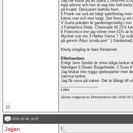
Jag har klurat på att spika 1 Gourmet d’D
lopp arkivet och hon är nog inte helt borta
på kvalet. Dessutom barfota fram.
6 Prank var oxå ett tidigt spikförslag men 
känns mer och mer lurigt. Det finns ju ett 
V Gurra pokalen är garderingsvänlig i min
3 Fantastica Doda. Chansspik till 21% kä
6 Francesco tror jag vinner men 51% är helt
Mycket surr om 3 Harley Gema ? Tja svår
gå genom Åbys smala port ” ( Gärdestad) 
Klurig omgång är bara förnamnet.
Efterhandare
Enligt Jens Sjödén är mina tidiga tankar d
Nämligen 5 Dream Burgerheide. 2 Sven K
Jag brukar inte rygga spelexperter men de
samma tankar.
Jag får sova på saken. Det är låångt till st
__________________
Loke
Senast redigerad av Efterhandaren den 2026-05-
2026-05-08, 18:37
Jajjan