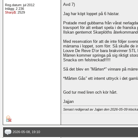
Avd 7)
Reg.datum: jul 2012
Inlägg: 2 236
Sharp$
: 2529
Jag har köpt loppet på 6 hästar.
Pratade med gubbarna från vårat nerlagd
travsport för att enbart spela i de franska
Ilskan gentemot Skarplöths återkommande
Med reservation för att de inte följer sven
märrarna i loppet, som förr. Så skulle de
Louve De Reve D’or bara brakvinner STL 
Märren kommer springa på sig riktigt stor
Snacka om felstreckad!!!!!
Så det blev en ”Mårten*” vinnare på märre
*Mårten Gås” ett internt uttryck i det gamla 
God tur med liren och kör hårt.
Jajjan
Senast redigerad av Jajjan den 2026-05-09 klock
2026-05-08, 19:10