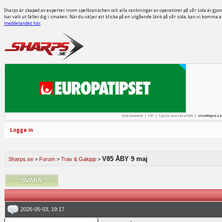
Sharps är skapad av experter inom spelbranschen och alla rankningar av operatörer på vår sida är gjor
har valt ut faller dig i smaken. När du väljer att klicka på en utgående länk på vår sida, kan vi komma 
meddelandet här
.
Reklamlänk | 18+ | Spela ansvarsfullt |
stodlinjen.se
Logga in
V85 ÅBY 9 maj
Sharps.se
>
Forum
>
Trav & Galopp
>
2026-05-03, 19:17