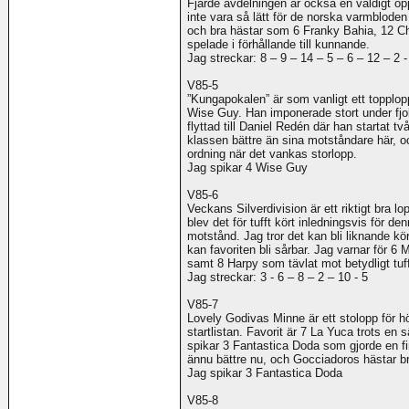
Fjärde avdelningen är också en väldigt öpp
inte vara så lätt för de norska varmbloden 
och bra hästar som 6 Franky Bahia, 12 Cha
spelade i förhållande till kunnande.
Jag streckar: 8 – 9 – 14 – 5 – 6 – 12 – 2 -
V85-5
”Kungapokalen” är som vanligt ett topplopp
Wise Guy. Han imponerade stort under fjol
flyttad till Daniel Redén där han startat t
klassen bättre än sina motståndare här, o
ordning när det vankas storlopp.
Jag spikar 4 Wise Guy
V85-6
Veckans Silverdivision är ett riktigt bra l
blev det för tufft kört inledningsvis för de
motstånd. Jag tror det kan bli liknande kö
kan favoriten bli sårbar. Jag varnar för 6 
samt 8 Harpy som tävlat mot betydligt tuf
Jag streckar: 3 - 6 – 8 – 2 – 10 - 5
V85-7
Lovely Godivas Minne är ett stolopp för hö
startlistan. Favorit är 7 La Yuca trots e
spikar 3 Fantastica Doda som gjorde en fi
ännu bättre nu, och Gocciadoros hästar br
Jag spikar 3 Fantastica Doda
V85-8