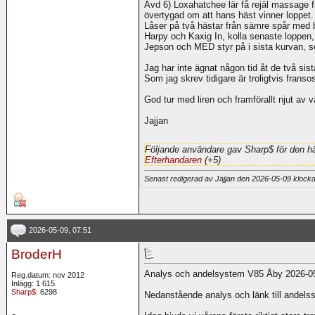
Avd 6) Loxahatchee lär få rejäl massage 
övertygad om att hans häst vinner loppet
Låser på två hästar från sämre spår med b
Harpy och Kaxig In, kolla senaste loppen,
Jepson och MED styr på i sista kurvan, se
Jag har inte ägnat någon tid åt de två sist
Som jag skrev tidigare är troligtvis franso
God tur med liren och framförallt njut av 
Jajjan
Följande användare gav Sharp$ för den hä
Efterhandaren
(+5)
Senast redigerad av Jajjan den 2026-05-09 klock
2026-05-09, 07:51
BroderH
Analys och andelsystem V85 Åby 2026-0
Reg.datum: nov 2012
Inlägg: 1 615
Sharp$
: 6298
Nedanstående analys och länk till andels