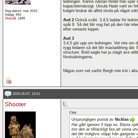
ledningen. Känns nästan fördel från spår 4
kapacitetmässigt. Ursula Hade varit en fe
kolgini brukar de alltid strula på något sätt
Reg.datum: mar 2010
Inlägg: 842
Sharp$
: 1999
Avd 2
Också svårt. 3,4,5 laddar för ledni
spår 8. Så det blir nog fart på den här in
efter senaste loppet.
Avd 3
3,4,5 gör upp om ledningen. Vet inte om de
rygg ledaren så det blir maxladdning där. B
structure. Bold eagle har ju slagit ace w
förutsätningarna.
Någon som vet varför Bergh inte kör i alla
2026-05-07, 18:01
Shooter
Citat:
Ursprungligen postat av
Nicklas
Har gått igenom 5 lopp nu. Bästa spi
tror den är tillräckligt bra att vinna
det blir troligtvis släpp från gangster