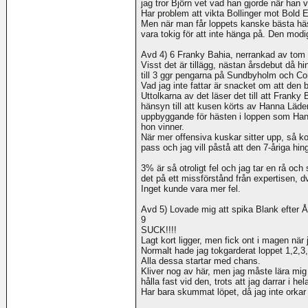
jag tror Björn vet vad han gjorde när han 
Har problem att vikta Bollinger mot Bold E
Men när man får loppets kanske bästa häst
vara tokig för att inte hänga på. Den modi
Avd 4) 6 Franky Bahia, nerrankad av tom
Visst det är tillägg, nästan årsdebut då h
till 3 ggr pengarna på Sundbyholm och C
Vad jag inte fattar är snacket om att den b
Uttolkarna av det läser det till att Franky 
hänsyn till att kusen körts av Hanna Läder
uppbyggande för hästen i loppen som Hanna
hon vinner.
När mer offensiva kuskar sitter upp, så k
pass och jag vill påstå att den 7-åriga hin
3% är så otroligt fel och jag tar en rå o
det på ett missförstånd från expertisen, dv
Inget kunde vara mer fel.
Avd 5) Lovade mig att spika Blank efter Å
9
SUCK!!!!
Lagt kort ligger, men fick ont i magen när 
Normalt hade jag tokgarderat loppet 1,2,3,
Alla dessa startar med chans.
Kliver nog av här, men jag måste lära mig t
hålla fast vid den, trots att jag darrar i he
Har bara skummat löpet, då jag inte orkar 