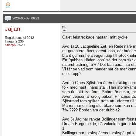
2026-05-09, 06:21
Jajjan
Galet felstreckade hästar i mitt tycke.
Reg.datum: jul 2012
Inlägg: 2 236
Sharp$
: 2529
Avd 1) 10 Jacqueline Zet, en Rede’nare m
ett garanterat överpaceat lopp, där bröderna
bränt gummi hela vägen upp till Stockhol
Ett ”gubben i lådan lopp” så det bara skr
racerutrustning. 5%? Det kan bara inte 
Vi får se vad som händer när de mer kunnig
spelstopp?
Avd 2) Claes Sjöström är en försiktig gene
folk med häst i hans stall. Han stormvarn
som är i sitt livs form. Spåret är gurka, m
Även Jepson är orolig bakom Princess Diamo
Sjöstrand tom spikar, trots att utfarten till 
Märren har en lång slutrökare som kan mät
7% ???? Borde vara det dubbla?
Avd 3) Jag har rankat Bollinger som först
Dream Burgerheide, då valacken går ur klass
1.
Bolllnger har torskspårens torskspår på 