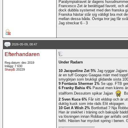
Paralympiatravet är dagens huvudnummer och
Francesco Zet är berättigad favorit, och al
dock dubbla systemet med den franska gäs
Franska hästar står sig väldigt bra mot de 
mellan dessa båda. Övriga tror jag får sv
Jag streckar 6 - 3
2026-05-09, 08:47
Efterhandaren
Under Radarn
Reg.datum: dec 2019
Inlägg: 7 630
Sharp$
: 20229
10 Jacqueline Zet 5%
Jag ryggar Jajjans 
är en tuff Googoo Gaagaa märr med toppf
smygörjan som brukligt glidande sista 10
9 Fontasia Shermer 1%
Se upp. FTB gene
6 Franky Bahia 4%
Pausat men känns änn
stallform.Dessutom spikar Jajjan
Ba
2 Sven Kuce 6%
Får sitt elddop och är u
duktig kusk som inte räds Elit ekipagen.
10 Get A Wish 2%
Bortlottad ? Nja Robba
Han är stekhet i träning och bakspår bädda
va lösningen innan Robban ger anfalls or
felfri. Hästen har mycket spring i benen. 
__________________