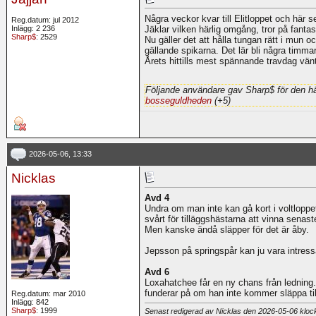
Några veckor kvar till Elitloppet och här se
Reg.datum: jul 2012
Inlägg: 2 236
Jäklar vilken härlig omgång, tror på fantasti
Sharp$
: 2529
Nu gäller det att hålla tungan rätt i mun oc
gällande spikarna. Det lär bli några timmar
Årets hittills mest spännande travdag vänt
Följande användare gav Sharp$ för den hä
bosseguldheden
(+5)
2026-05-06, 13:33
Nicklas
Avd 4
Undra om man inte kan gå kort i voltlopp
svårt för tilläggshästarna att vinna senas
Men kanske ändå släpper för det är åby.
Jepsson på springspår kan ju vara intressa
Avd 6
Loxahatchee får en ny chans från ledning.
funderar på om han inte kommer släppa ti
Reg.datum: mar 2010
Inlägg: 842
Sharp$
: 1999
Senast redigerad av Nicklas den 2026-05-06 klo