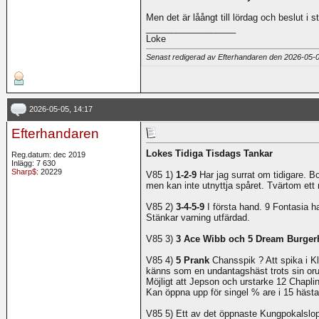
Men det är låångt till lördag och beslut i 
__________________
Loke
Senast redigerad av Efterhandaren den 2026-05-
2026-05-05, 14:17
Efterhandaren
Lokes Tidiga Tisdags Tankar
Reg.datum: dec 2019
Inlägg: 7 630
Sharp$
: 20229
V85 1)
1-2-9
Har jag surrat om tidigare. B
men kan inte utnyttja spåret. Tvärtom ett
V85 2)
3-4-5-9
I första hand. 9 Fontasia 
Stänkar varning utfärdad.
V85 3)
3 Ace Wibb och 5 Dream Burge
V85 4)
5 Prank
Chansspik ? Att spika i K
känns som en undantagshäst trots sin oru
Möjligt att Jepson och urstarke 12 Chapli
Kan öppna upp för singel % are i 15 hästa
V85 5) Ett av det öppnaste Kungpokalslo