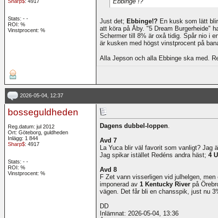
Ebbinge !?
Sharp$
: 4917
Stats:
-
-
Just det;
Ebbinge!?
En kusk som lätt blir
ROI:
%
att köra på Åby. "5 Dream Burgerheide" ha
Vinstprocent: %
Schermer till 8% är oxå tidig. Spår nio i e
är kusken med högst vinstprocent på ban
Alla Jepson och alla Ebbinge ska med. R
2026-05-04, 12:37
bosseguldheden
Dagens dubbel-loppen
.
Reg.datum: jul 2012
Ort: Göteborg, guldheden
Inlägg: 1 844
Avd 7
Sharp$
: 4917
La Yuca blir väl favorit som vanligt? Jag är
Jag spikar istället Redéns andra häst;
4 U
Stats:
-
-
ROI:
%
Avd 8
Vinstprocent: %
F Zet vann visserligen vid julhelgen, men 
imponerad av
1 Kentucky River
på Örebro
vägen. Det får bli en chansspik, just nu 3
DD
Inlämnat: 2026-05-04, 13:36