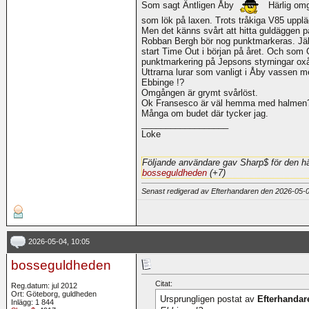
Som sagt Äntligen Åby
Härlig omg
som lök på laxen. Trots tråkiga V85 upplä
Men det känns svårt att hitta guldäggen p
Robban Bergh bör nog punktmarkeras. Jäkla
start Time Out i början på året. Och som 
punktmarkering på Jepsons styrningar ox
Uttrarna lurar som vanligt i Åby vassen m
Ebbinge !?
Omgången är grymt svårlöst.
Ok Fransesco är väl hemma med halmen? 
Många om budet där tycker jag.
__________________
Loke
Följande användare gav Sharp$ för den hä
bosseguldheden
(+7)
Senast redigerad av Efterhandaren den 2026-05-
2026-05-04, 10:05
bosseguldheden
Citat:
Reg.datum: jul 2012
Ort: Göteborg, guldheden
Ursprungligen postat av
Efterhandar
Inlägg: 1 844