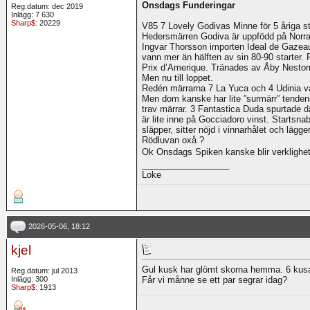
Onsdags Funderingar
Reg.datum: dec 2019
Inlägg: 7 630
Sharp$
: 20229
V85 7 Lovely Godivas Minne för 5 åriga s
Hedersmärren Godiva är uppfödd på Norra
Ingvar Thorsson importen Ideal de Gazea
vann mer än hälften av sin 80-90 starter.
Prix d’Amerique. Tränades av Åby Nestor
Men nu till loppet.
Redén märrarna 7 La Yuca och 4 Udinia va
Men dom kanske har lite ”surmärr” tenden
trav märrar. 3 Fantastica Duda spurtade d
är lite inne på Gocciadoro vinst. Startsn
släpper, sitter nöjd i vinnarhålet och läg
Rödluvan oxå ?
Ok Onsdags Spiken kanske blir verklighe
__________________
Loke
2026-05-06, 18:12
kjel
Gul kusk har glömt skorna hemma. 6 kusar
Reg.datum: jul 2013
Inlägg: 300
Får vi månne se ett par segrar idag?
Sharp$
: 1913