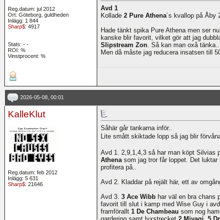
Avd 1
Reg.datum: jul 2012
Ort: Göteborg, guldheden
Kollade
2 Pure Athena
´s kvallop på Åby 2
Inlägg: 1 844
Sharp$
: 4917
Hade tänkt spika Pure Athena men ser nu 
kanske blir favorit, vilket gör att jag du
Stats:
-
-
Slipstream Zon
. Så kan man oxå tänka..
ROI:
%
Men då måste jag reducera insatsen till 
Vinstprocent: %
2026-05-08, 00:01
KalleKlut
Såhär går tankarna inför..
Lite smått skiktade lopp så jag blir förvå
Avd 1. 2,9,1,4,3 så har man köpt Silvias 
Athena
som jag tror får loppet. Det luktar 
profitera på..
Reg.datum: feb 2012
Inlägg: 5 631
Avd 2. Kladdar på rejält här, ett av omgå
Sharp$
: 21646
Avd 3.
3 Ace Wibb
har väl en bra chans 
favorit till slut i kamp med Wise Guy i avd
framförallt
1 De Chambeau
som nog hamn
gardering samt lyxstrecket
2 Miyagi
.
5 D