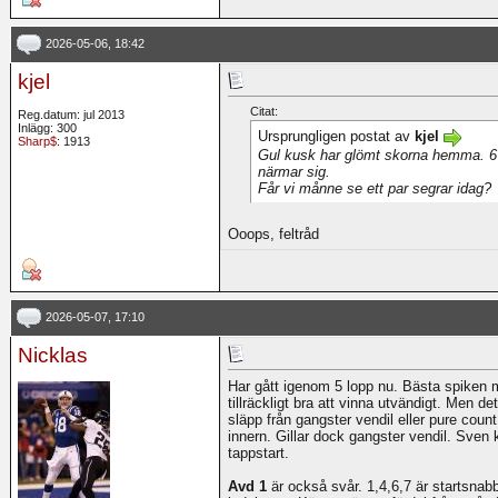
2026-05-06, 18:42
kjel
Citat:
Reg.datum: jul 2013
Inlägg: 300
Ursprungligen postat av
kjel
Sharp$
: 1913
Gul kusk har glömt skorna hemma. 6 k
närmar sig.
Får vi månne se ett par segrar idag?
Ooops, feltråd
2026-05-07, 17:10
Nicklas
Har gått igenom 5 lopp nu. Bästa spiken m
tillräckligt bra att vinna utvändigt. Men de
släpp från gangster vendil eller pure coun
innern. Gillar dock gangster vendil. Sve
tappstart.
Avd 1
är också svår. 1,4,6,7 är startsnab