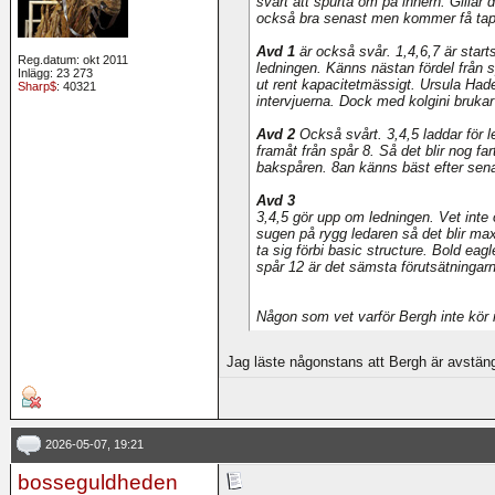
svårt att spurta om på innern. Gillar
också bra senast men kommer få tap
Avd 1
är också svår. 1,4,6,7 är star
Reg.datum: okt 2011
ledningen. Känns nästan fördel från s
Inlägg: 23 273
ut rent kapacitetmässigt. Ursula Hade
Sharp$
: 40321
intervjuerna. Dock med kolgini brukar 
Avd 2
Också svårt. 3,4,5 laddar för 
framåt från spår 8. Så det blir nog fa
bakspåren. 8an känns bäst efter sena
Avd 3
3,4,5 gör upp om ledningen. Vet inte o
sugen på rygg ledaren så det blir max
ta sig förbi basic structure. Bold eag
spår 12 är det sämsta förutsätningar
Någon som vet varför Bergh inte kör i
Jag läste någonstans att Bergh är avstäng
2026-05-07, 19:21
bosseguldheden