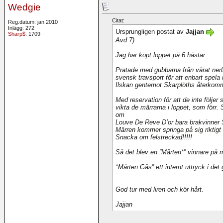
Wedgie
Citat:
Reg.datum: jan 2010
Inlägg: 272
Ursprungligen postat av
Jajjan
Sharp$
: 1709
Avd 7)
Jag har köpt loppet på 6 hästar.
Pratade med gubbarna från vårat ne
svensk travsport för att enbart spela 
Ilskan gentemot Skarplöths återkomm
Med reservation för att de inte följer
vikta de märrarna i loppet, som förr.
om
Louve De Reve D’or bara brakvinner
Märren kommer springa på sig riktigt
Snacka om felstreckad!!!!!
Så det blev en ”Mårten*” vinnare på 
*Mårten Gås” ett internt uttryck i det g
God tur med liren och kör hårt.
Jajjan