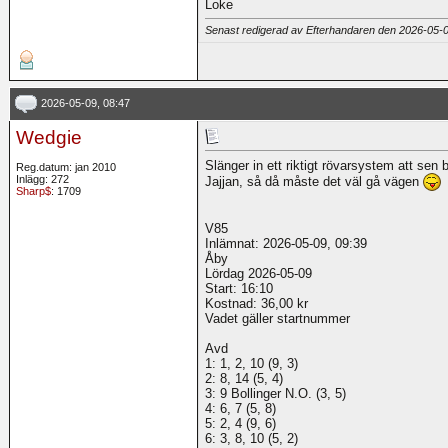
Loke
Senast redigerad av Efterhandaren den 2026-05-
2026-05-09, 08:47
Wedgie
Slänger in ett riktigt rövarsystem att sen
Reg.datum: jan 2010
Inlägg: 272
Jajjan, så då måste det väl gå vägen
Sharp$
: 1709
V85
Inlämnat: 2026-05-09, 09:39
Åby
Lördag 2026-05-09
Start: 16:10
Kostnad: 36,00 kr
Vadet gäller startnummer
Avd
1: 1, 2, 10 (9, 3)
2: 8, 14 (5, 4)
3: 9 Bollinger N.O. (3, 5)
4: 6, 7 (5, 8)
5: 2, 4 (9, 6)
6: 3, 8, 10 (5, 2)