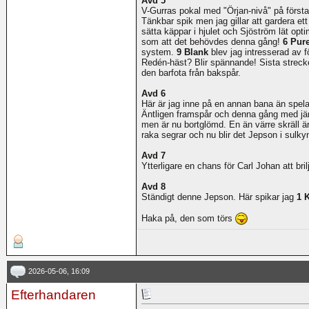
Avd 5
V-Gurras pokal med "Örjan-nivå" på förstap
Tänkbar spik men jag gillar att gardera et
sätta käppar i hjulet och Sjöström lät opti
som att det behövdes denna gång!
6 Pur
system.
9 Blank
blev jag intresserad av f
Redén-häst? Blir spännande! Sista strecke
den barfota från bakspår.
Avd 6
Här är jag inne på en annan bana än spela
Äntligen framspår och denna gång med jänk
men är nu bortglömd. En än värre skräll ä
raka segrar och nu blir det Jepson i sulky
Avd 7
Ytterligare en chans för Carl Johan att br
Avd 8
Ständigt denne Jepson. Här spikar jag
1 
Haka på, den som törs
2026-05-06, 16:09
Efterhandaren