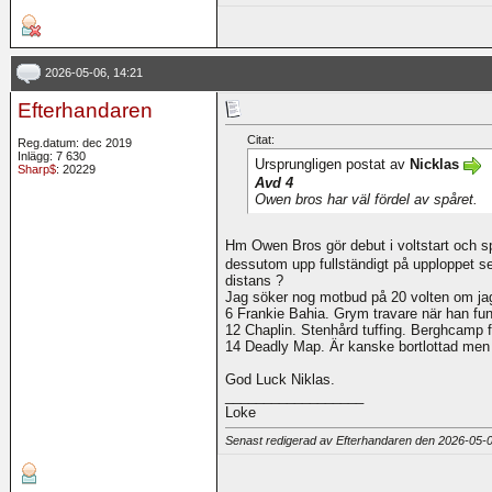
2026-05-06, 14:21
Efterhandaren
Citat:
Reg.datum: dec 2019
Inlägg: 7 630
Ursprungligen postat av
Nicklas
Sharp$
: 20229
Avd 4
Owen bros har väl fördel av spåret.
Hm Owen Bros gör debut i voltstart och s
dessutom upp fullständigt på upploppet se
distans ?
Jag söker nog motbud på 20 volten om ja
6 Frankie Bahia. Grym travare när han fun
12 Chaplin. Stenhård tuffing. Berghcamp 
14 Deadly Map. Är kanske bortlottad men h
God Luck Niklas.
__________________
Loke
Senast redigerad av Efterhandaren den 2026-05-