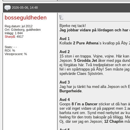
2026-05-06, 14:48
bosseguldheden
Bjerke nej tack!
Reg.datum: jul 2012
Ort: Göteborg, guldheden
Jag jobbar vidare på lördagen och ha
Inlägg: 1 844
Sharp$
: 4917
Avd 1
Kollade
2 Pure Athena
´s kvallop på Åby 2
Stats:
-
-
ROI:
%
Avd 2
Vinstprocent: %
15 ston i en trappa. Vojne, vojne. Här kan
Jepson.
5 Grodda Jet
åker med pga dund
ej förgätas här. Två tredjeplatser och en 
fel i en spårtrappa på Åby! Sen måste jag
spelvärde Claes Sjöström.
Avd 3
Jag har ju tänkt ha med alla Jepson och 
Burgerheide
.
Avd 4
Goops
8 I´m a Dancer
sticker ut då han 
ser väl inget vidare ut på pappret men 1:an
barfota runt om. Synd med nerbytet av ku
feeling för den trots bakspår på tillägg.
Oj, där ser jag en Jepson;
12 Chaplin
mås