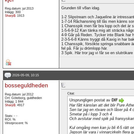
Grunden till v8an idag.
Reg.datum: jul 2013
Inlägg: 300
Sharp$
: 1913
1-2 Slipstream och Jaqueline är intressan
1-7-14 Råchansning till lås men känns som
1 Chansspik men får bra lopp och det är s
1-5-6-9-12 Kan tänka mig att sträcka några
4-9 Går på Reden. Tycker inte Blank har he
2-3-5-6-8 Känns tryggt då Kaxig in har ba
1 Chansspik, försökte springa snabbare än
fel på. Får ju drömlopp här.
3 Spik. Här tror jag vi får se en slutrökare 
2026-05-09, 10:15
bosseguldheden
Citat:
Reg.datum: jul 2012
Ort: Göteborg, guldheden
Ursprungligen postat av
DIF
Inlägg: 1 844
Har fått känslan att det blir Pure Ath
Sharp$
: 4917
Sen tar jag en rövare och låser på 4 
Smetar på i lopp 3 och 4
Stats:
-
-
Och avslutar med spik på fransyskan
ROI:
%
Vinstprocent: %
Kul omgång men kan ju bli 4-5 rätt om
Jepson lär vara i vinnarcirkeln flera g