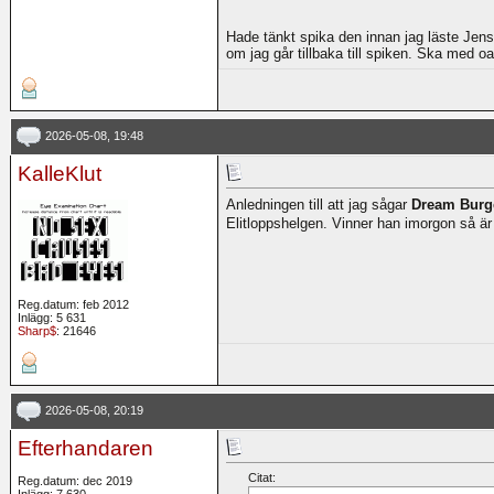
Hade tänkt spika den innan jag läste Je
om jag går tillbaka till spiken. Ska med oav
2026-05-08, 19:48
KalleKlut
Anledningen till att jag sågar
Dream Burg
Elitloppshelgen. Vinner han imorgon så är h
Reg.datum: feb 2012
Inlägg: 5 631
Sharp$
: 21646
2026-05-08, 20:19
Efterhandaren
Citat:
Reg.datum: dec 2019
Inlägg: 7 630