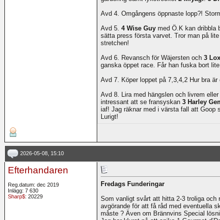
Avd 4. Omgångens öppnaste lopp?! Storm
Avd 5.
4 Wise Guy
med Ö.K kan dribbla bo
sätta press första varvet. Tror man på lite
stretchen!
Avd 6. Revansch för Wäjersten och
3 Lo
ganska öppet race. Får han fuska bort lit
Avd 7. Köper loppet på 7,3,4,2 Hur bra är
Avd 8. Lira med hängslen och livrem eller s
intressant att se fransyskan
3 Harley Ge
iaf! Jag räknar med i värsta fall att Goop s
Lurigt!
2026-05-08, 15:10
Efterhandaren
Fredags Funderingar
Reg.datum: dec 2019
Inlägg: 7 630
Sharp$
: 20229
Som vanligt svårt att hitta 2-3 troliga oc
avgörande för att få råd med eventuella skrä
måste ? Även om Brännvins Special lösnin