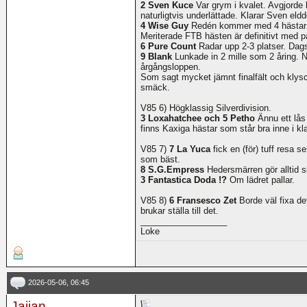
2 Sven Kuce
Var grym i kvalet. Avgjorde 
naturligtvis underlättade. Klarar Sven el
4 Wise Guy
Redén kommer med 4 hästar oc
Meriterade FTB hästen är definitivt med p
6 Pure Count
Radar upp 2-3 platser. Dags
9 Blank
Lunkade in 2 mille som 2 åring. N
årgångsloppen.
Som sagt mycket jämnt finalfält och klysc
smäck.
V85 6) Högklassig Silverdivision.
3 Loxahatchee och 5 Petho
Ännu ett lås
finns Kaxiga hästar som står bra inne i kl
V85 7)
7 La Yuca
fick en (för) tuff resa 
som bäst.
8 S.G.Empress
Hedersmärren gör alltid sit
3 Fantastica Doda !?
Om lädret pallar.
V85 8)
6 Fransesco Zet
Borde väl fixa det
brukar ställa till det.
__________________
Loke
2026-05-06, 06:45
Jajjan