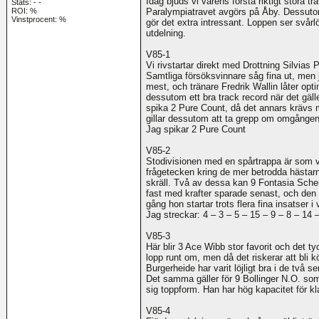
Idag bjuds vi vårens första riktigt stora 
Stats:
-
-
ROI:
%
Paralympiatravet avgörs på Åby. Dessuto
Vinstprocent: %
gör det extra intressant. Loppen ser svårlö
utdelning.
V85-1
Vi rivstartar direkt med Drottning Silvias P
Samtliga försöksvinnare såg fina ut, men 
mest, och tränare Fredrik Wallin låter optim
dessutom ett bra track record när det gälle
spika 2 Pure Count, då det annars krävs
gillar dessutom att ta grepp om omgången
Jag spikar 2 Pure Count
V85-2
Stodivisionen med en spårtrappa är som va
frågetecken kring de mer betrodda hästarna
skräll. Två av dessa kan 9 Fontasia Sche
fast med krafter sparade senast, och den 
gång hon startar trots flera fina insatser i 
Jag streckar: 4 – 3 – 5 – 15 – 9 – 8 – 14 –
V85-3
Här blir 3 Ace Wibb stor favorit och det tyc
lopp runt om, men då det riskerar att bli k
Burgerheide har varit löjligt bra i de två s
Det samma gäller för 9 Bollinger N.O. som 
sig toppform. Han har hög kapacitet för kla
V85-4