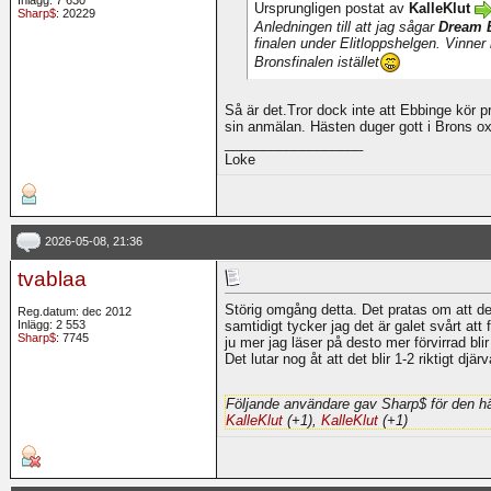
Ursprungligen postat av
KalleKlut
Sharp$
: 20229
Anledningen till att jag sågar
Dream 
finalen under Elitloppshelgen. Vinner 
Bronsfinalen istället
Så är det.Tror dock inte att Ebbinge kör p
sin anmälan. Hästen duger gott i Brons o
__________________
Loke
2026-05-08, 21:36
tvablaa
Störig omgång detta. Det pratas om att de
Reg.datum: dec 2012
Inlägg: 2 553
samtidigt tycker jag det är galet svårt at
Sharp$
: 7745
ju mer jag läser på desto mer förvirrad blir
Det lutar nog åt att det blir 1-2 riktigt djä
Följande användare gav Sharp$ för den hä
KalleKlut
(+1),
KalleKlut
(+1)