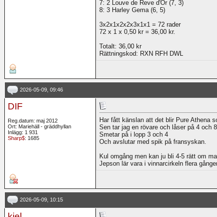
7: 2 Louve de Reve d'Or (7, 3)
8: 3 Harley Gema (6, 5)
3x2x1x2x2x3x1x1 = 72 rader
72 x 1 x 0,50 kr = 36,00 kr.
Totalt: 36,00 kr
Rättningskod: RXN RFH DWL
2026-05-09, 09:46
DIF
Har fått känslan att det blir Pure Athena 
Reg.datum: maj 2012
Ort: Mariehäll - gräddhyllan
Sen tar jag en rövare och låser på 4 och 8
Inlägg: 1 931
Smetar på i lopp 3 och 4
Sharp$
: 1685
Och avslutar med spik på fransyskan.
Kul omgång men kan ju bli 4-5 rätt om man 
Jepson lär vara i vinnarcirkeln flera gånger
2026-05-09, 10:15
kjel