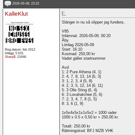
2026-05-08, 23:22
KalleKlut
Slänger in nu så slipper jag fundera..
V85
Inlämnat: 2026-05-09, 00:20
Åby
Lördag 2026-05-09
Start: 16:10
Reg.datum: feb 2012
Inlägg: 5 631
Kostnad: 250,00 kr
Sharp$
: 21646
Vadet gäller startnummer
Avd
1: 2 Pure Athena (4, 1)
2: 4, 7, 8, 13, 14 (6, 3)
3: 1, 2, 3, 4 (5, 8)
4: 2, 3, 5, 12, 14 (6, 11)
5: 3 Olle Sting (6, 4)
6: 3 Loxahatchee (5, 6)
7: 2, 3, 4, 7, 8 (1, 5)
8: 3, 6 (1, 9)
1x5x4x5x1x1x5x2 = 1000 rader
1000 x 0.5 x 0,50 kr = 250,00 kr.
Totalt: 250,00 kr
Rättningskod: BFJ MZB VHK