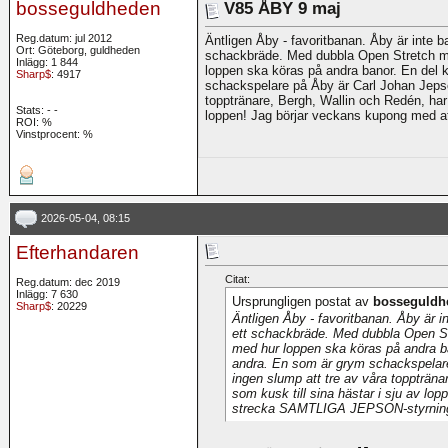
bosseguldheden
V85 ÅBY 9 maj
Reg.datum: jul 2012
Äntligen Åby - favoritbanan. Åby är inte 
Ort: Göteborg, guldheden
schackbräde. Med dubbla Open Stretch må
Inlägg: 1 844
loppen ska köras på andra banor. En del 
Sharp$
: 4917
schackspelare på Åby är Carl Johan Jepso
topptränare, Bergh, Wallin och Redén, har 
Stats:
-
-
loppen! Jag börjar veckans kupong med 
ROI:
%
Vinstprocent: %
2026-05-04, 08:15
Efterhandaren
Citat:
Reg.datum: dec 2019
Inlägg: 7 630
Ursprungligen postat av
bosseguldh
Sharp$
: 20229
Äntligen Åby - favoritbanan. Åby är 
ett schackbräde. Med dubbla Open St
med hur loppen ska köras på andra ba
andra. En som är grym schackspelare
ingen slump att tre av våra toppträna
som kusk till sina hästar i sju av lo
strecka SAMTLIGA JEPSON-styrning