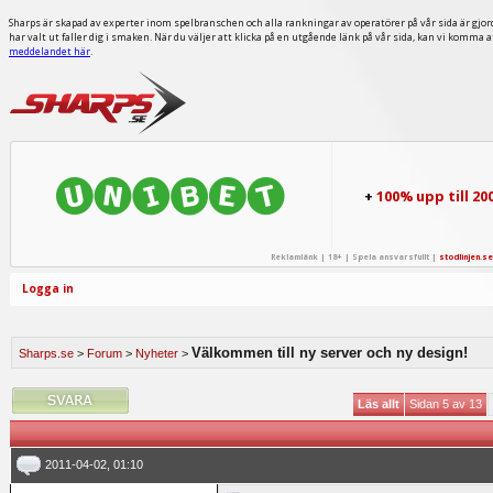
Sharps är skapad av experter inom spelbranschen och alla rankningar av operatörer på vår sida är gjor
har valt ut faller dig i smaken. När du väljer att klicka på en utgående länk på vår sida, kan vi komma 
meddelandet här
.
+
100% upp till 20
Reklamlänk | 18+ | Spela ansvarsfullt |
stodlinjen.se
Logga in
Välkommen till ny server och ny design!
Sharps.se
>
Forum
>
Nyheter
>
Läs allt
Sidan 5 av 13
2011-04-02, 01:10