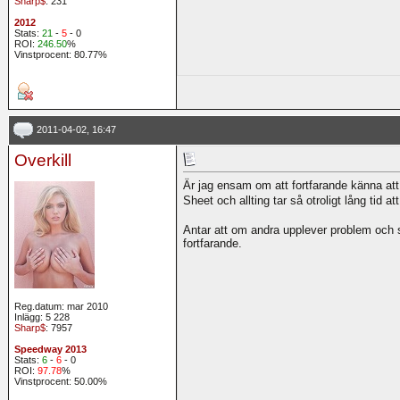
Sharp$
: 231
2012
Stats:
21
-
5
- 0
ROI:
246.50
%
Vinstprocent: 80.77%
2011-04-02, 16:47
Overkill
Är jag ensam om att fortfarande känna att 
Sheet och allting tar så otroligt lång tid
Antar att om andra upplever problem och s
fortfarande.
Reg.datum: mar 2010
Inlägg: 5 228
Sharp$
: 7957
Speedway 2013
Stats:
6
-
6
- 0
ROI:
97.78
%
Vinstprocent: 50.00%