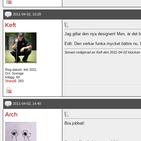
2011-04-02, 10:28
Keft
Jag gillar den nya designen! Men, är det b
Edit: Den verkar funka mycket bättre nu. 
Senast redigerad av Keft den 2011-04-02 klockan
Reg.datum: feb 2011
Ort: Sverige
Inlägg: 60
Sharp$
: 283
2011-04-02, 14:40
Arch
Bra jobbat!