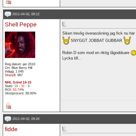
2011-04-02, 08:12
Shell Peppe
Siken trevlig överasskning jag fick nu h
SNYGGT JOBBAT GUBBAR
Robin D som mod en riktig lågoddsare
Lycka till...
Reg.datum: jan 2010
Ort: Blue Berry Hill
Inlägg: 1 045
Sharp$
: 987
NHL Grind 14-15
Stats:
19
-
31
- 3
ROI:
93.74
%
Vinstprocent: 38.00%
2011-04-02, 09:20
fidde