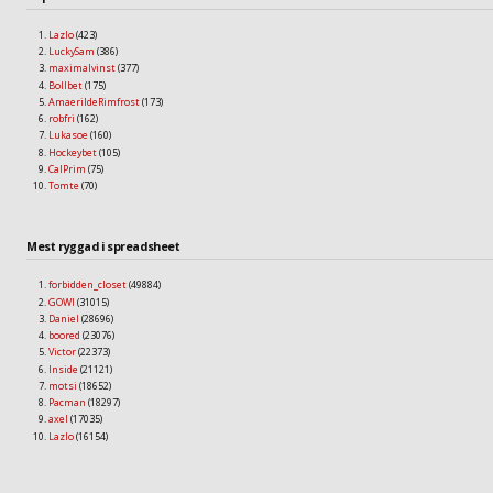
Lazlo
(423)
LuckySam
(386)
maximalvinst
(377)
Bollbet
(175)
AmaerildeRimfrost
(173)
robfri
(162)
Lukasoe
(160)
Hockeybet
(105)
CalPrim
(75)
Tomte
(70)
Mest ryggad i spreadsheet
forbidden_closet
(49884)
GOWI
(31015)
Daniel
(28696)
boored
(23076)
Victor
(22373)
Inside
(21121)
motsi
(18652)
Pacman
(18297)
axel
(17035)
Lazlo
(16154)