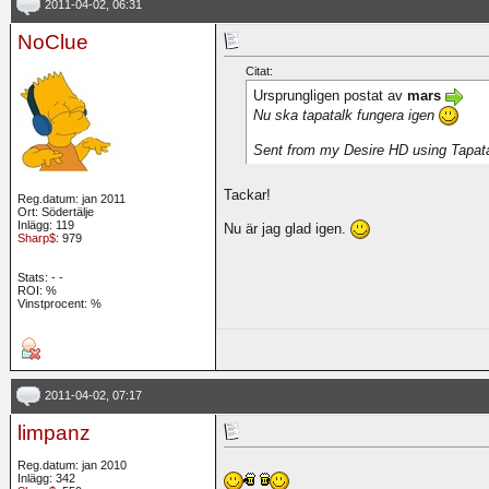
2011-04-02, 06:31
NoClue
Citat:
Ursprungligen postat av
mars
Nu ska tapatalk fungera igen
Sent from my Desire HD using Tapat
Tackar!
Reg.datum: jan 2011
Ort: Södertälje
Inlägg: 119
Nu är jag glad igen.
Sharp$
: 979
Stats:
-
-
ROI:
%
Vinstprocent: %
2011-04-02, 07:17
limpanz
Reg.datum: jan 2010
Inlägg: 342