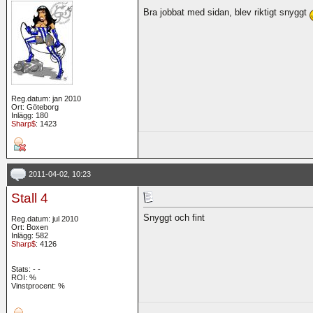
Bra jobbat med sidan, blev riktigt snyggt
Reg.datum: jan 2010
Ort: Göteborg
Inlägg: 180
Sharp$
: 1423
2011-04-02, 10:23
Stall 4
Snyggt och fint
Reg.datum: jul 2010
Ort: Boxen
Inlägg: 582
Sharp$
: 4126
Stats:
-
-
ROI:
%
Vinstprocent: %