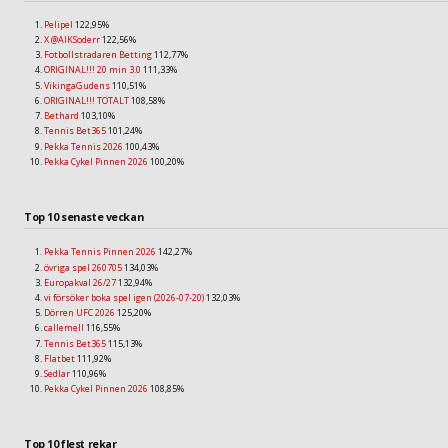
Pelipel
122,95%
X @AIKSoderr
122,56%
Fotbollstradaren Betting
112,77%
ORIGINAL!!! 20 min 3.0
111,33%
VikingaGudens
110,51%
ORIGINAL!!! TOTALT
108,58%
Bethard
103,10%
Tennis Bet365
101,24%
Pekka Tennis 2026
100,43%
Pekka Cykel Pinnen 2026
100,20%
Top 10 senaste veckan
Pekka Tennis Pinnen 2026
142,27%
övriga spel 260705
134,03%
Europakval 26/27
132,94%
vi försöker boka spel igen (2026-07-20)
132,03%
Dörren UFC 2026
125,20%
callemell
116,55%
Tennis Bet365
115,13%
Flatbet
111,92%
Sedlar
110,96%
Pekka Cykel Pinnen 2026
108,85%
Top 10 flest rekar