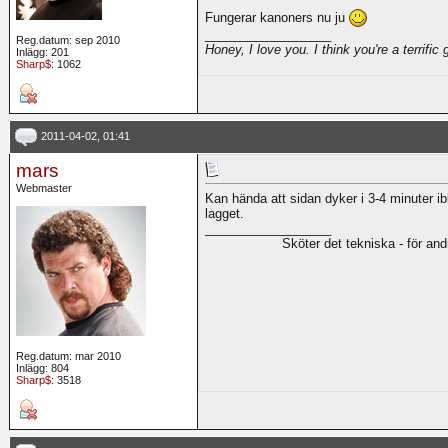
Fungerar kanoners nu ju
__________________
Reg.datum: sep 2010
Honey, I love you. I think you're a terrific
Inlägg: 201
Sharp$
: 1062
2011-04-02, 01:41
mars
Webmaster
Kan hända att sidan dyker i 3-4 minuter i
lagget.
__________________
Sköter det tekniska - för an
Reg.datum: mar 2010
Inlägg: 804
Sharp$
: 3518