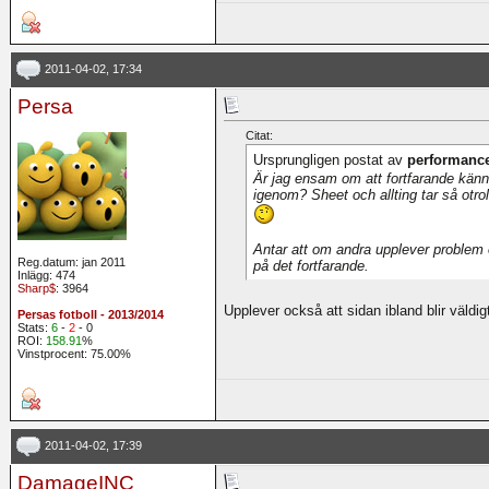
2011-04-02, 17:34
Persa
Citat:
Ursprungligen postat av
performanc
Är jag ensam om att fortfarande känna 
igenom? Sheet och allting tar så otro
Antar att om andra upplever problem 
Reg.datum: jan 2011
på det fortfarande.
Inlägg: 474
Sharp$
: 3964
Upplever också att sidan ibland blir väldi
Persas fotboll - 2013/2014
Stats:
6
-
2
- 0
ROI:
158.91
%
Vinstprocent: 75.00%
2011-04-02, 17:39
DamageINC