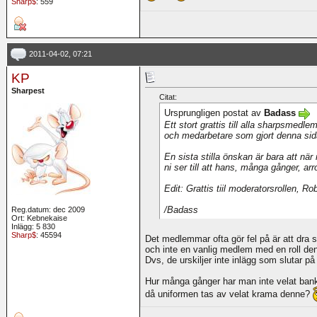
Sharp$
: 559
2011-04-02, 07:21
KP
Sharpest
Citat:
Ursprungligen postat av
Badass
Ett stort grattis till alla sharpsmedle
och medarbetare som gjort denna sida 
En sista stilla önskan är bara att nä
ni ser till att hans, många gånger, arr
Edit: Grattis tiil moderatorsrollen, Ro
/Badass
Reg.datum: dec 2009
Ort: Kebnekaise
Inlägg: 5 830
Sharp$
: 45594
Det medlemmar ofta gör fel på är att dra s
och inte en vanlig medlem med en roll de
Dvs, de urskiljer inte inlägg som slutar p
Hur många gånger har man inte velat banka 
då uniformen tas av velat krama denne?