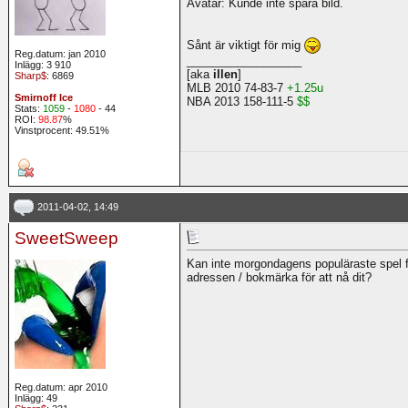
Avatar: Kunde inte spara bild.
Sånt är viktigt för mig
Reg.datum: jan 2010
__________________
Inlägg: 3 910
[aka
illen
]
Sharp$
: 6869
MLB 2010 74-83-7
+1.25u
Smirnoff Ice
NBA 2013 158-111-5
$$
Stats:
1059
-
1080
- 44
ROI:
98.87
%
Vinstprocent: 49.51%
2011-04-02, 14:49
SweetSweep
Kan inte morgondagens populäraste spel fi
adressen / bokmärka för att nå dit?
Reg.datum: apr 2010
Inlägg: 49