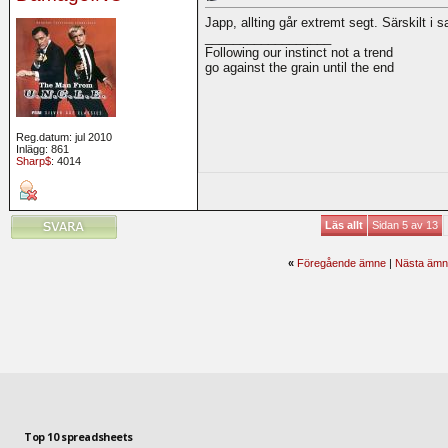
Japp, allting går extremt segt. Särskilt 
__________________
Following our instinct not a trend
go against the grain until the end
Reg.datum: jul 2010
Inlägg: 861
Sharp$
: 4014
Läs allt
Sidan 5 av 13
«
Föregående ämne
|
Nästa ämn
Top 10 spreadsheets