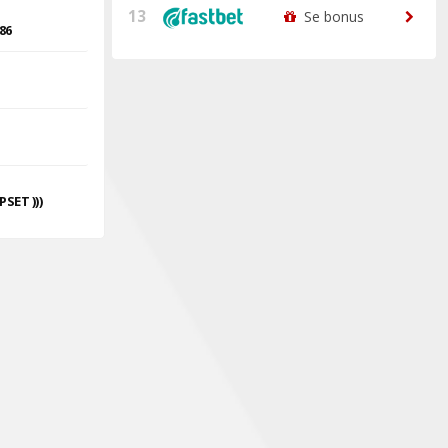
13
Se bonus
86
SET )))