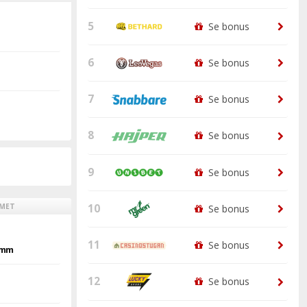
5
Se bonus
6
Se bonus
7
Se bonus
8
Se bonus
9
Se bonus
10
UMET
Se bonus
11
Se bonus
4 mm
12
Se bonus