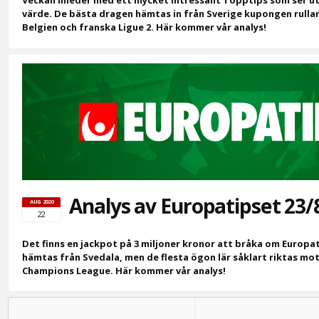
Veckan inleder med ett mycket intressant Topptips som ser ut
värde. De bästa dragen hämtas in från Sverige kupongen rullar 
Belgien och franska Ligue 2. Här kommer vår analys!
Analys av Europatipset 23/
AUG 2020
22
Det finns en jackpot på 3 miljoner kronor att bråka om Europati
hämtas från Svedala, men de flesta ögon lär såklart riktas mot 
Champions League. Här kommer vår analys!