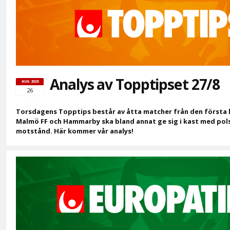
Analys av Topptipset 27/8
AUG 2020
26
Torsdagens Topptips består av åtta matcher från den första k
Malmö FF och Hammarby ska bland annat ge sig i kast med pol
motstånd. Här kommer vår analys!