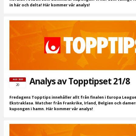
in här och delta! Här kommer vår analys!
Analys av Topptipset 21/8
AUG 2020
20
Fredagens Topptips innehåller allt från finalen i Europa League
Ekstraklasa. Matcher från Frankrike, Irland, Belgien och dam
kupongen i hamn. Här kommer vår analys!