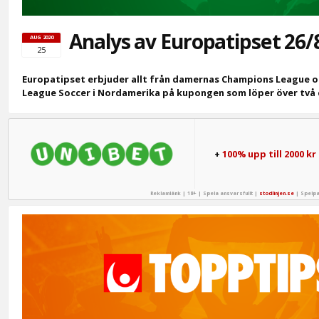
Analys av Europatipset 26/
AUG 2020
25
Europatipset erbjuder allt från damernas Champions League oc
League Soccer i Nordamerika på kupongen som löper över två 
+
100% upp till 2000 kr
Reklamlänk | 18+ | Spela ansvarsfullt |
stodlinjen.se
|
Spelpa