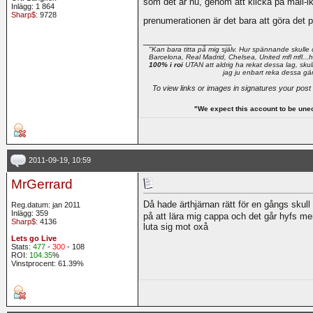
som det är nu, genom att klicka på mail-ik
Inlägg: 1 864
Sharp$
: 9728
prenumerationen är det bara att göra det p
__________________
"Kan bara titta på mig själv. Hur spännande skulle 
Barcelona, Real Madrid, Chelsea, United mfl mfl...he
100% i roi
UTAN att aldrig ha rekat dessa lag, skull
jag ju enbart reka dessa gä
To view links or images in signatures your post
"We expect this account to be une
2011-09-19, 10:59
MrGerrard
Då hade ärthjärnan rätt för en gångs skull
Reg.datum: jan 2011
Inlägg: 359
på att lära mig cappa och det går hyfs men 
Sharp$
: 4136
luta sig mot oxå
Lets go Live
Stats:
477
-
300
- 108
ROI:
104.35
%
Vinstprocent: 61.39%