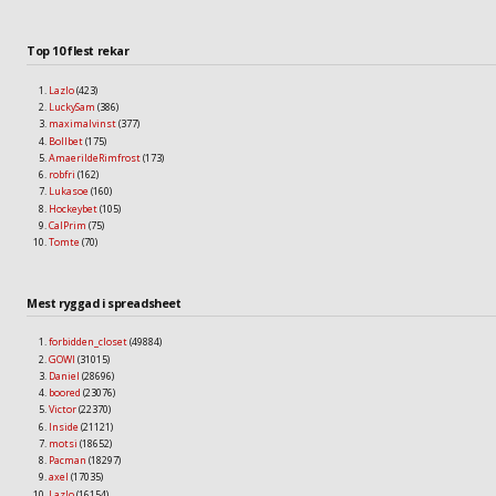
Top 10 flest rekar
Lazlo
(423)
LuckySam
(386)
maximalvinst
(377)
Bollbet
(175)
AmaerildeRimfrost
(173)
robfri
(162)
Lukasoe
(160)
Hockeybet
(105)
CalPrim
(75)
Tomte
(70)
Mest ryggad i spreadsheet
forbidden_closet
(49884)
GOWI
(31015)
Daniel
(28696)
boored
(23076)
Victor
(22370)
Inside
(21121)
motsi
(18652)
Pacman
(18297)
axel
(17035)
Lazlo
(16154)