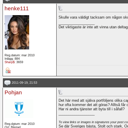
henke111
Skulle vara väldigt tacksam om någon sku
__________________
Det viktigaste är inte att vinna utan deltag
Reg.datum: mar 2010
Inlägg: 884
Sharp$
: 3659
2011-09-19, 21:53
Pohjan
Det här med att själva portföljens olika ca
hur ofta kommer det att göras? Alltså får
Har ni andra tjänster att byta till i såfall?
__________________
To view links or images in signatures your post co
Reg.datum: mar 2010
Se där Sveriges bästa, Stolt och stark, Oc
Ort: Båstad