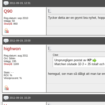
2011-09-19, 12:31
Q90
Tycker detta ær en grymt bra nyhet, hoppa
Reg.datum: sep 2010
Inlägg: 50
Sharp$
: 860
2011-09-19, 15:00
highwon
Citat:
Reg.datum: aug 2011
Ort: Sthlm
Ursprungligen postat av
KP
Inlägg: 195
Matchen slutade 32-3 = 35 totalt oc
Sharp$
: 1169
Stats:
-
-
herregud, ser man så dåligt att man tar en t
ROI:
%
Vinstprocent: %
2011-09-19, 15:29