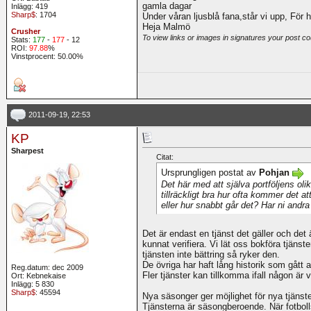
gamla dagar
Inlägg: 419
Sharp$
: 1704
Under våran ljusblå fana,står vi upp, För 
Heja Malmö
Crusher
To view links or images in signatures your post co
Stats:
177
-
177
- 12
ROI:
97.88
%
Vinstprocent: 50.00%
2011-09-19, 22:53
KP
Sharpest
Citat:
Ursprungligen postat av
Pohjan
Det här med att själva portföljens ol
tillräckligt bra hur ofta kommer det 
eller hur snabbt går det? Har ni andra t
Det är endast en tjänst det gäller och det 
kunnat verifiera. Vi lät oss bokföra tjänst
tjänsten inte bättring så ryker den.
De övriga har haft lång historik som gått at
Reg.datum: dec 2009
Fler tjänster kan tillkomma ifall någon är v
Ort: Kebnekaise
Inlägg: 5 830
Sharp$
: 45594
Nya säsonger ger möjlighet för nya tjäns
Tjänsterna är säsongberoende. När fotbolls