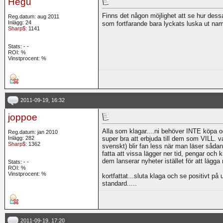
Hegu
Finns det någon möjlighet att se hur dessa
Reg.datum: aug 2011
Inlägg: 24
som fortfarande bara lyckats luska ut nam
Sharp$
: 1141
Stats:
-
-
ROI:
%
Vinstprocent: %
2011-09-19, 16:32
joppoe
Alla som klagar....ni behöver INTE köpa oc
Reg.datum: jan 2010
Inlägg: 282
super bra att erbjuda till dem som VILL. v
Sharp$
: 1362
svenskt) blir fan less när man läser sådan
fatta att vissa lägger ner tid, pengar och 
dem lanserar nyheter istället för att lägga 
Stats:
-
-
ROI:
%
Vinstprocent: %
kortfattat...sluta klaga och se positivt p
standard.....
2011-09-19, 17:20