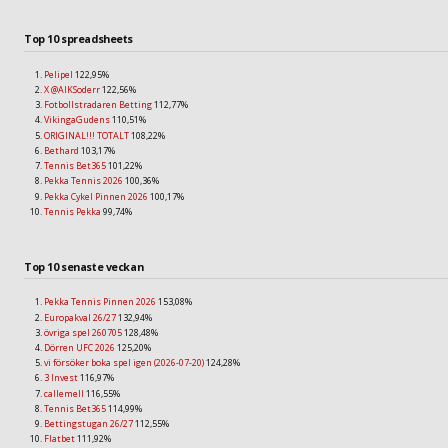
Top 10 spreadsheets
Pelipel
122,95%
X @AIKSoderr
122,56%
Fotbollstradaren Betting
112,77%
VikingaGudens
110,51%
ORIGINAL!!! TOTALT
108,22%
Bethard
103,17%
Tennis Bet365
101,22%
Pekka Tennis 2026
100,36%
Pekka Cykel Pinnen 2026
100,17%
Tennis Pekka
99,74%
Top 10 senaste veckan
Pekka Tennis Pinnen 2026
153,08%
Europakval 26/27
132,94%
övriga spel 260705
128,48%
Dörren UFC 2026
125,20%
vi försöker boka spel igen (2026-07-20)
124,28%
3 Invest
116,97%
callemell
116,55%
Tennis Bet365
114,99%
Bettingstugan 26/27
112,55%
Flatbet
111,92%