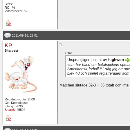
Stats:
-
-
ROI:
%
Vinstprocent: %
2011-09-18, 22:01
KP
Sharpest
Citat:
Ursprungligen postat av
highwon
vem har hand om betalspelens spre
Amerikansk fotboll #1 såg jag ett spe
blev 40 och spelet registrerades som 
Matchen slutade 32-3 = 35 totalt och int
Reg.datum: dec 2009
Ort: Kebnekaise
Inlägg: 5 830
Sharp$
: 45594