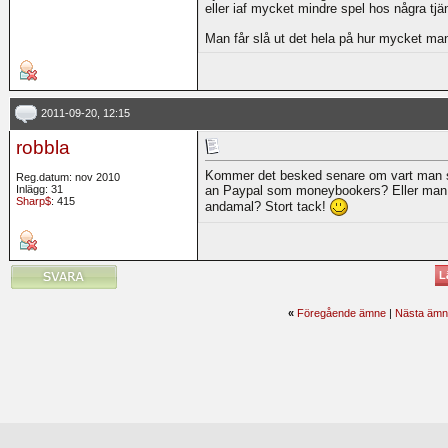
eller iaf mycket mindre spel hos några tjäns
Man får slå ut det hela på hur mycket man
2011-09-20, 12:15
robbla
Kommer det besked senare om vart man sk
Reg.datum: nov 2010
Inlägg: 31
an Paypal som moneybookers? Eller man bl
Sharp$
: 415
andamal? Stort tack!
L
«
Föregående ämne
|
Nästa ämn