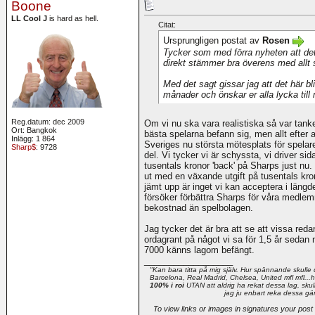
Boone
LL Cool J
is hard as hell.
Citat:
Ursprungligen postat av
Rosen
Tycker som med förra nyheten att det 
direkt stämmer bra överens med allt 
Med det sagt gissar jag att det här bli
månader och önskar er alla lycka till
Reg.datum: dec 2009
Om vi nu ska vara realistiska så var tank
Ort: Bangkok
bästa spelarna befann sig, men allt efter att
Inlägg: 1 864
Sveriges nu största mötesplats för spelare
Sharp$
: 9728
del. Vi tycker vi är schyssta, vi driver si
tusentals kronor 'back' på Sharps just nu.
ut med en växande utgift på tusentals kr
jämt upp är inget vi kan acceptera i längden
försöker förbättra Sharps för våra medle
bekostnad än spelbolagen.
Jag tycker det är bra att se att vissa reda
ordagrant på något vi sa för 1,5 år seda
7000 känns lagom befängt.
__________________
"Kan bara titta på mig själv. Hur spännande skulle 
Barcelona, Real Madrid, Chelsea, United mfl mfl...he
100% i roi
UTAN att aldrig ha rekat dessa lag, skull
jag ju enbart reka dessa gä
To view links or images in signatures your post