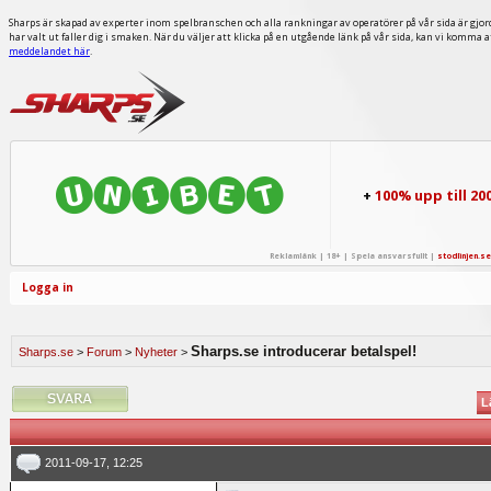
Sharps är skapad av experter inom spelbranschen och alla rankningar av operatörer på vår sida är gjor
har valt ut faller dig i smaken. När du väljer att klicka på en utgående länk på vår sida, kan vi komma 
meddelandet här
.
+
100% upp till 20
Reklamlänk | 18+ | Spela ansvarsfullt |
stodlinjen.se
Logga in
Sharps.se introducerar betalspel!
Sharps.se
>
Forum
>
Nyheter
>
L
2011-09-17, 12:25