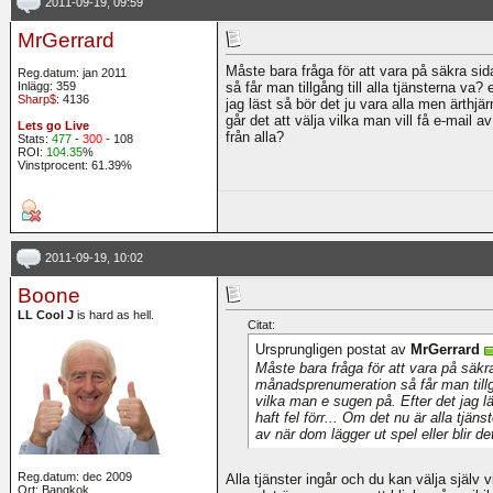
2011-09-19, 09:59
MrGerrard
Måste bara fråga för att vara på säkra 
Reg.datum: jan 2011
Inlägg: 359
så får man tillgång till alla tjänsterna va?
Sharp$
: 4136
jag läst så bör det ju vara alla men ärthjär
går det att välja vilka man vill få e-mail a
Lets go Live
från alla?
Stats:
477
-
300
- 108
ROI:
104.35
%
Vinstprocent: 61.39%
2011-09-19, 10:02
Boone
LL Cool J
is hard as hell.
Citat:
Ursprungligen postat av
MrGerrard
Måste bara fråga för att vara på sä
månadsprenumeration så får man tillgån
vilka man e sugen på. Efter det jag lä
haft fel förr... Om det nu är alla tjäns
av när dom lägger ut spel eller blir de
Reg.datum: dec 2009
Alla tjänster ingår och du kan välja själv v
Ort: Bangkok