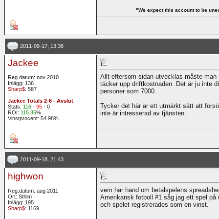
"We expect this account to be une
2011-09-17, 13:36
Jackee
Allt eftersom sidan utvecklas måste man sj
Reg.datum: nov 2010
Inlägg: 136
täcker upp driftkostnaden. Det är ju inte 
Sharp$
: 587
personer som 7000.
Jackee Totals 2-6 - Avslut
Tycker det här är ett utmärkt sätt att förs
Stats:
116
-
95
- 0
ROI:
115.35
%
inte är intresserad av tjänsten.
Vinstprocent: 54.98%
2011-09-18, 21:43
highwon
vem har hand om betalspelens spreadshe
Reg.datum: aug 2011
Ort: Sthlm
Amerikansk fotboll #1 såg jag ett spel på 
Inlägg: 195
och spelet registrerades som en vinst.
Sharp$
: 1169