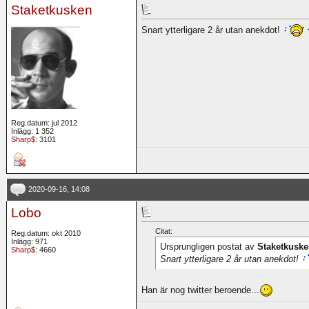
Staketkusken
Snart ytterligare 2 år utan anekdot!
Reg.datum: jul 2012
Inlägg: 1 352
Sharp$
: 3101
2020-09-16, 14:08
Lobo
Citat:
Reg.datum: okt 2010
Inlägg: 971
Ursprungligen postat av
Staketkusk
Sharp$
: 4660
Snart ytterligare 2 år utan anekdot!
Han är nog twitter beroende...