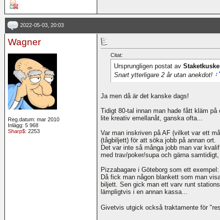
2022-05-03, 20:03
Wagner
Citat:
Ursprungligen postat av
Staketkusk
Snart ytterligare 2 år utan anekdot!
Ja men då är det kanske dags!
Tidigt 80-tal innan man hade fått kläm på
lite kreativ emellanåt, ganska ofta...
Reg.datum: mar 2010
Inlägg: 5 968
Sharp$
: 2253
Var man inskriven på AF (vilket var ett m
(tågbiljett) för att söka jobb på annan ort.
Det var inte så många jobb man var kvalifi
med trav/poker/supa och gärna samtidigt, 
Pizzabagare i Göteborg som ett exempel:
Då fick man någon blankett som man visa
biljett. Sen gick man ett varv runt stations
lämpligtvis i en annan kassa...
Givetvis utgick också traktamente för "re