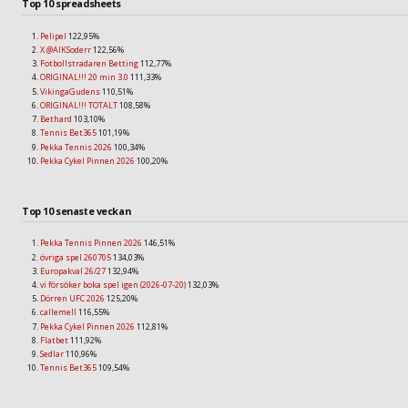
Top 10 spreadsheets
Pelipel
122,95%
X @AIKSoderr
122,56%
Fotbollstradaren Betting
112,77%
ORIGINAL!!! 20 min 3.0
111,33%
VikingaGudens
110,51%
ORIGINAL!!! TOTALT
108,58%
Bethard
103,10%
Tennis Bet365
101,19%
Pekka Tennis 2026
100,34%
Pekka Cykel Pinnen 2026
100,20%
Top 10 senaste veckan
Pekka Tennis Pinnen 2026
146,51%
övriga spel 260705
134,03%
Europakval 26/27
132,94%
vi försöker boka spel igen (2026-07-20)
132,03%
Dörren UFC 2026
125,20%
callemell
116,55%
Pekka Cykel Pinnen 2026
112,81%
Flatbet
111,92%
Sedlar
110,96%
Tennis Bet365
109,54%