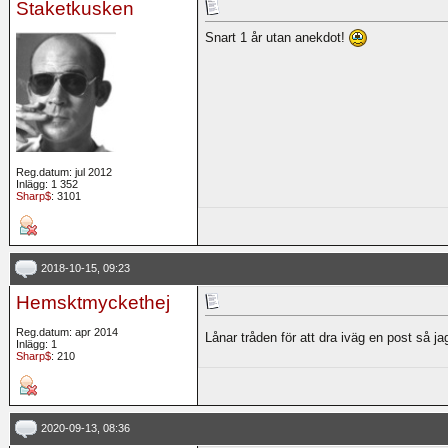
Staketkusken
Snart 1 år utan anekdot!
Reg.datum: jul 2012
Inlägg: 1 352
Sharp$
: 3101
2018-10-15, 09:23
Hemsktmyckethej
Reg.datum: apr 2014
Lånar tråden för att dra iväg en post så j
Inlägg: 1
Sharp$
: 210
2020-09-13, 08:36