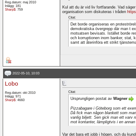
Reg.datum: maj 2010
Inlägg: 181
Kul att du är vid liv fortfarande. Vad säg
Sharp$
: 759
organisation som diskuteras i tråden
http
Citat:
Det borde organiseras en proteströrel
demokratiska övergrepp där man t ex a
motsatsen bevisats. Istället borde r
och korruptionen inom banker, stat, 
samt att återinföra ett strikt tjänste
2022-05-10, 10:03
Lobo
Citat:
Reg.datum: okt 2010
Inlägg: 971
Ursprungligen postat av
Wagner
Sharp$
: 4660
Pizzabagare i Göteborg som ett exe
Då fick man någon blankett som man 
vanlig biljett. Sen gick man ett varv r
mot kontanter, lämpligtvis i en annan
Var det bara ett jobb i högen, och du kund