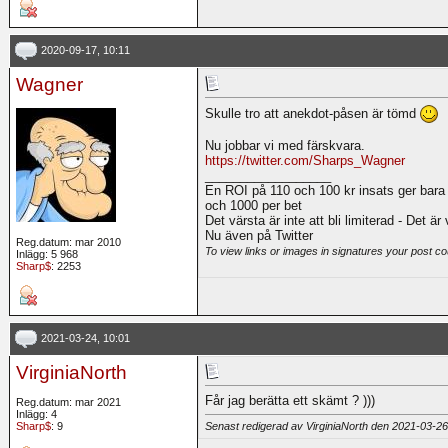
2020-09-17, 10:11
Wagner
Skulle tro att anekdot-påsen är tömd
Nu jobbar vi med färskvara.
https://twitter.com/Sharps_Wagner
__________________
En ROI på 110 och 100 kr insats ger bara
och 1000 per bet
Det värsta är inte att bli limiterad - Det är
Nu även på Twitter
Reg.datum: mar 2010
To view links or images in signatures your post co
Inlägg: 5 968
Sharp$
: 2253
2021-03-24, 10:01
VirginiaNorth
Får jag berätta ett skämt ? )))
Reg.datum: mar 2021
Inlägg: 4
Sharp$
: 9
Senast redigerad av VirginiaNorth den 2021-03-2