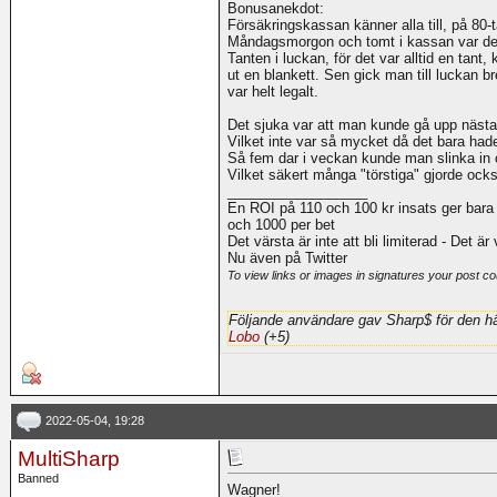
Bonusanekdot:
Försäkringskassan känner alla till, på 80-t
Måndagsmorgon och tomt i kassan var det 
Tanten i luckan, för det var alltid en tan
ut en blankett. Sen gick man till luckan br
var helt legalt.
Det sjuka var att man kunde gå upp näst
Vilket inte var så mycket då det bara had
Så fem dar i veckan kunde man slinka in o
Vilket säkert många "törstiga" gjorde ock
__________________
En ROI på 110 och 100 kr insats ger bara
och 1000 per bet
Det värsta är inte att bli limiterad - Det är
Nu även på Twitter
To view links or images in signatures your post co
Följande användare gav Sharp$ för den hä
Lobo
(+5)
2022-05-04, 19:28
MultiSharp
Banned
Wagner!