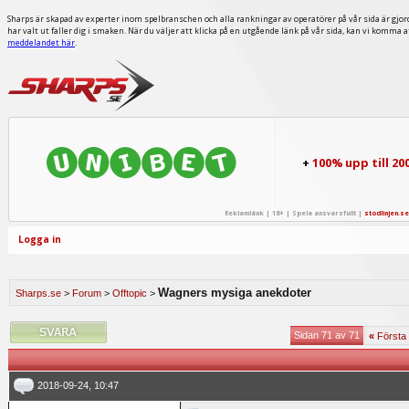
Sharps är skapad av experter inom spelbranschen och alla rankningar av operatörer på vår sida är gjor
har valt ut faller dig i smaken. När du väljer att klicka på en utgående länk på vår sida, kan vi komma 
meddelandet här
.
+
100% upp till 20
Reklamlänk | 18+ | Spela ansvarsfullt |
stodlinjen.se
Logga in
Wagners mysiga anekdoter
Sharps.se
>
Forum
>
Offtopic
>
Sidan 71 av 71
«
Första
2018-09-24, 10:47