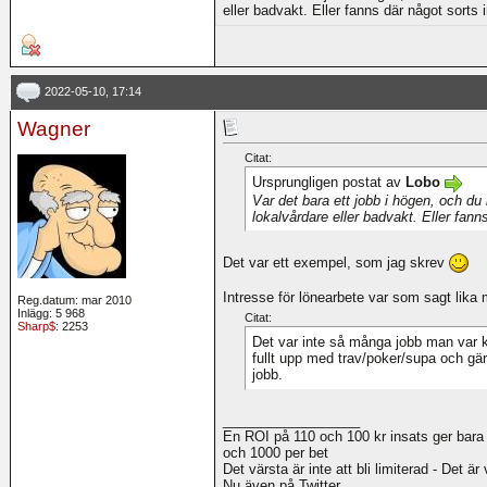
eller badvakt. Eller fanns där något sorts 
2022-05-10, 17:14
Wagner
Citat:
Ursprungligen postat av
Lobo
Var det bara ett jobb i högen, och du
lokalvårdare eller badvakt. Eller fann
Det var ett exempel, som jag skrev
Intresse för lönearbete var som sagt lika 
Reg.datum: mar 2010
Inlägg: 5 968
Citat:
Sharp$
: 2253
Det var inte så många jobb man var k
fullt upp med trav/poker/supa och gär
jobb.
__________________
En ROI på 110 och 100 kr insats ger bara
och 1000 per bet
Det värsta är inte att bli limiterad - Det är
Nu även på Twitter