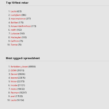
Top 10 flest rekar
Lazlo
(423)
LuckySam
(386)
maximalvinst
(377)
Bollbet
(175)
AmaerildeRimfrost
(173)
robfri
(162)
Lukasoe
(160)
Hockeybet
(105)
CalPrim
(75)
Tomte
(70)
Mest ryggad i spreadsheet
forbidden_closet
(49884)
GOWI
(31015)
Daniel
(28696)
boored
(23076)
Victor
(22373)
Inside
(21121)
motsi
(18652)
Pacman
(18297)
axel
(17035)
Lazlo
(16154)