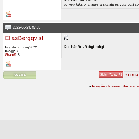
To view links or images in signatures your post co
2022-06-23, 07:35
EliasBergqvist
Det här är väldigt roligt.
Reg.datum: maj 2022
Inlägg: 3
Sharp$
: 8
Sidan 71 av 71
«
Första
«
Föregående ämne
|
Nästa ämn