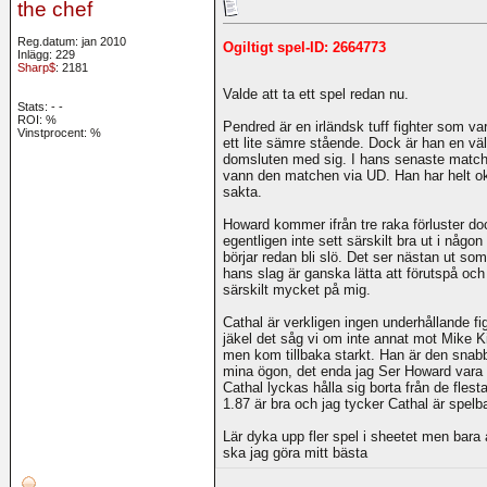
the chef
Reg.datum: jan 2010
Ogiltigt spel-ID: 2664773
Inlägg: 229
Sharp$
: 2181
Valde att ta ett spel redan nu.
Stats:
-
-
ROI:
%
Pendred är en irländsk tuff fighter som va
Vinstprocent: %
ett lite sämre stående. Dock är han en väl
domsluten med sig. I hans senaste matc
vann den matchen via UD. Han har helt 
sakta.
Howard kommer ifrån tre raka förluster do
egentligen inte sett särskilt bra ut i nå
börjar redan bli slö. Det ser nästan ut so
hans slag är ganska lätta att förutspå oc
särskilt mycket på mig.
Cathal är verkligen ingen underhållande fi
jäkel det såg vi om inte annat mot Mike King
men kom tillbaka starkt. Han är den snabb
mina ögon, det enda jag Ser Howard vara bä
Cathal lyckas hålla sig borta från de flest
1.87 är bra och jag tycker Cathal är spelbar
Lär dyka upp fler spel i sheetet men bara a
ska jag göra mitt bästa