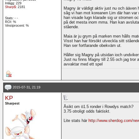
Inlägg: 229
Sharp$
: 2181
Magny är väldigt aktiv just nu och ääven
såg vi han mot koreanen Lim där han var m
han visade lugn klarade sig ur stromen o
Stats:
-
-
ROI:
%
på det mesta inom mma. Han kan avsluta e
Vinstprocent: %
stående.
Maia är ju grym på marken men hålls match
Visst han har försökt utveckla sitt stående
Han ser fortfarande obekväm ut.
Håller sig Magny på utsidan ioch undviker
Just nu finns Magny till 2.55 och jag tror a
avvaktar med ett spel
2015-07-31, 21:19
KP
Sharpest
Åsikt om ö1.5 ronder i Rowdys match?
3.75 otroligt odds faktiskt.
Lite stats här
http://www.sherdog.com/news