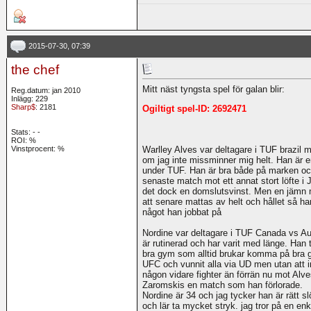
2015-07-30, 07:39
the chef
Mitt näst tyngsta spel för galan blir:
Reg.datum: jan 2010
Inlägg: 229
Sharp$
: 2181
Ogiltigt spel-ID: 2692471
Stats:
-
-
ROI:
%
Warlley Alves var deltagare i TUF brazi
Vinstprocent: %
om jag inte missminner mig helt. Han är 
under TUF. Han är bra både på marken o
senaste match mot ett annat stort löfte i 
det dock en domslutsvinst. Men en jämn m
att senare mattas av helt och hållet så ha
något han jobbat på
Nordine var deltagare i TUF Canada vs Au
är rutinerad och har varit med länge. Han
bra gym som alltid brukar komma på bra g
UFC och vunnit alla via UD men utan att i
någon vidare fighter än förrän nu mot Alve
Zaromskis en match som han förlorade.
Nordine är 34 och jag tycker han är rätt s
och lär ta mycket stryk. jag tror på en en