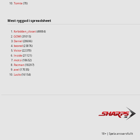
Tomte
(70)
Mest ryggad i spreadsheet
forbidden_closet
(49884)
GOWI
(31015)
Daniel
(28696)
boored
(23076)
Victor
(22370)
Inside
(21121)
motsi
(18652)
Pacman
(18297)
axel
(17035)
Lazlo
(16154)
18+ | Spela ansvarsfullt