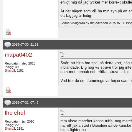
enligt mig då jag tycker mer korrekt skulle
Är det någon som vill ha min syn på en ann
ett tag jag är ledig
Senast redigerad av the chef den 2015-07-30 kl
2015-07-30, 21:51
mapa0402
Svårt att hitta bra spel på detta kort, så
Reg.datum: dec 2013
Inlägg: 40
inblandade. Big nog vs struve tror jag inte 
Sharp$
: 1182
som mot schaub och träffar struve tidigt.
Vad tror du om cummings vs feijao samt
2015-07-31, 07:49
the chef
mm vissa matcher känns tuffa, nog matcher
Reg.datum: jan 2010
Inlägg: 229
har ett jäkla stöd i Brasilien så de kanske 
Sharp$
: 2181
sista fighter nu.