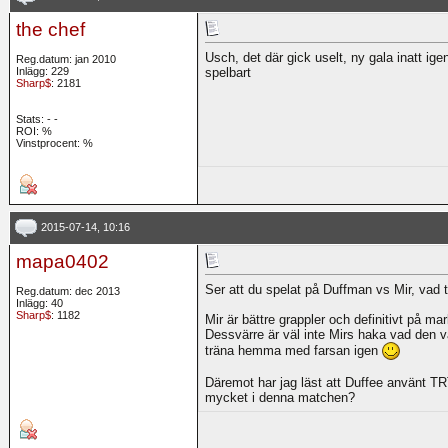
the chef
Usch, det där gick uselt, ny gala inatt ig
Reg.datum: jan 2010
Inlägg: 229
spelbart
Sharp$
: 2181
Stats:
-
-
ROI:
%
Vinstprocent: %
2015-07-14, 10:16
mapa0402
Ser att du spelat på Duffman vs Mir, va
Reg.datum: dec 2013
Inlägg: 40
Sharp$
: 1182
Mir är bättre grappler och definitivt på ma
Dessvärre är väl inte Mirs haka vad den va
träna hemma med farsan igen
Däremot har jag läst att Duffee använt TR
mycket i denna matchen?