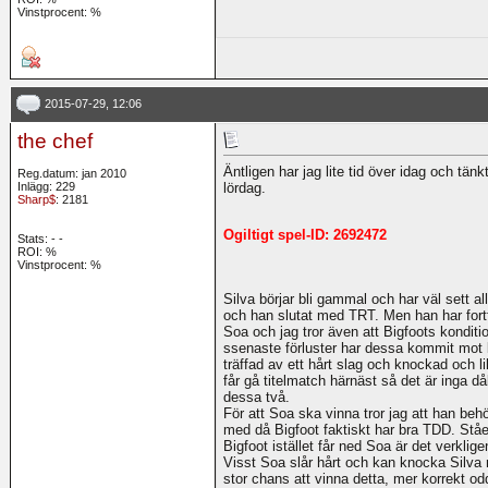
Vinstprocent: %
2015-07-29, 12:06
the chef
Äntligen har jag lite tid över idag och tänk
Reg.datum: jan 2010
Inlägg: 229
lördag.
Sharp$
: 2181
Ogiltigt spel-ID: 2692472
Stats:
-
-
ROI:
%
Vinstprocent: %
Silva börjar bli gammal och har väl sett 
och han slutat med TRT. Men han har fortf
Soa och jag tror även att Bigfoots konditi
ssenaste förluster har dessa kommit mot 
träffad av ett hårt slag och knockad och 
får gå titelmatch härnäst så det är inga d
dessa två.
För att Soa ska vinna tror jag att han beh
med då Bigfoot faktiskt har bra TDD. Ståe
Bigfoot istället får ned Soa är det verklig
Visst Soa slår hårt och kan knocka Silva 
stor chans att vinna detta, mer korrekt odd