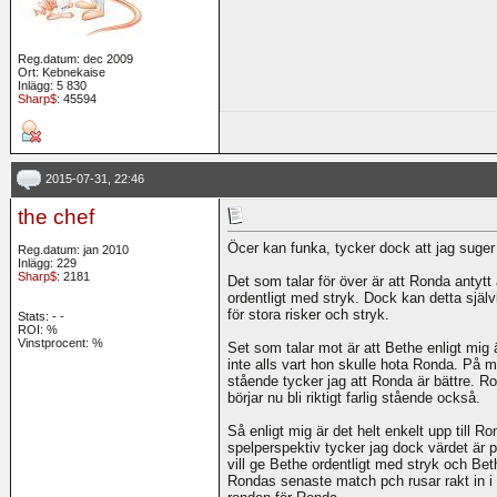
Reg.datum: dec 2009
Ort: Kebnekaise
Inlägg: 5 830
Sharp$
: 45594
2015-07-31, 22:46
the chef
Öcer kan funka, tycker dock att jag suger
Reg.datum: jan 2010
Inlägg: 229
Sharp$
: 2181
Det som talar för över är att Ronda antytt 
ordentligt med stryk. Dock kan detta själv
för stora risker och stryk.
Stats:
-
-
ROI:
%
Vinstprocent: %
Set som talar mot är att Bethe enligt mig 
inte alls vart hon skulle hota Ronda. På 
stående tycker jag att Ronda är bättre. R
börjar nu bli riktigt farlig stående också.
Så enligt mig är det helt enkelt upp till Ron
spelperspektiv tycker jag dock värdet är p
vill ge Bethe ordentligt med stryk och B
Rondas senaste match pch rusar rakt in i c