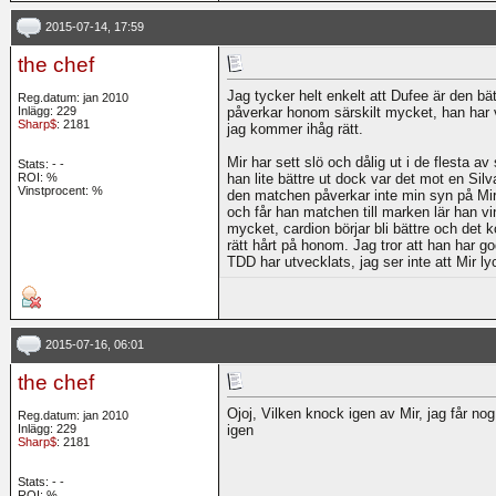
2015-07-14, 17:59
the chef
Jag tycker helt enkelt att Dufee är den bät
Reg.datum: jan 2010
Inlägg: 229
påverkar honom särskilt mycket, han har 
Sharp$
: 2181
jag kommer ihåg rätt.
Mir har sett slö och dålig ut i de flesta 
Stats:
-
-
ROI:
%
han lite bättre ut dock var det mot en Si
Vinstprocent: %
den matchen påverkar inte min syn på Mir
och får han matchen till marken lär han v
mycket, cardion börjar bli bättre och det 
rätt hårt på honom. Jag tror att han har
TDD har utvecklats, jag ser inte att Mir l
2015-07-16, 06:01
the chef
Ojoj, Vilken knock igen av Mir, jag får nog
Reg.datum: jan 2010
Inlägg: 229
igen
Sharp$
: 2181
Stats:
-
-
ROI:
%