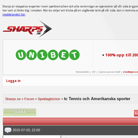
Sharps är skapad av experter inom spelbranschen och alla rankningar av operatörer på vår sida är gjor
har valt ut faller dig i smaken. När du väljer att klicka på en utgående länk på vår sida, kan vi komma 
meddelandet här
.
+
100% upp till 20
Reklamlänk | 18+ | Spela ansvarsfullt |
stodlinjen.se
Logga in
tc Tennis och Amerikanska sporter
Sharps.se
>
Forum
>
Speldagböcker
>
L
2015-07-03, 22:00