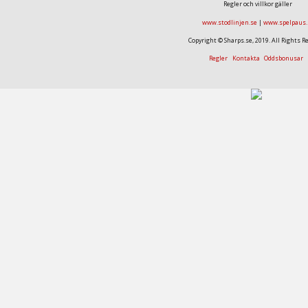
Regler och villkor gäller
www.stodlinjen.se
|
www.spelpaus.
Copyright © Sharps.se, 2019. All Rights R
Regler
Kontakta
Oddsbonusar