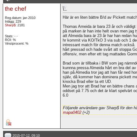
the chef
Här är en liten bättre B/d av Pickett mat
Reg.datum: jan 2010
Inlägg: 229
Sharp$
: 2181
Thomas Ameida är bara 23 år och väldigt l
på marken är han inte helt ovan men jag t
att Almeida bara är 23 år har han redan hu
Stats:
-
-
ROI:
%
hr kommit via KO/TkO 3 via sub och 1 d
Vinstprocent: %
intressant match för denna match också. 
hårt pressad och hade svårt att stoppa Go
offensiv, men efter ett tag mattades Gor
Brad som är tillbaka i BW som jag nämnde
kunnna pressa Almeida hårt en bra del av 
han på Almedia tror jag att han får ned h
själv, då kommer han dominera pickett me
knocka Brad eller ta ett UD.
Men jag tror att Brad har en bättre chans 
oddset på 7.75 och det är klart spelvärt o
6.0
Följande användare gav Sharp$ för den hä
mapa0402
(+2)
2015-07-12, 09:10