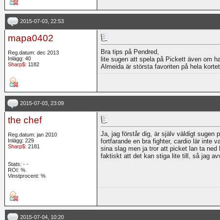
2015-07-03, 22:53
mapa0402
Bra tips på Pendred,
Reg.datum: dec 2013
Inlägg: 40
lite sugen att spela på Pickett även om han
Sharp$
: 1182
Almeida är största favoriten på hela kortet
2015-07-03, 23:09
the chef
Ja, jag förstår dig, är själv väldigt sugen 
Reg.datum: jan 2010
Inlägg: 229
fortfarande en bra fighter, cardio lär inte 
Sharp$
: 2181
sina slag men ja tror att picket lan ta ned 
faktiskt att det kan stiga lite till, så jag a
Stats:
-
-
ROI:
%
Vinstprocent: %
2015-07-04, 10:20