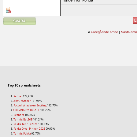
ronden för Ronda
L
«
Föregående ämne
|
Nästa ämn
Top 10 spreadsheets
Pelipel
122,95%
X @AIKSoderr
121,98%
Fotbollstradaren Betting
112,77%
ORIGINAL!!! TOTALT
108,22%
Bethard
102,86%
Tennis Bet365
101,24%
Pekka Tennis 2026
100,33%
Pekka Cykel Pinnen 2026
99,99%
Tennis Pekka
99,77%