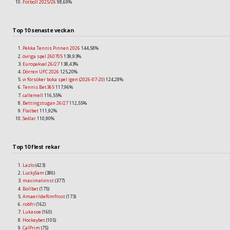
Fotboll 2025/26
98,69%
Top 10 senaste veckan
Pekka Tennis Pinnen 2026
144,58%
övriga spel 260705
139,93%
Europakval 26/27
138,43%
Dörren UFC 2026
125,20%
vi försöker boka spel igen (2026-07-20)
124,28%
Tennis Bet365
117,96%
callemell
116,55%
Bettingstugan 26/27
112,55%
Flatbet
111,92%
Sedlar
110,90%
Top 10 flest rekar
Lazlo
(423)
LuckySam
(386)
maximalvinst
(377)
Bollbet
(175)
AmaerildeRimfrost
(173)
robfri
(162)
Lukasoe
(160)
Hockeybet
(105)
CalPrim
(75)