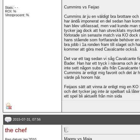
Cummins vs Feijao
Stats:
-
-
ROI:
%
Vinstprocent: %
Cummins är ju en väldigt bra brottare och
har ändå imponerat en del sedan han kom 
han blev utklassad, men vad kunde man si
tycker jag dock att han utvecklats mycket
förlorade sin senaste match via KO dock 
hans stående som fortfarande behöver en d
bra jobb i 1a ronden fram till slaget och h
kommer att göra med Cavalcante också.
Det var ett tag sedan vi såg Cavalcante f
Bader. Han har ett tryck i nävarna och är 
inte sett någon subs alls från Cavalcante
Cummins är enligt mig favorit och det är h
värde på honom här.
Feijaos sätt att vinna är enligt mig en KO 
och det tycker jag inte är spelbart så låt
ett spel bli aktuellt från min sida
2015-07-31, 07:56
the chef
Magny vs Maia
Reg.datum: jan 2010