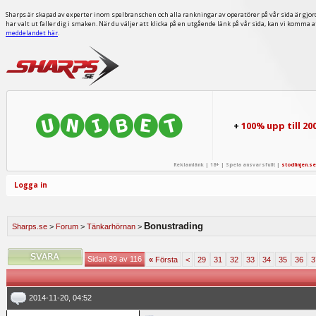
Sharps är skapad av experter inom spelbranschen och alla rankningar av operatörer på vår sida är gjor
har valt ut faller dig i smaken. När du väljer att klicka på en utgående länk på vår sida, kan vi komma 
meddelandet här
.
+
100% upp till 20
Reklamlänk | 18+ | Spela ansvarsfullt |
stodlinjen.se
Logga in
Bonustrading
Sharps.se
>
Forum
>
Tänkarhörnan
>
Sidan 39 av 116
«
Första
<
29
31
32
33
34
35
36
3
2014-11-20, 04:52