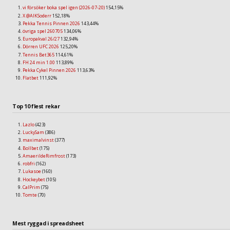
vi försöker boka spel igen (2026-07-20)
154,15%
X @AIKSoderr
152,18%
Pekka Tennis Pinnen 2026
143,44%
övriga spel 260705
134,06%
Europakval 26/27
132,94%
Dörren UFC 2026
125,20%
Tennis Bet365
114,61%
FH 24 min 1.00
113,89%
Pekka Cykel Pinnen 2026
113,63%
Flatbet
111,92%
Top 10 flest rekar
Lazlo
(423)
LuckySam
(386)
maximalvinst
(377)
Bollbet
(175)
AmaerildeRimfrost
(173)
robfri
(162)
Lukasoe
(160)
Hockeybet
(105)
CalPrim
(75)
Tomte
(70)
Mest ryggad i spreadsheet