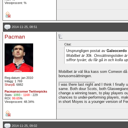
Vinstprocent: %
2014-11-25, 08:51
Pacman
Citat:
Ursprungligen postat av
Galeocerdo 
Mobilbet är 30k. Omsättningstiden är
siffror tyvärr, du får gå in och kolla u
Mobilbet är väl lika kass som Comeon då 
bonusomsättningen.
Reg.datum: jan 2010
__________________
Inlägg: 1 769
I was there last night and I think I final
Sharp$
: 6882
same. Both dour Scots, both Glaswegians, 
Pacmanscorner Twitterpicks
change a winning team, to play players out
Stats:
1093
-
1168
- 229
chances to under-performing players, make
ROI:
99.65
%
in short Moyes is a younger version of Fer
Vinstprocent: 48.34%
2014-11-25, 09:02