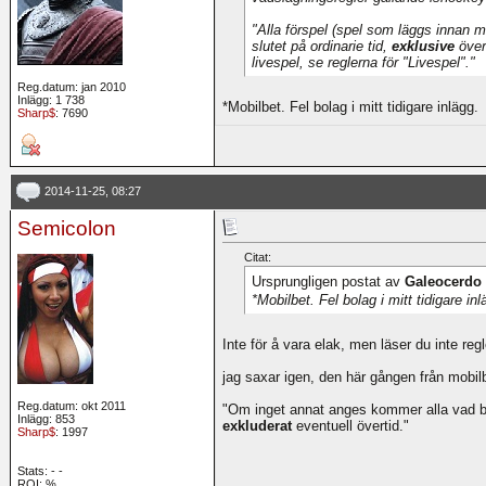
"Alla förspel (spel som läggs innan m
slutet på ordinarie tid,
exklusive
över
livespel, se reglerna för "Livespel"."
Reg.datum: jan 2010
Inlägg: 1 738
*Mobilbet. Fel bolag i mitt tidigare inlägg.
Sharp$
: 7690
2014-11-25, 08:27
Semicolon
Citat:
Ursprungligen postat av
Galeocerdo 
*Mobilbet. Fel bolag i mitt tidigare inl
Inte för å vara elak, men läser du inte reg
jag saxar igen, den här gången från mobil
Reg.datum: okt 2011
"Om inget annat anges kommer alla vad bas
Inlägg: 853
exkluderat
eventuell övertid."
Sharp$
: 1997
Stats:
-
-
ROI:
%