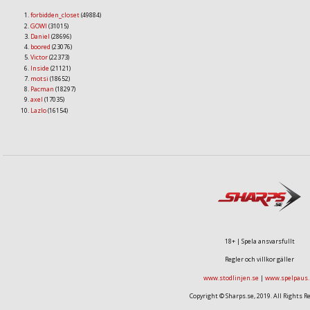
forbidden_closet
(49884)
GOWI
(31015)
Daniel
(28696)
boored
(23076)
Victor
(22373)
Inside
(21121)
motsi
(18652)
Pacman
(18297)
axel
(17035)
Lazlo
(16154)
18+ | Spela ansvarsfullt
Regler och villkor gäller
www.stodlinjen.se
|
www.spelpaus.
Copyright © Sharps.se, 2019. All Rights R