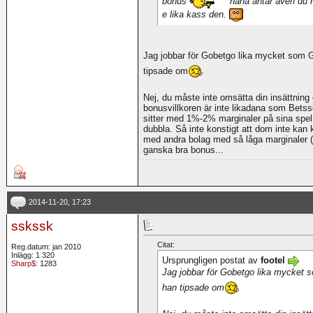
bonus
haha antar även du 
e lika kass den.
Jag jobbar för Gobetgo lika mycket som G
tipsade om
Nej, du måste inte omsätta din insättning
bonusvillkoren är inte likadana som Betss
sitter med 1%-2% marginaler på sina spe
dubbla. Så inte konstigt att dom inte kan
med andra bolag med så låga marginaler (
ganska bra bonus...
2014-11-20, 17:23
sskssk
Citat:
Reg.datum: jan 2010
Inlägg: 1 320
Ursprungligen postat av
footel
Sharp$
: 1283
Jag jobbar för Gobetgo lika mycket s
han tipsade om