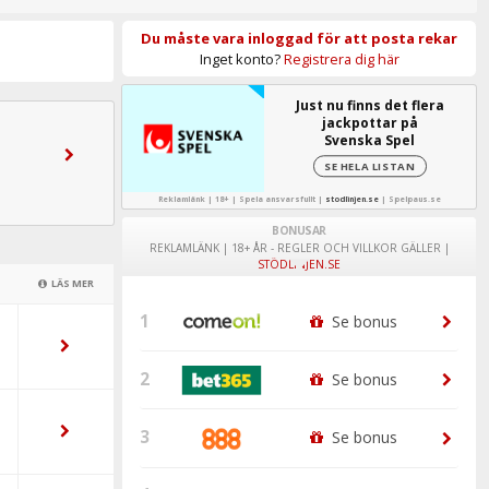
Du måste vara inloggad för att posta rekar
Inget konto?
Registrera dig här
Just nu finns det flera
jackpottar på
Svenska Spel
SE HELA LISTAN
Reklamlänk | 18+ | Spela ansvarsfullt |
stodlinjen.se
|
Spelpaus.se
BONUSAR
REKLAMLÄNK | 18+ ÅR - REGLER OCH VILLKOR GÄLLER |
STÖDLINJEN.SE
LÄS MER
1
Se bonus
2
Se bonus
3
Se bonus