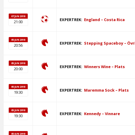
07 JUN 2018
EXPERTREK:
England – Costa Rica
21:00
05 JUN 2018
EXPERTREK:
Stepping Spaceboy – Övr
20:56
05 JUN 2018
EXPERTREK:
Winners Wine – Plats
20:00
05 JUN 2018
EXPERTREK:
Maremma Sock – Plats
19:30
05 JUN 2018
EXPERTREK:
Kennedy – Vinnare
19:30
05 JUN 2018