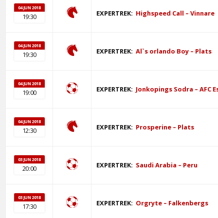
04 JUN 2018
EXPERTREK:
Highspeed Call – Vinnare
19:30
04 JUN 2018
EXPERTREK:
Al`s orlando Boy – Plats
19:30
04 JUN 2018
EXPERTREK:
Jonkopings Sodra – AFC E
19:00
04 JUN 2018
EXPERTREK:
Prosperine – Plats
12:30
03 JUN 2018
EXPERTREK:
Saudi Arabia – Peru
20:00
03 JUN 2018
EXPERTREK:
Orgryte – Falkenbergs
17:30