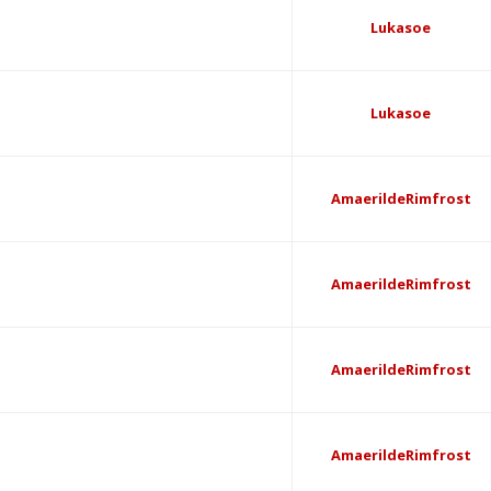
Lukasoe
Lukasoe
AmaerildeRimfrost
AmaerildeRimfrost
AmaerildeRimfrost
AmaerildeRimfrost