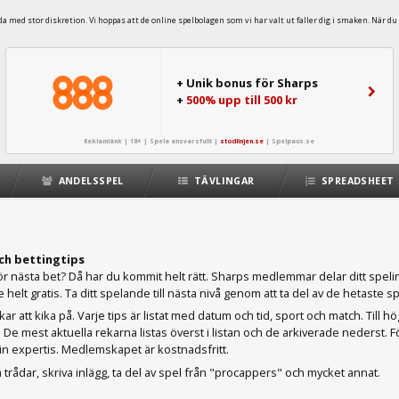
 med stor diskretion. Vi hoppas att de online spelbolagen som vi har valt ut faller dig i smaken. När du 
+ Unik bonus för Sharps
+
500% upp till 500 kr
Reklamlänk | 18+ | Spela ansvarsfullt |
stodlinjen.se
|
Spelpaus.se
ANDELSSPEL
TÄVLINGAR
SPREADSHEET
ch bettingtips
inför nästa bet? Då har du kommit helt rätt. Sharps medlemmar delar ditt spel
helt gratis. Ta ditt spelande till nästa nivå genom att ta del av de hetaste 
ekar att kika på. Varje tips är listat med datum och tid, sport och match. Til
. De mest aktuella rekarna listas överst i listan och de arkiverade nederst.
in expertis. Medlemskapet är kostnadsfritt.
trådar, skriva inlägg, ta del av spel från "procappers" och mycket annat.