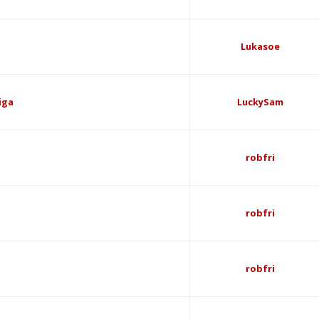
Lukasoe
LuckySam
iga
robfri
robfri
robfri