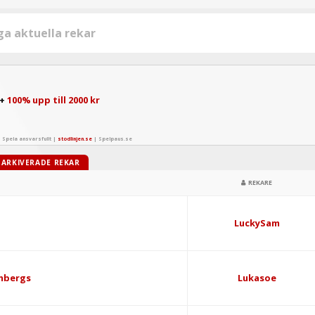
ga aktuella rekar
+
100% upp till 2000 kr
 Spela ansvarsfullt |
stodlinjen.se
|
Spelpaus.se
ARKIVERADE REKAR
REKARE
LuckySam
Lukasoe
enbergs