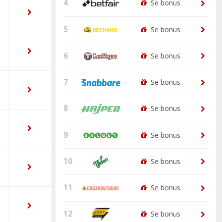
4
Se bonus
5
Se bonus
6
Se bonus
7
Se bonus
8
Se bonus
9
Se bonus
10
Se bonus
11
Se bonus
12
Se bonus