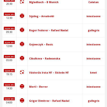
24 JAN 2014
Calatan
Mgladbach – B Munich
20:30
24 JAN 2014
iniestaone
Sijsling – Arnaboldi
12:30
24 JAN 2014
gullegris
Roger Federer – Rafael Nadal
09:30
23 JAN 2014
iniestaone
Gojowczyk – Basic
12:00
23 JAN 2014
iniestaone
Cibulkova – Radwanska
05:00
22 JAN 2014
kmet
Västerås Irsta HF – Skövde HF
19:15
22 JAN 2014
iniestaone
Mertl – Berrer
14:30
22 JAN 2014
gullegris
Grigor Dimitrov – Rafael Nadal
04:00