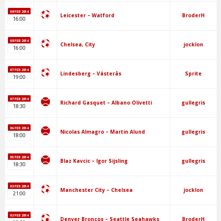
08 FEB 2014
BroderH
Leicester – Watford
16:00
08 FEB 2014
jocklon
Chelsea, City
16:00
07 FEB 2014
Sprite
Lindesberg – Västerås
19:00
07 FEB 2014
gullegris
Richard Gasquet – Albano Olivetti
18:30
06 FEB 2014
gullegris
Nicolas Almagro – Martin Alund
18:00
05 FEB 2014
gullegris
Blaz Kavcic – Igor Sijsling
18:30
03 FEB 2014
jocklon
Manchester City – Chelsea
21:00
03 FEB 2014
BroderH
Denver Broncos – Seattle Seahawks