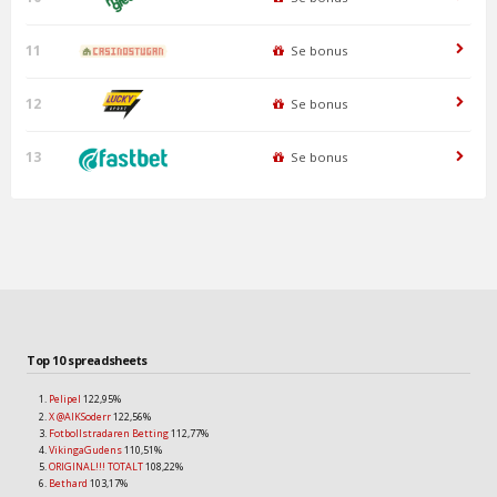
11
Se bonus
12
Se bonus
13
Se bonus
Top 10 spreadsheets
Pelipel
122,95%
X @AIKSoderr
122,56%
Fotbollstradaren Betting
112,77%
VikingaGudens
110,51%
ORIGINAL!!! TOTALT
108,22%
Bethard
103,17%