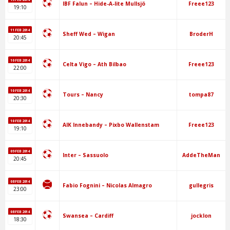
Freee123
IBF Falun – Hide-A-lite Mullsjö
19:10
11 FEB 2014
BroderH
Sheff Wed – Wigan
20:45
10 FEB 2014
Freee123
Celta Vigo – Ath Bilbao
22:00
10 FEB 2014
tompa87
Tours – Nancy
20:30
10 FEB 2014
Freee123
AIK Innebandy – Pixbo Wallenstam
19:10
09 FEB 2014
AddeTheMan
Inter – Sassuolo
20:45
08 FEB 2014
gullegris
Fabio Fognini – Nicolas Almagro
23:00
08 FEB 2014
jocklon
Swansea – Cardiff
18:30