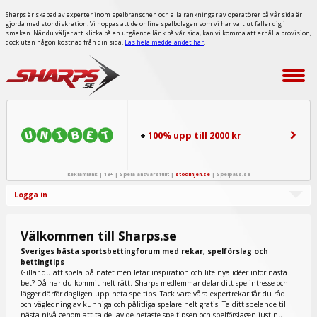
Sharps är skapad av experter inom spelbranschen och alla rankningar av operatörer på vår sida är
gjorda med stor diskretion. Vi hoppas att de online spelbolagen som vi har valt ut faller dig i
smaken. När du väljer att klicka på en utgående länk på vår sida, kan vi komma att erhålla provision,
dock utan någon kostnad från din sida.
Läs hela meddelandet här
.
+
100% upp till 2000 kr
Reklamlänk | 18+ | Spela ansvarsfullt |
stodlinjen.se
|
Spelpaus.se
Logga in
Välkommen till Sharps.se
Sveriges bästa sportsbettingforum med rekar, spelförslag och
bettingtips
Gillar du att spela på nätet men letar inspiration och lite nya idéer inför nästa
bet? Då har du kommit helt rätt. Sharps medlemmar delar ditt spelintresse och
lägger därför dagligen upp heta speltips. Tack vare våra expertrekar får du råd
och vägledning av kunniga och pålitliga spelare helt gratis. Ta ditt spelande till
nästa nivå genom att ta del av de hetaste speltipsen och spelförslagen just nu.