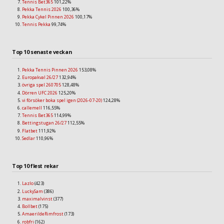
Tennis Bet365
101,22%
Pekka Tennis 2026
100,36%
Pekka Cykel Pinnen 2026
100,17%
Tennis Pekka
99,74%
Top 10 senaste veckan
Pekka Tennis Pinnen 2026
153,08%
Europakval 26/27
132,94%
övriga spel 260705
128,48%
Dörren UFC 2026
125,20%
vi försöker boka spel igen (2026-07-20)
124,28%
callemell
116,55%
Tennis Bet365
114,99%
Bettingstugan 26/27
112,55%
Flatbet
111,92%
Sedlar
110,96%
Top 10 flest rekar
Lazlo
(423)
LuckySam
(386)
maximalvinst
(377)
Bollbet
(175)
AmaerildeRimfrost
(173)
robfri
(162)