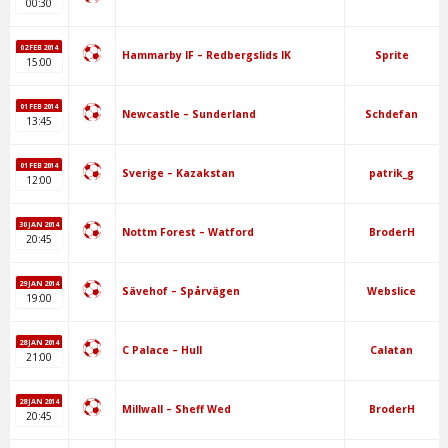
00:30
02 FEB 2014
Sprite
Hammarby IF – Redbergslids IK
15:00
01 FEB 2014
Schdefan
Newcastle – Sunderland
13:45
01 FEB 2014
patrik_g
Sverige – Kazakstan
12:00
30 JAN 2014
BroderH
Nottm Forest – Watford
20:45
29 JAN 2014
Webslice
Sävehof – Spårvägen
19:00
28 JAN 2014
Calatan
C Palace – Hull
21:00
28 JAN 2014
BroderH
Millwall – Sheff Wed
20:45