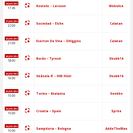
28 JAN 2014
Webslice
Kostelic – Larsson
17:45
27 JAN 2014
Calatan
Sociedad – Elche
22:00
26 JAN 2014
Calatan
Everton De Vina – OHiggins
21:00
26 JAN 2014
Skubb14
Borås – Tyresö
18:00
26 JAN 2014
Skubb14
Skånela IF – H65 Höör
16:00
26 JAN 2014
Seebbo
Torino – Atalanta
15:00
26 JAN 2014
Sprite
Croatia – Spain
15:00
26 JAN 2014
AddeTheMan
Sampdoria – Bologna
15:00