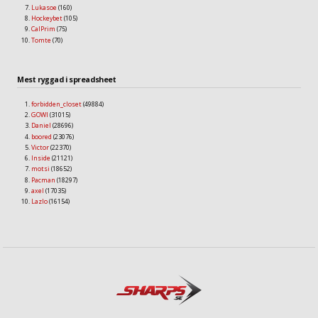
Lukasoe
(160)
Hockeybet
(105)
CalPrim
(75)
Tomte
(70)
Mest ryggad i spreadsheet
forbidden_closet
(49884)
GOWI
(31015)
Daniel
(28696)
boored
(23076)
Victor
(22370)
Inside
(21121)
motsi
(18652)
Pacman
(18297)
axel
(17035)
Lazlo
(16154)