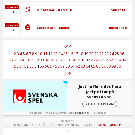
21 JAN 2014
Skubb14
IK Savehof – Karra HF
19:00
21 JAN 2014
iniestaone
Cecchinato – Muller
10:30
1
2
3
4
5
6
7
8
9
10
11
12
13
14
15
16
17
18
19
20
21
22
23
24
25
26
27
28
29
30
31
32
33
34
35
36
37
38
39
40
41
42
43
44
45
46
47
48
49
50
51
52
53
54
55
56
57
58
59
60
61
62
63
64
65
66
67
68
69
70
Just nu finns det flera
jackpottar på
Svenska Spel
SE HELA LISTAN
Reklamlänk | 18+ | Spela ansvarsfullt |
stodlinjen.se
|
Spelpaus.se
BONUSAR
REKLAMLÄNK | 18+ ÅR - REGLER OCH VILLKOR GÄLLER |
STÖDLINJEN.SE