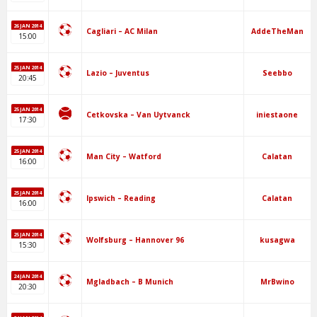
26 JAN 2014
AddeTheMan
Cagliari – AC Milan
15:00
25 JAN 2014
Seebbo
Lazio – Juventus
20:45
25 JAN 2014
iniestaone
Cetkovska – Van Uytvanck
17:30
25 JAN 2014
Calatan
Man City – Watford
16:00
25 JAN 2014
Calatan
Ipswich – Reading
16:00
25 JAN 2014
kusagwa
Wolfsburg – Hannover 96
15:30
24 JAN 2014
MrBwino
Mgladbach – B Munich
20:30