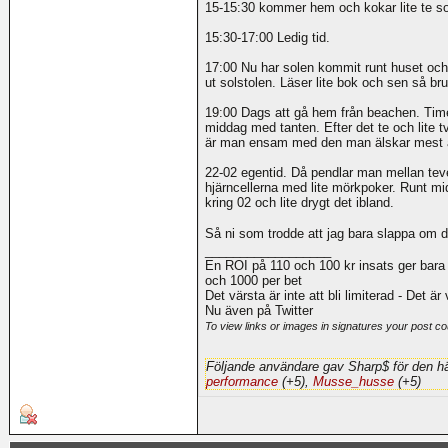
15-15:30 kommer hem och kokar lite te so
15:30-17:00 Ledig tid.
17:00 Nu har solen kommit runt huset och 
ut solstolen. Läser lite bok och sen så br
19:00 Dags att gå hem från beachen. Time 
middag med tanten. Efter det te och lite t
är man ensam med den man älskar mest av 
22-02 egentid. Då pendlar man mellan tev
hjärncellerna med lite mörkpoker. Runt mid
kring 02 och lite drygt det ibland.
Så ni som trodde att jag bara slappa om d
__________________
En ROI på 110 och 100 kr insats ger bara
och 1000 per bet
Det värsta är inte att bli limiterad - Det är
Nu även på Twitter
To view links or images in signatures your post co
Följande användare gav Sharp$ för den hä
performance
(+5),
Musse_husse
(+5)