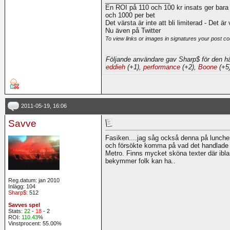
En ROI på 110 och 100 kr insats ger bara
och 1000 per bet
Det värsta är inte att bli limiterad - Det är
Nu även på Twitter
To view links or images in signatures your post co
Följande användare gav Sharp$ för den hä
eddieh
(+1),
performance
(+2),
Boone
(+5
2011-05-19, 16:06
Savve
Fasiken....jag såg också denna på lunche
och försökte komma på vad det handlade
Metro. Finns mycket sköna texter där iblan
bekymmer folk kan ha..
Reg.datum: jan 2010
Inlägg: 104
Sharp$
: 512
Savves spel
Stats:
22
-
18
- 2
ROI:
110.43
%
Vinstprocent: 55.00%