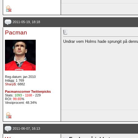
2011-05-19, 18:18
Pacman
Undrar vem Holms hade sprungit på den
Reg.datum: jan 2010
Inlägg: 1 769
Sharp$
: 6882
Pacmanscorner Twitterpicks
Stats:
1093
-
1168
- 229
ROI:
99.65
%
Vinstprocent: 48.34%
2011-06-07, 16:13