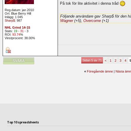
På tok för lite aktivitet i denna tråd
Reg.datum: jan 2010
Ort: Blue Berry Hill
Följande användare gav Sharp$ för den hä
Inlägg: 1 045
Wagner
(+5),
Overcome
(+1)
Sharp$
: 987
NHL Grind 14-15
Stats:
19
-
31
- 3
ROI:
93.74
%
Vinstprocent: 38.00%
Sidan 5 av 71
<
1
2
3
4
«
Föregående ämne
|
Nästa ämn
Top 10 spreadsheets