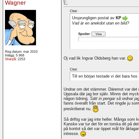
Wagner
Citat:
Ursprungligen postat av
KP
Vad är en anekdot utan en bild?
Spoiler
:
Reg.datum: mar 2010
Inlägg: 5 968
Oj vad lik Ingvar Oldsberg han var.
Sharp$
: 2253
Citat:
Till en början testade vi det bara h
Undrar om det stämmer. Däremot var det n
Uppsala där jag bor själv. Minns det mycke
någon tidning.
Sätt in pengar så ordnar ja
fanns överallt från start. Det ringde ju s
preskriberat nu.
Så driftig var jag inte heller. Många som k
Kanske var tur det för en torska dit på de
på kontot så det var öppet mål för åklagar
intresse.
__________________