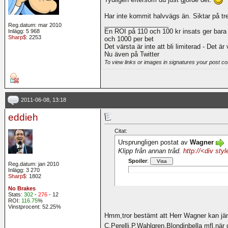
Har inte kommit halvvägs än. Siktar på tresi
__________________
Reg.datum: mar 2010
En ROI på 110 och 100 kr insats ger bara
Inlägg: 5 968
Sharp$
: 2253
och 1000 per bet
Det värsta är inte att bli limiterad - Det är
Nu även på Twitter
To view links or images in signatures your post co
2011-06-08, 13:18
eddieh
Citat:
Ursprungligen postat av
Wagner
Klipp från annan tråd.
http://<div sty
Spoiler
:
Reg.datum: jan 2010
Inlägg: 3 270
Sharp$
: 1802
No Brakes
Stats:
302
-
276
- 12
ROI:
116.75
%
Vinstprocent: 52.25%
Hmm,tror bestämt att Herr Wagner kan j
C.Perelli,P.Wahlgren,Blondinbella mfl,när