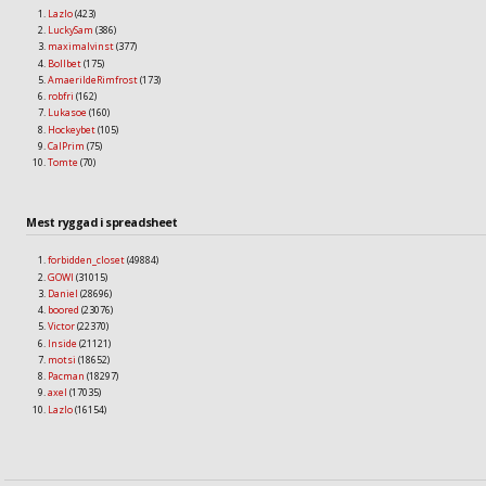
Lazlo
(423)
LuckySam
(386)
maximalvinst
(377)
Bollbet
(175)
AmaerildeRimfrost
(173)
robfri
(162)
Lukasoe
(160)
Hockeybet
(105)
CalPrim
(75)
Tomte
(70)
Mest ryggad i spreadsheet
forbidden_closet
(49884)
GOWI
(31015)
Daniel
(28696)
boored
(23076)
Victor
(22370)
Inside
(21121)
motsi
(18652)
Pacman
(18297)
axel
(17035)
Lazlo
(16154)