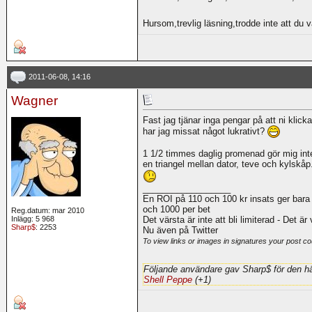
Hursom,trevlig läsning,trodde inte att du v
2011-06-08, 14:16
Wagner
Fast jag tjänar inga pengar på att ni klick
har jag missat något lukrativt?
1 1/2 timmes daglig promenad gör mig inte ti
en triangel mellan dator, teve och kylskåp
__________________
En ROI på 110 och 100 kr insats ger bara
och 1000 per bet
Reg.datum: mar 2010
Inlägg: 5 968
Det värsta är inte att bli limiterad - Det är
Sharp$
: 2253
Nu även på Twitter
To view links or images in signatures your post co
Följande användare gav Sharp$ för den hä
Shell Peppe
(+1)