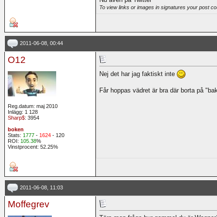
To view links or images in signatures your post co
2011-06-08, 00:44
O12
Nej det har jag faktiskt inte
Får hoppas vädret är bra där borta på "b
Reg.datum: maj 2010
Inlägg: 1 128
Sharp$
: 3954
boken
Stats:
1777
-
1624
- 120
ROI:
105.38
%
Vinstprocent: 52.25%
2011-06-08, 11:03
Moffegrev