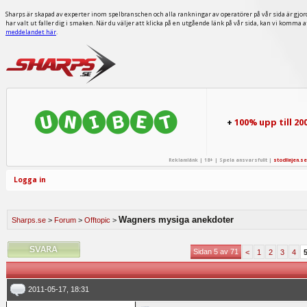
Sharps är skapad av experter inom spelbranschen och alla rankningar av operatörer på vår sida är gjor
har valt ut faller dig i smaken. När du väljer att klicka på en utgående länk på vår sida, kan vi komma 
meddelandet här
.
+
100% upp till 20
Reklamlänk | 18+ | Spela ansvarsfullt |
stodlinjen.se
Logga in
Wagners mysiga anekdoter
Sharps.se
>
Forum
>
Offtopic
>
Sidan 5 av 71
<
1
2
3
4
2011-05-17, 18:31