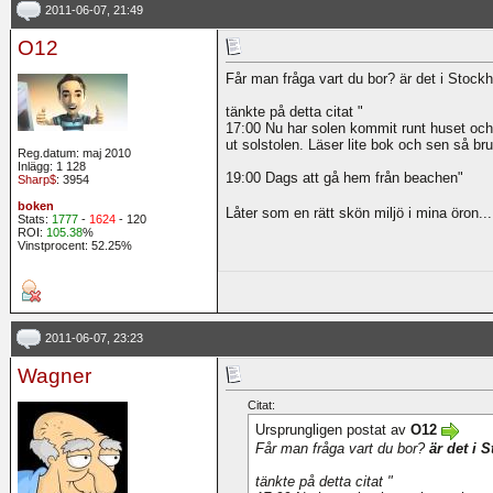
2011-06-07, 21:49
O12
Får man fråga vart du bor? är det i Stock
tänkte på detta citat "
17:00 Nu har solen kommit runt huset och 
ut solstolen. Läser lite bok och sen så br
Reg.datum: maj 2010
Inlägg: 1 128
19:00 Dags att gå hem från beachen"
Sharp$
: 3954
boken
Låter som en rätt skön miljö i mina öron..
Stats:
1777
-
1624
- 120
ROI:
105.38
%
Vinstprocent: 52.25%
2011-06-07, 23:23
Wagner
Citat:
Ursprungligen postat av
O12
Får man fråga vart du bor?
är det i 
tänkte på detta citat "