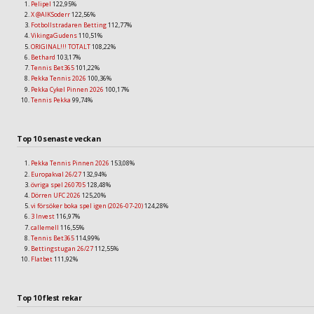
Pelipel
122,95%
X @AIKSoderr
122,56%
Fotbollstradaren Betting
112,77%
VikingaGudens
110,51%
ORIGINAL!!! TOTALT
108,22%
Bethard
103,17%
Tennis Bet365
101,22%
Pekka Tennis 2026
100,36%
Pekka Cykel Pinnen 2026
100,17%
Tennis Pekka
99,74%
Top 10 senaste veckan
Pekka Tennis Pinnen 2026
153,08%
Europakval 26/27
132,94%
övriga spel 260705
128,48%
Dörren UFC 2026
125,20%
vi försöker boka spel igen (2026-07-20)
124,28%
3 Invest
116,97%
callemell
116,55%
Tennis Bet365
114,99%
Bettingstugan 26/27
112,55%
Flatbet
111,92%
Top 10 flest rekar