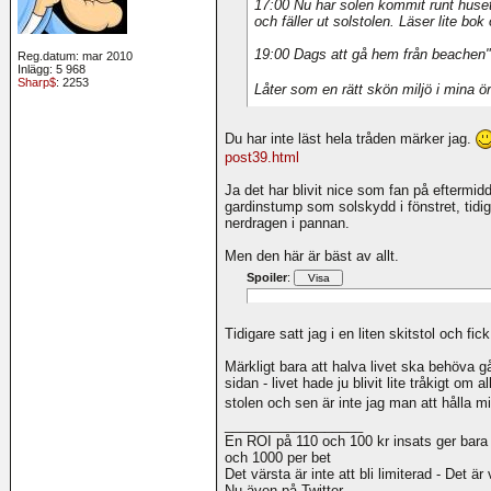
17:00 Nu har solen kommit runt huset
och fäller ut solstolen. Läser lite bo
19:00 Dags att gå hem från beachen"
Reg.datum: mar 2010
Inlägg: 5 968
Sharp$
: 2253
Låter som en rätt skön miljö i mina ö
Du har inte läst hela tråden märker jag.
post39.html
Ja det har blivit nice som fan på eftermid
gardinstump som solskydd i fönstret, tidig
nerdragen i pannan.
Men den här är bäst av allt.
Spoiler
:
Tidigare satt jag i en liten skitstol och f
Märkligt bara att halva livet ska behöva 
sidan - livet hade ju blivit lite tråkigt om 
stolen och sen är inte jag man att hålla 
__________________
En ROI på 110 och 100 kr insats ger bara
och 1000 per bet
Det värsta är inte att bli limiterad - Det är
Nu även på Twitter