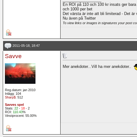
En ROI på 110 och 100 kr insats ger bara
och 1000 per bet
Det värsta är inte att bli limiterad - Det är
Nu även på Twitter
To view links or images in signatures your post co
2011-05-18, 18:47
Savve
Mer anekdoter...Vill ha mer anekdoter..
Reg.datum: jan 2010
Inlägg: 104
Sharp$
: 512
Savves spel
Stats:
22
-
18
- 2
ROI:
110.43
%
Vinstprocent: 55.00%