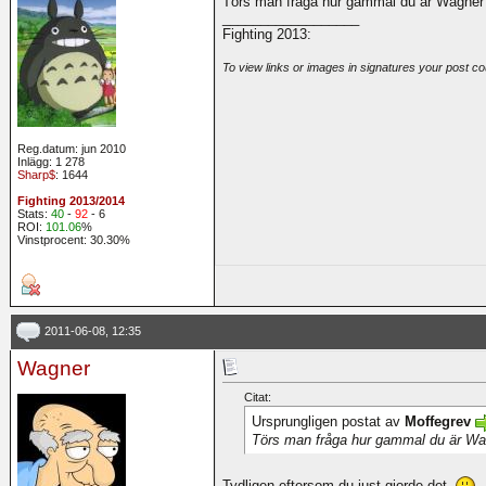
Törs man fråga hur gammal du är Wagner
__________________
Fighting 2013:
To view links or images in signatures your post co
Reg.datum: jun 2010
Inlägg: 1 278
Sharp$
: 1644
Fighting 2013/2014
Stats:
40
-
92
- 6
ROI:
101.06
%
Vinstprocent: 30.30%
2011-06-08, 12:35
Wagner
Citat:
Ursprungligen postat av
Moffegrev
Törs man fråga hur gammal du är W
Tydligen eftersom du just gjorde det.