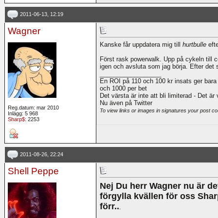
2011-06-13, 12:19
Wagner
Kanske får uppdatera mig till
hurtbulle
efte
Först rask powerwalk. Upp på cykeln till c
igen och avsluta som jag börja. Efter det 
__________________
En ROI på 110 och 100 kr insats ger bara
och 1000 per bet
Det värsta är inte att bli limiterad - Det är
Nu även på Twitter
Reg.datum: mar 2010
To view links or images in signatures your post co
Inlägg: 5 968
Sharp$
: 2253
2011-08-26, 22:24
Shell Peppe
Nej Du herr Wagner nu är det
förgylla kvällen för oss Sha
förr..
.