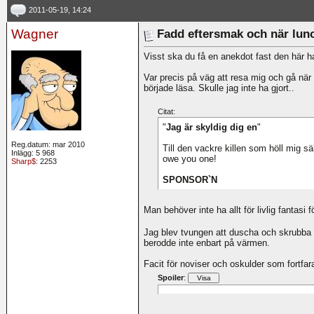
2011-05-19, 14:24
Wagner
Fadd eftersmak och när lun
Visst ska du få en anekdot fast den här ha
Var precis på väg att resa mig och gå när
började läsa. Skulle jag inte ha gjort..
Citat:
"
Jag är skyldig dig en
"
Reg.datum: mar 2010
Till den vackre killen som höll mig sä
Inlägg: 5 968
owe you one!
Sharp$
: 2253
SPONSOR`N
Man behöver inte ha allt för livlig fantasi
Jag blev tvungen att duscha och skrubba
berodde inte enbart på värmen.
Facit för noviser och oskulder som fort
Spoiler
:
__________________