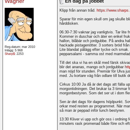
Wagner
En dag på jobbet
Klipp från annan tråd.
https://www.sharps
Sparar för min egen skull om jag skulle bl
hårddisken.
06:30-7:30 vaknar jag vanligtvis. Tar lite
Kommer in duschar och äter en enkel fruko
hallon, blåbär och jordgubbe. På andra halv
hackade pistagenötter. 3 sorters bröd frå
Reg.datum: mar 2010
Lite blandat pålägg efter tycke och smak.
Inlägg: 5 968
pepparsalami - samma ost med marmelad oc
Sharp$
: 2253
Till det ska vi ha en skål med färsk skivad
blir det ananas, mango och jordgubbar
ht
man nöjd för stunden. Premiär för Ulva j
med. Ju kortare väg från odlare till butik
Cirkus 10:00 Ja då är det dags att fälla u
morgontidningen. Det brukar ta 3 timmar frå
morgonbestyren. Som det ser ut i dom flest
Sen är det dags för dagens höjdpunkt. So
orkar med resten av programmet. När man
så man är peppad inför lunch bestyren.
13:30 Kliver vi upp och gör oss i ordning f
minuters rask promenad både före och eft