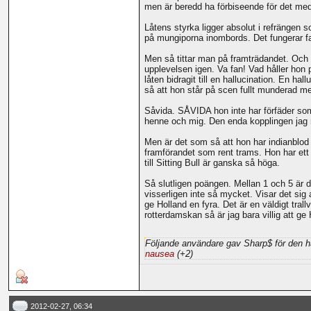
men är beredd ha förbiseende för det med t
Låtens styrka ligger absolut i refrängen s
på mungiporna inombords. Det fungerar fak
Men så tittar man på framträdandet. Och v
upplevelsen igen. Va fan! Vad håller hon 
låten bidragit till en hallucination. En h
så att hon står på scen fullt munderad med 
Såvida. SÅVIDA hon inte har förfäder som 
henne och mig. Den enda kopplingen jag möj
Men är det som så att hon har indianblod i
framförandet som rent trams. Hon har ett 
till Sitting Bull är ganska så höga.
Så slutligen poängen. Mellan 1 och 5 är d
visserligen inte så mycket. Visar det sig at
ge Holland en fyra. Det är en väldigt tra
rotterdamskan så är jag bara villig att ge
Följande användare gav Sharp$ för den h
nausea
(+2)
2012-02-27, 06:34