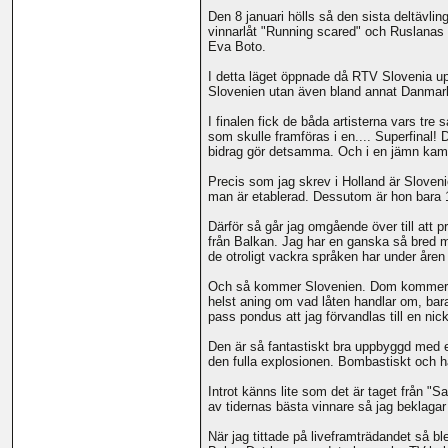
Den 8 januari hölls så den sista deltävlin
vinnarlåt "Running scared" och Ruslanas "
Eva Boto.
I detta läget öppnade då RTV Slovenia up
Slovenien utan även bland annat Danmark,
I finalen fick de båda artisterna vars tre
som skulle framföras i en.... Superfinal!
bidrag gör detsamma. Och i en jämn kamp
Precis som jag skrev i Holland är Slovenie
man är etablerad. Dessutom är hon bara 16
Därför så går jag omgående över till att p
från Balkan. Jag har en ganska så bred m
de otroligt vackra språken har under åren
Och så kommer Slovenien. Dom kommer med
helst aning om vad låten handlar om, bara 
pass pondus att jag förvandlas till en nic
Den är så fantastiskt bra uppbyggd med enb
den fulla explosionen. Bombastiskt och hä
Introt känns lite som det är taget från "
av tidernas bästa vinnare så jag beklagar 
När jag tittade på liveframträdandet så ble