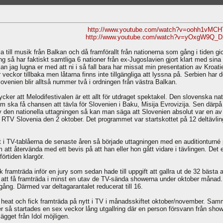
http://www.youtube.com/watch?v=oohh1vMCH
http://www.youtube.com/watch?v=yOxgW9Q_
a till musik från Balkan och då framförallt från nationerna som gång i tiden
ng så har faktiskt samtliga 6 nationer från ex-Jugoslavien gjort klart med sin
an jag lugna er med att ni i så fall bara har missat min presentation av Kr
r veckor tillbaka men låtarna finns inte tillgängliga att lyssna på. Serbien har
Slovenien blir alltså nummer två i ordningen från västra Balkan.
ycker att Melodifestivalen är ett allt för utdraget spektakel. Den slovenska nat
som ska få chansen att tävla för Slovenien i Baku, Misija Evrovizija. Sen därp
v den nationella uttagningen så kan man säga att Slovenien absolut var en av 
TV Slovenia den 2 oktober. Det programmet var startskottet på 12 deltävling
t i TV-tablåerna de senaste åren så började uttagningen med en auditionturné p
tt återvända med ett bevis på att han eller hon gått vidare i tävlingen. Det
örtiden klargör.
k framträda inför en jury som sedan hade till uppgift att gallra ut de 32 bästa
 att få framträda i minst en utav de TV-sända showerna under oktober månad. V
gång. Därmed var deltagarantalet reducerat till 16.
två heat och fick framträda på nytt i TV i månadsskiftet oktober/november. S
 så startades en sex veckor lång utgallring där en person försvann från showe
ägget från Idol möjligen.