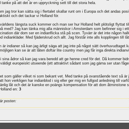
anke på att det är en uppryckning sett till det stora hela.
om jag tror kan sätta sig i flertalet skallar runt om i Europa och det andas po
tiskt och det tackar vi Holland för.
ärldens längsta suck kommer och man ser hur Holland helt plötsligt flyttat till
på med? Jag kan tänka mig alla människor i Amsterdam som befinner sig i ett s
allucination där dom ser en indianflicka stå på scen. Tyvärr är det inte någon 
indiankläder. Med fjäderskrud och allt. Jag förstår inte alls kopplingen till låte
är indianer så kan jag ärligt säga att jag inte på något sätt överhuvudtaget k
ligen kan se är att låten doftar lite country men jag får inga direkta indianv
 sina ådror så kan jag vara beredd att ge henne cred för det. Då kommer bidrage
väldigt europeiskt utseende (ett attraktivt sådant som jag gärna ser utan fåge
et som gäller vilket ni som bekant vet. Med tanke på ovanstående text så är j
t hon verkligen har indianblod i sig eller ger mig en fullgod anledning till varf
llvänlig låt och det är kanske en poängs kompensation för att dom åtminstone sk
 Holland en:
3
är posten: