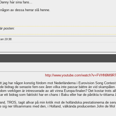
Danny har sina fans...
 någon av dessa herrar slå henne.
är posten:
ckan
19:38
.
http://www.youtube.com/watch?v=FVHN9M9R
att jag har någon konstig fördom mot Nederländerna i Eurovision Song Cont
de bidrag de senaste fem-sex åren vilka inte passar bättre än vid skampålen.
om dom verkligen är intresserade av att vinna Europa-finalen? Det kostar trots a
 ett bidrag som faktiskt har en chans i Baku eller har de pårökta tv-tittarna 
nd, TROS, tagit allvar på min kritik mot de holländska prestationerna de senas
atte sig ner tillsammans med den, i Holland, välkända producenten John de Mol