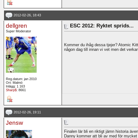
2012-02-26, 18:43
dellgren
ESC 2012: Ryktet sprids...
Super Moderator
Kommer du ihåg dessa tjejer? Atomic Kitte
någon dag till innan vi vet men det verkar 
Reg.datum: jan 2010
Ort: Malmö
Inlägg: 1 163
Sharp$
: 8661
2012-02-26, 19:11
Jensw
Finalen lär bli en riktigt jämn historia äve
Danny kommer att bli av med för mycket 