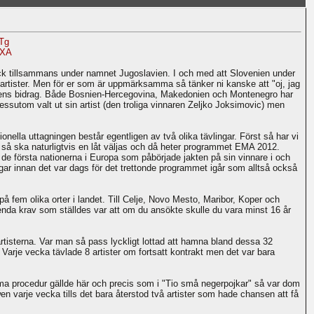
Tg
DXA
 gick tillsammans under namnet Jugoslavien. I och med att Slovenien under
a artister. Men för er som är uppmärksamma så tänker ni kanske att "oj, jag
oatiens bidrag. Både Bosnien-Hercegovina, Makedonien och Montenegro har
 dessutom valt ut sin artist (den troliga vinnaren Zeljko Joksimovic) men
ionella uttagningen består egentligen av två olika tävlingar. Först så har vi
å så ska naturligtvis en låt väljas och då heter programmet EMA 2012.
de första nationerna i Europa som påbörjade jakten på sin vinnare i och
ar innan det var dags för det trettonde programmet igår som alltså också
å fem olika orter i landet. Till Celje, Novo Mesto, Maribor, Koper och
 enda krav som ställdes var att om du ansökte skulle du vara minst 16 år
 artisterna. Var man så pass lyckligt lottad att hamna bland dessa 32
arje vecka tävlade 8 artister om fortsatt kontrakt men det var bara
amma procedur gällde här och precis som i "Tio små negerpojkar" så var dom
n varje vecka tills det bara återstod två artister som hade chansen att få