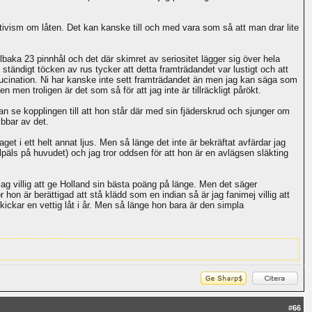
sitivism om låten. Det kan kanske till och med vara som så att man drar lite
baka 23 pinnhål och det där skimret av seriositet lägger sig över hela
tändigt töcken av rus tycker att detta framträdandet var lustigt och att
hallucination. Ni har kanske inte sett framträdandet än men jag kan säga som
n men troligen är det som så för att jag inte är tillräckligt pårökt.
an se kopplingen till att hon står där med sin fjäderskrud och sjunger om
ibbar av det.
t i ett helt annat ljus. Men så länge det inte är bekräftat avfärdar jag
lpäls på huvudet) och jag tror oddsen för att hon är en avlägsen släkting
ag villig att ge Holland sin bästa poäng på länge. Men det säger
ör hon är berättigad att stå klädd som en indian så är jag fanimej villig att
ickar en vettig låt i år. Men så länge hon bara är den simpla
#
66