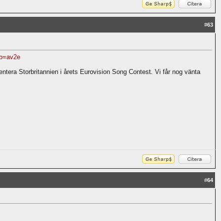
#
63
b=av2e
ntera Storbritannien i årets Eurovision Song Contest. Vi får nog vänta
#
64