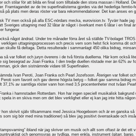
r och stilar för att bilda en final som tilltalade den stora massan i Holland. De
er. Framtagandet av de tre superfinalisterna gjordes via det hederliga femtio-f
så på plats men deras röster var bara rekommendationer. Det kan anses en gnut
dsk TV men också på alla ESC-nördars mecka, eurovision.tv. Tyvärr hade jag inte 
tt Sveriges uttagning med 32 låtar är något i överkant men 6 låtar i en final 
er fungerar.
 också något ändrad. Under tre månader förra året så ställde TV-bolaget TROS
de verkligen uttagningsprocessen och precis vem som helst fick komma dit och
man skulle få deltaga. Detta resulterade i sammanlagt 450 olika bidrag, minsan
rna så var folket och juryn överens i de två första duellerna. Här kom också l
 se sig besegrad av Joan Franka. I den tredje duellen röstade mer än 62% av 
samman, gick den sistnämnde vidare till Superfinalen.
mnda Ivan Peroti, Joan Franka och Pearl Jozefsoon. Återigen var folket och 
n Peroti som favorit och gav denne högsta betyg – folket gav samma bidrag mi
talt 37,1% av samtliga röster vann hon med 3,5 procentenheter mot tvåan Pear
ranka i hamnstaden Rotterdam. Hon har ingen speciell musikalisk bakgrund ut
 spela in en skiva men om det blev verklighet eller ej kan jag inte hitta någ
 hon skrivit själv tillsammans med Jessica Hoogeboom och är en ganska så lätt
is som sig bör med mina traditioner) så blev jag positivt överraskade och insåg
ampsvarning” ibland när jag skriver om musik och allt som oftast är det ett vä
countryaktigt och genomsyras av tydliga, men enkla, instrument (gitarr, banjo,