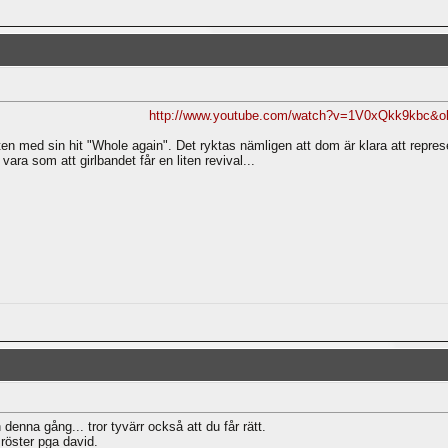
http://www.youtube.com/watch?v=1V0xQkk9kbc&o
n med sin hit "Whole again". Det ryktas nämligen att dom är klara att represe
vara som att girlbandet får en liten revival...
n denna gång... tror tyvärr också att du får rätt.
röster pga david.