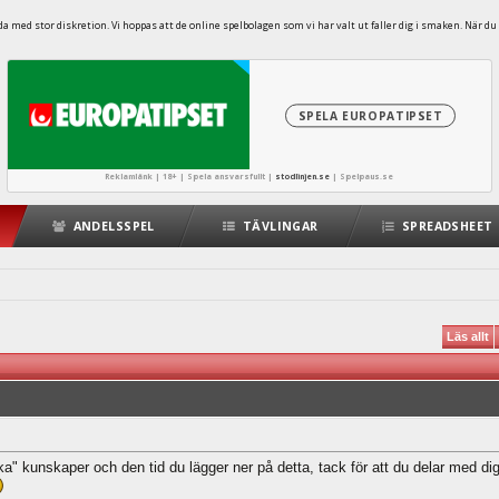
 med stor diskretion. Vi hoppas att de online spelbolagen som vi har valt ut faller dig i smaken. När du 
SPELA EUROPATIPSET
Reklamlänk | 18+ | Spela ansvarsfullt |
stodlinjen.se
|
Spelpaus.se
ANDELSSPEL
TÄVLINGAR
SPREADSHEET
Läs allt
a" kunskaper och den tid du lägger ner på detta, tack för att du delar med dig a