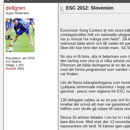
dellgren
ESC 2012: Slovenien
Super Moderator
Eurovision Song Contest är min stora käll
söndagskvällen höll sin nationella uttagni
har ju missat hur många som helst". Då k
redovisat både artist och låt sedan ett pa
låten blir klar först den tionde mars. Så 
Nu ska ni få höra, alla ni belackare som t
Reg.datum: jan 2010
den tävling som ska ta ut vilka artister 
Ort: Malmö
Eftersom att båda tävlingarna är en del a
Inlägg: 1 163
Sharp$
: 8661
med det första programmet som sändes i R
var finalen.
Likt de flesta talangtävlingarna som funni
Ljubljana strömmade människor i hopp om a
gammal - precis som reglerna för ESC nuf
130 deltagare valdes ut av en jury och fic
innebar det också att man var garanterad
hälften som skulle gå vidare till nästa om
Dessa 16 artister delades i sin tur in i 
bara åtta kvar. Med start den 13 november
representera sitt land. Ni känner igen uppl