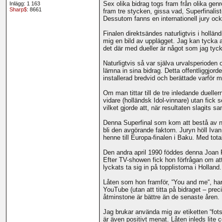
Sex olika bidrag togs fram från olika genre
Inlägg: 1 163
Sharp$
: 8661
fram tre stycken, gissa vad, Superfinalist
Dessutom fanns en internationell jury ock
Finalen direktsändes naturligtvis i hollän
mig en bild av upplägget. Jag kan tycka a
det där med dueller är något som jag tyck
Naturligtvis så var själva urvalsperioden
lämna in sina bidrag. Detta offentliggjor
installerad bredvid och berättade varför 
Om man tittar till de tre inledande duelle
vidare (holländsk Idol-vinnare) utan fick
vilket gjorde att, när resultaten slagits 
Denna Superfinal som kom att bestå av nä
bli den avgörande faktorn. Juryn höll Iva
henne till Europa-finalen i Baku. Med to
Den andra april 1990 föddes denna Joan F
Efter TV-showen fick hon förfrågan om att
lyckats ta sig in på topplistorna i Holland.
Låten som hon framför, “You and me“, har
YouTube (utan att titta på bidraget – prec
åtminstone är bättre än de senaste åren.
Jag brukar använda mig av etiketten “fotst
är även positivt menat. Låten inleds lite 