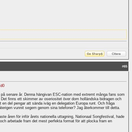
#
65
7d0
est på senare år. Denna hängivan ESC-nation med extremt många fans som
 Det finns ett skimmer av oseriositet över dom holländska bidragen och
llt en del pengar att sända iväg en delegation Europa runt. Och fråga
återigen vunnit segern genom sina telefoner? Jag återkommer till detta.
te åren för inför årets nationella uttagning, Nationaal Songfestival, hade
 och arbetade fram det mest perfekta format för att plocka fram en