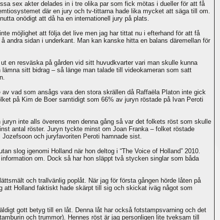
ssa sex akter delades in i tre olika par som fick mötas i dueller för att få
emtiosystemet där en jury och tv-tittarna hade lika mycket att säga till om.
ta onödigt att då ha en internationell jury på plats.
möjlighet att följa det live men jag har tittat nu i efterhand för att få
är å andra sidan i underkant. Man kan kanske hitta en balans däremellan för
 ut en resväska på gården vid sitt huvudkvarter vari man skulle kunna
 lämna sitt bidrag – så länge man talade till videokameran som satt
n.
ite av vad som ansågs vara den stora skrällen då Raffaëla Platon inte gick
folket på Kim de Boer samtidigt som 66% av juryn röstade på Ivan Peroti
juryn inte alls överens men denna gång så var det folkets röst som skulle
nst antal röster. Juryn tyckte minst om Joan Franka – folket röstade
l Jozefsoon och juryfavoriten Peroti hamnade sist.
an slog igenomi Holland när hon deltog i “The Voice of Holland” 2010.
on information om. Dock så har hon släppt två stycken singlar som båda
smält och trallvänlig poplåt. När jag för första gången hörde låten på
 att Holland faktiskt hade skärpt till sig och skickat iväg något som
ldigt gott betyg till en låt. Denna låt har också fotstampsvarning och det
 tamburin och trummor). Hennes röst är jag personligen lite tveksam till