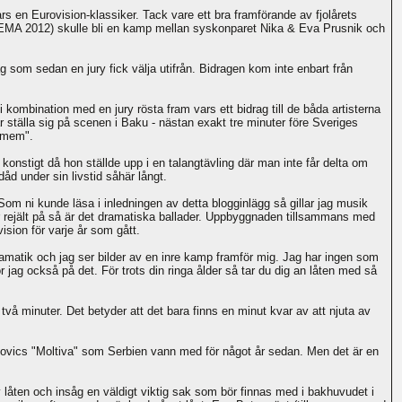
vars en Eurovision-klassiker. Tack vare ett bra framförande av fjolårets
ill EMA 2012) skulle bli en kamp mellan syskonparet Nika & Eva Prusnik och
som sedan en jury fick välja utifrån. Bidragen kom inte enbart från
i kombination med en jury rösta fram vars ett bidrag till de båda artisterna
 ställa sig på scenen i Baku - nästan exakt tre minuter före Sveriges
amem".
 konstigt då hon ställde upp i en talangtävling där man inte får delta om
d under sin livstid såhär långt.
 Som ni kunde läsa i inledningen av detta blogginlägg så gillar jag musik
r rejält på så är det dramatiska ballader. Uppbyggnaden tillsammans med
sion för varje år som gått.
atik och jag ser bilder av en inre kamp framför mig. Jag har ingen som
r jag också på det. För trots din ringa ålder så tar du dig an låten med så
två minuter. Det betyder att det bara finns en minut kvar av att njuta av
rifovics "Moltiva" som Serbien vann med för något år sedan. Men det är en
g av låten och insåg en väldigt viktig sak som bör finnas med i bakhuvudet i