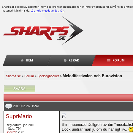
Sharps är skapad av experter inom spelbranschen och alla rankningar av operatörer på vår sida är gjorda
kostnad från din sida.
Läs hela meddelandet här
.
HEM
REKAR
FORUM
Melodifestivalen och Eurovision
Sharps.se
>
Forum
>
Speldagböcker
>
2012-02-26, 15:41
SuprMario
Blir imponerad Dellgren av din "musikalisk
Reg.datum: jan 2010
Inlägg: 794
Dock undrar man ju om du har ngt liv...
Sharp$
: 2501