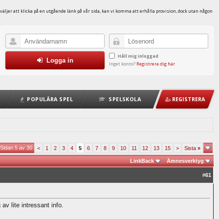
väljer att klicka på en utgående länk på vår sida, kan vi komma att erhålla provision, dock utan någon
Håll mig inloggad
Logga in
Inget konto?
Registrera dig här
POPULÄRA SPEL
SPELSKOLA
REGISTRERA
Sidan 5 av 30
<
1
2
3
4
5
6
7
8
9
10
11
12
13
15
>
Sista
»
LinkBack
Ämnesverktyg
#
61
v lite intressant info.