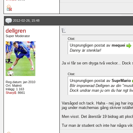
2012-02-26, 15:48
dellgren
Super Moderator
Citat:
Ursprungligen postat av
mequei
Danny är stenklar!
Ja vi får se om dryga två veckor... Dock 
Citat:
Ursprungligen postat av
SuprMario
Reg.datum: jan 2010
Blir imponerad Dellgren av din "musik
Ort: Malmö
Inlägg: 1 163
Dock undrar man ju om du har ngt liv.
Sharp$
: 8661
Varsågod och tack. Haha - nej jag har inge
jag under matchernas gång skriver istället
Men visst. Det återstår 19 bidrag att ploc
Tur man är student och inte har några vikt