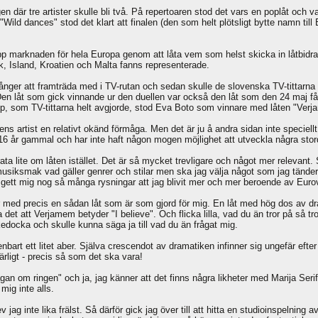
gen där tre artister skulle bli två. På repertoaren stod det vars en poplåt och 
Wild dances" stod det klart att finalen (den som helt plötsligt bytte namn t
p marknaden för hela Europa genom att låta vem som helst skicka in låtbidrag 
 Island, Kroatien och Malta fanns representerade.
 sånger att framträda med i TV-rutan och sedan skulle de slovenska TV-tittarna 
 Den låt som gick vinnande ur den duellen var också den låt som den 24 maj får
, som TV-tittarna helt avgjorde, stod Eva Boto som vinnare med låten "Verj
ns artist en relativt okänd förmåga. Men det är ju å andra sidan inte speciellt
 år gammal och har inte haft någon mogen möjlighet att utveckla några stordå
rata lite om låten istället. Det är så mycket trevligare och något mer relevant.
usiksmak vad gäller genrer och stilar men ska jag välja något som jag tände
 gett mig nog så många rysningar att jag blivit mer och mer beroende av Eurovi
 precis en sådan låt som är som gjord för mig. En låt med hög dos av dram
det att Verjamem betyder "I believe". Och flicka lilla, vad du än tror på så tro
kedocka och skulle kunna säga ja till vad du än frågat mig.
art ett litet aber. Själva crescendot av dramatiken infinner sig ungefär efter 
rligt - precis så som det ska vara!
Sagan om ringen" och ja, jag känner att det finns några likheter med Marija Se
mig inte alls.
v jag inte lika frälst. Så därför gick jag över till att hitta en studioinspelnin