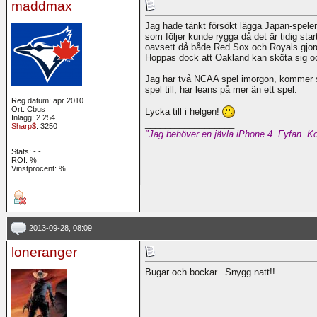
maddmax
Jag hade tänkt försökt lägga Japan-spelen
som följer kunde rygga då det är tidig st
oavsett då både Red Sox och Royals gjorde
Hoppas dock att Oakland kan sköta sig och 
Jag har två NCAA spel imorgon, kommer sj
spel till, har leans på mer än ett spel.
Reg.datum: apr 2010
Ort: Cbus
Lycka till i helgen!
Inlägg: 2 254
__________________
Sharp$
: 3250
"Jag behöver en jävla iPhone 4. Fyfan. Ko
Stats:
-
-
ROI:
%
Vinstprocent: %
2013-09-28, 08:09
loneranger
Bugar och bockar.. Snygg natt!!