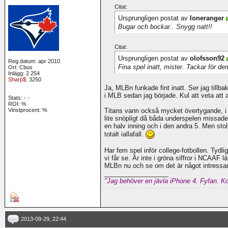
Citat:
Ursprungligen postat av
loneranger
Bugar och bockar.. Snygg natt!!
Citat:
Ursprungligen postat av
olofsson92
Reg.datum: apr 2010
Fina spel inatt, mister. Tackar för de
Ort: Cbus
Inlägg: 2 254
Sharp$
: 3250
Ja, MLBn funkade fint inatt. Ser jag till
i MLB sedan jag började. Kul att veta att 
Stats:
-
-
ROI:
%
Vinstprocent: %
Titans vann också mycket övertygande, i 
lite snöpligt då båda underspelen missad
en halv inning och i den andra 5. Men stolp
totalt iallafall.
Har fem spel inför college-fotbollen. Tydl
vi får se. Är inte i gröna siffror i NCAAF
MLBn nu och se om det är något intressan
__________________
"Jag behöver en jävla iPhone 4. Fyfan. Ko
2013-09-29, 22:44