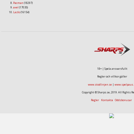
Pacman
(18297)
axel
(17035)
Lazlo
(16154)
18+ | Spela ansvarsfullt
Regler och villkor gäller
www.stodlinjen.se
|
www.spelpaus.
Copyright © Sharps.se, 2019. All Rights R
Regler
Kontakta
Oddsbonusar