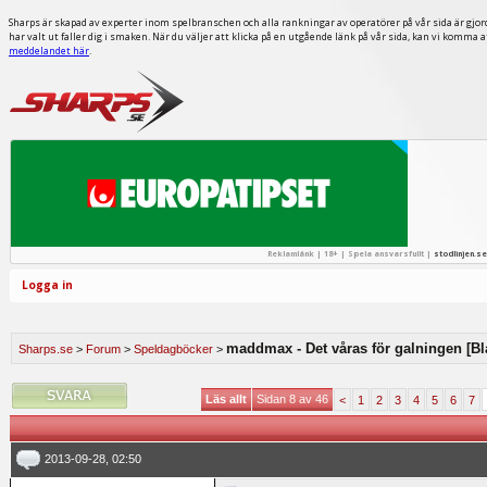
Sharps är skapad av experter inom spelbranschen och alla rankningar av operatörer på vår sida är gjor
har valt ut faller dig i smaken. När du väljer att klicka på en utgående länk på vår sida, kan vi komma 
meddelandet här
.
Reklamlänk | 18+ | Spela ansvarsfullt |
stodlinjen.se
Logga in
maddmax - Det våras för galningen [Bl
Sharps.se
>
Forum
>
Speldagböcker
>
Läs allt
Sidan 8 av 46
<
1
2
3
4
5
6
7
2013-09-28, 02:50