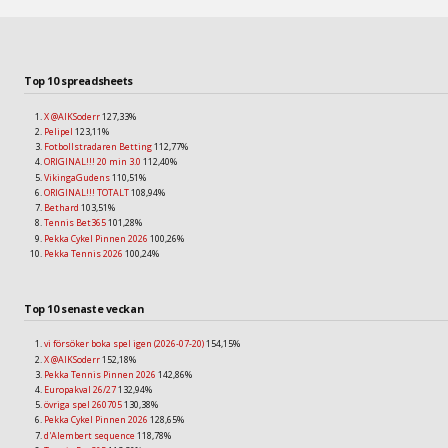
Top 10 spreadsheets
X @AIKSoderr
127,33%
Pelipel
123,11%
Fotbollstradaren Betting
112,77%
ORIGINAL!!! 20 min 3.0
112,40%
VikingaGudens
110,51%
ORIGINAL!!! TOTALT
108,94%
Bethard
103,51%
Tennis Bet365
101,28%
Pekka Cykel Pinnen 2026
100,26%
Pekka Tennis 2026
100,24%
Top 10 senaste veckan
vi försöker boka spel igen (2026-07-20)
154,15%
X @AIKSoderr
152,18%
Pekka Tennis Pinnen 2026
142,86%
Europakval 26/27
132,94%
övriga spel 260705
130,38%
Pekka Cykel Pinnen 2026
128,65%
d'Alembert sequence
118,78%