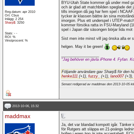
BYU-Utah State kommer gå under med gans
och är glad att matchbilden speglade det j
tills imorgon då jag har fem spel i NCAAF.
Reg.datum: apr 2010
Ort: Cbus
tycker är klassen bättre än sina motståndar
Inlägg: 2 254
imorgon. Plus ett underspel i UTEP-matche
Sharp$
: 3250
kommer försöka ratta in FSU-Maryland (18
spel i Japan där säsongen börjar lida mot s
Stats:
-
-
ROI:
%
Sist men inte minst vill jag önska alla er 
Vinstprocent: %
helgen. May it be green!
__________________
"Jag behöver en jävla iPhone 4. Fyfan. Ko
Följande användare gav Sharp$ för den hä
henke111
(+1),
fuzzy_
(+1),
lano007
(+3)
Senast redigerad av maddmax den 2013-10-05 k
2013-10-06, 15:32
maddmax
Ja, det var blandad kompott igår. Tänker
för Rutgers att släppa en 21-poängs ledn
bollen i egen ägo är inte acceptabelt. EC