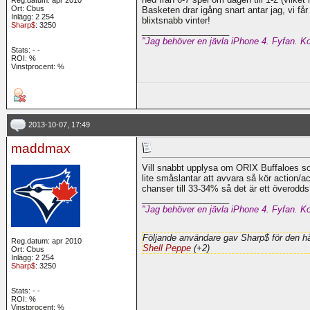
Ort: Cbus
Basketen drar igång snart antar jag, vi får
Inlägg: 2 254
blixtsnabb vinter!
Sharp$
: 3250
__________________
"Jag behöver en jävla iPhone 4. Fyfan. Ko
Stats:
-
-
ROI:
%
Vinstprocent: %
2013-10-07, 17:49
maddmax
Vill snabbt upplysa om ORIX Buffaloes som 
lite småslantar att avvara så kör action/a
chanser till 33-34% så det är ett överodd
__________________
"Jag behöver en jävla iPhone 4. Fyfan. Ko
Följande användare gav Sharp$ för den hä
Reg.datum: apr 2010
Shell Peppe
(+2)
Ort: Cbus
Inlägg: 2 254
Sharp$
: 3250
Stats:
-
-
ROI:
%
Vinstprocent: %