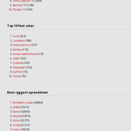
Tennis Bet365
113,36%
Bethard
112,33%
Flatbet
111,92%
Top 10 flest rekar
Lazlo
(423)
LuckySam
(386)
maximalvinst
(377)
Bollbet
(175)
AmaerildeRimfrost
(173)
robfri
(162)
Lukasoe
(160)
Hockeybet
(105)
CalPrim
(75)
Tomte
(70)
Mest ryggad i spreadsheet
forbidden_closet
(49884)
GOWI
(31015)
Daniel
(28696)
boored
(23076)
Victor
(22373)
Inside
(21121)
motsi
(18652)