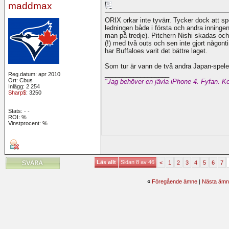
maddmax
ORIX orkar inte tyvärr. Tycker dock att s
ledningen både i första och andra inningen
man på tredje). Pitchern Nishi skadas och
(!) med två outs och sen inte gjort någont
har Buffaloes varit det bättre laget.
Som tur är vann de två andra Japan-spele
__________________
Reg.datum: apr 2010
Ort: Cbus
"Jag behöver en jävla iPhone 4. Fyfan. Ko
Inlägg: 2 254
Sharp$
: 3250
Stats:
-
-
ROI:
%
Vinstprocent: %
Läs allt
Sidan 8 av 46
<
1
2
3
4
5
6
7
«
Föregående ämne
|
Nästa ämn