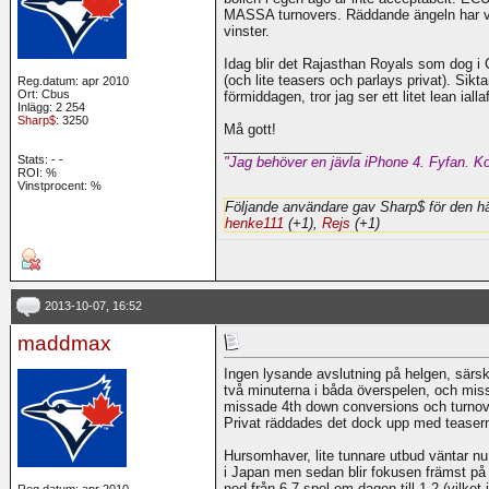
MASSA turnovers. Räddande ängeln har va
vinster.
Idag blir det Rajasthan Royals som dog i 
(och lite teasers och parlays privat). Sik
Reg.datum: apr 2010
Ort: Cbus
förmiddagen, tror jag ser ett litet lean iallaf
Inlägg: 2 254
Sharp$
: 3250
Må gott!
__________________
Stats:
-
-
"Jag behöver en jävla iPhone 4. Fyfan. Ko
ROI:
%
Vinstprocent: %
Följande användare gav Sharp$ för den hä
henke111
(+1),
Rejs
(+1)
2013-10-07, 16:52
maddmax
Ingen lysande avslutning på helgen, särsk
två minuterna i båda överspelen, och mis
missade 4th down conversions och turnov
Privat räddades det dock upp med teasern
Hursomhaver, lite tunnare utbud väntar n
i Japan men sedan blir fokusen främst p
ned från 6-7 spel om dagen till 1-2 (vilke
Reg.datum: apr 2010