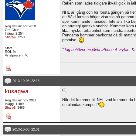
Reken som lades tidigare ikväll gick in iall
NHL är igång och för första gången på flera
att Wild-fansen börjar visa sig på gatorn
spel kommande månader. Inte alls lika b
en strategi ganska snabbt. Kommer köra rela
Reg.datum: apr 2010
Ort: Cbus
lika mycket erfarenhet som i andra sporte
Inlägg: 2 254
Pengarna kommer oavkortat gå till matchbilj
Sharp$
: 3250
promise.
__________________
Stats:
-
-
"Jag behöver en jävla iPhone 4. Fyfan. Ko
ROI:
%
Vinstprocent: %
2013-10-03, 22:15
kusagwa
När det kommer till NHL vad kommer du ha 
Reg.datum: nov 2011
Inlägg: 1 489
en blandad kompott?
Sharp$
: 3466
2013-10-03, 22:31