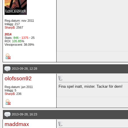
Reg.datum: nov 2011
Inlägg: 217
Sharp$
: 2567
2014
Stats:
846
-
1375
- 25
ROI:
105.85
%
Vinstprocent: 38.09%
2013-09-28, 12:28
olofsson92
Fina spel inatt, mister. Tackar för dem!
Reg.datum: jun 2011
Inlägg: 5
Sharp$
: 236
2013-09-28, 16:23
maddmax