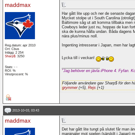
maddmax
Har gått lite upp och ner de senaste dagar
Mycket stolpe ut i South Carolina (otrolig
Baltimore såg ut att komma tillbaka men m
Cowboys leder just nu, hoppas de kan forts
ska de kunna hålla undan. Båda dagens ML
nära plus/minus noll.
Ingenting intresserar i Japan, men har lag
Reg.datum: apr 2010
Ort: Cbus
Inlägg: 2 254
Sharp$
: 3250
Lycka till i veckan!
__________________
Stats:
-
-
"Jag behöver en jävla iPhone 4. Fyfan. Ko
ROI:
%
Vinstprocent: %
Följande användare gav Sharp$ för den hä
grymmer
(+5),
Rejs
(+1)
2013-10-03, 03:43
maddmax
Det har gått lite tungt på slutet får man ä
marginaler mot spelen (särskilt i Japan) m