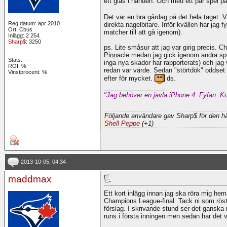
ett glas i handen. Och med ett par spel p
Det var en bra gårdag på det hela taget. V
Reg.datum: apr 2010
direkta nagelbitare. Inför kvällen har jag f
Ort: Cbus
matcher till att gå igenom).
Inlägg: 2 254
Sharp$
: 3250
ps. Lite småsur att jag var girig precis. C
Pinnacle medan jag gick igenom andra spe
Stats:
-
-
inga nya skador har rapporterats) och jag vil
ROI:
%
redan var värde. Sedan "störtdök" oddset 
Vinstprocent: %
efter för mycket.
ds.
__________________
"Jag behöver en jävla iPhone 4. Fyfan. Ko
Följande användare gav Sharp$ för den hä
Shell Peppe
(+1)
2013-10-05, 04:34
maddmax
Ett kort inlägg innan jag ska röra mig hem
Champions League-final. Tack ni som röst
förslag. I skrivande stund ser det ganska 
runs i första inningen men sedan har det va