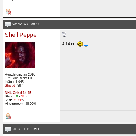
2013-10-08, 09:41
Shell Peppe
4.14 nu
Reg.datum: jan 2010
Ort: Blue Berry Hill
Inlägg: 1 045
Sharp$
: 987
NHL Grind 14-15
Stats:
19
-
31
- 3
ROI:
93.74
%
Vinstprocent: 38.00%
2013-10-08, 13:14