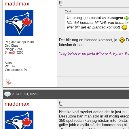
maddmax
Citat:
Ursprungligen postat av
kusagwa
När det kommer till NHL vad kommer 
eller blir det en blandad kompott?
Det blir nog en blandad kompott, ja.
Fö
Reg.datum: apr 2010
känslan är bäst.
Ort: Cbus
__________________
Inlägg: 2 254
Sharp$
: 3250
"Jag behöver en jävla iPhone 4. Fyfan. Ko
Stats:
-
-
ROI:
%
Vinstprocent: %
2013-10-04, 15:26
maddmax
Helsike vad mycket action det är just nu.
Dessutom kan man strö in all möjlig europe
350 spel redan kan jag nästan inte förstå.
gäller jobb o dylikt så det kommer nog bli 