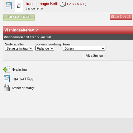
trance_magic Bett!
(
1
2
3
4
5
6
7
)
trance_error
Sidan 3 av 13
Visningsalternativ
Visar ämnen 101 till 150 av 628
Sorterat efter
Sorteringsordning
Från
Nya inlägg
Inga nya inlägg
Ämnet är stängt