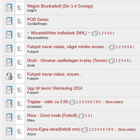
Wejjztr Brunkarboll (Div 1-4 Sverige)
wejjztr
POD Series
GorillaPimpin
~ WizardofAhhs trolleribok (NHL) ~
(
1
2
3
4
5
)
WizardofAhhs
Fulsprit travar vidare, något mindre ensam...
(
1
2
3
4
5
6
)
Fulsprit
Droid - Utmanar spelbolagen in-play (Tennis)
(
1
2
3
4
5
)
droid
Fulsprit travar vidare, ensam...
Fulsprit
Upp till bevis! Rektävling 2014
Fulsprit
Tripplar - odds ca 3.00
(
1
2
3
4
5
6
7
8
9
...
Sista sidan
)
Grobarbn
Riise - Grind mode [Fotboll]
(
1
2
)
Riise
Arizto-Egna rekar(fotboll mm)
(
1
2
3
4
5
6
7
8
9
...
Sista sidan
)
Arizto