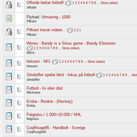
Offside bettar fotboll!
(
1
2
3
4
5
6
7
8
9
...
Sista sidan
)
offside
Flyttad:
Utmaning - 1000
Pilkast
Pilkast travar vidare...
(
1
2
)
Pilkast
Wirres - Bandy is a Sirius game - Bandy Elitserien
(
1
2
3
4
5
6
7
8
9
...
Sista sidan
)
Wirre
hetsarn - NFL
(
1
2
3
4
5
6
7
8
9
...
Sista sidan
)
hetsarn
Slindoffer spelar blint - fokus på fotboll
(
1
2
3
4
5
6
7
8
9
...
Sis
slindoffer
Fotboll - liv eller död
Michoww
Emba - Rookie - (Hockey)
Emba
Fatgrasu / 1.000>10.000 / NHL
fatgrasu
CoqRouge85 - Handboll - Sverige
CoqRouge85