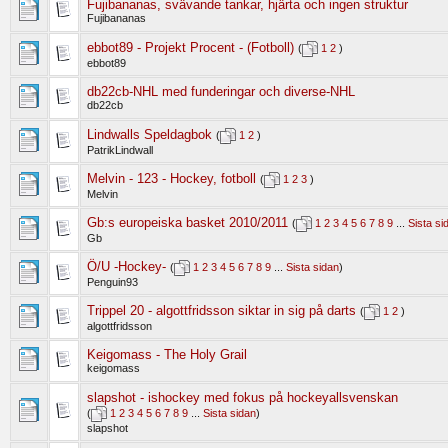
Fujibananas, svävande tankar, hjärta och ingen struktur
Fujibananas
ebbot89 - Projekt Procent - (Fotboll)
(
1
2
)
ebbot89
db22cb-NHL med funderingar och diverse-NHL
db22cb
Lindwalls Speldagbok
(
1
2
)
PatrikLindwall
Melvin - 123 - Hockey, fotboll
(
1
2
3
)
Melvin
Gb:s europeiska basket 2010/2011
(
1
2
3
4
5
6
7
8
9
...
Sista si
Gb
Ö/U -Hockey-
(
1
2
3
4
5
6
7
8
9
...
Sista sidan
)
Penguin93
Trippel 20 - algottfridsson siktar in sig på darts
(
1
2
)
algottfridsson
Keigomass - The Holy Grail
keigomass
slapshot - ishockey med fokus på hockeyallsvenskan
(
1
2
3
4
5
6
7
8
9
...
Sista sidan
)
slapshot