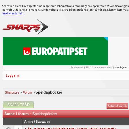
Sharps är skapad av experter inom spelbranschen och alla rankningar av operatörer på vår sida är gjor
har valt ut faller dig i smaken. När du väljer att klicka på en utgående länk på vår sida, kan vi komma 
meddelandet här
.
Reklamlänk | 18+ | Spela ansvarsfullt |
stodlinjen.se
Logga in
Speldagböcker
Sharps.se
>
Forum
>
Sidan 3 av 13
Ämne i forum
: Speldagböcker
Ämne
/
Startat av