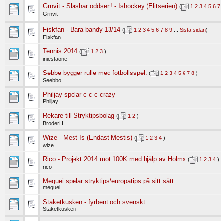
Grnvit - Slashar oddsen! - Ishockey (Elitserien)
(
1
2
3
4
5
6
7
Grnvit
Fiskfan - Bara bandy 13/14
(
1
2
3
4
5
6
7
8
9
...
Sista sidan
)
Fiskfan
Tennis 2014
(
1
2
3
)
iniestaone
Sebbe bygger rulle med fotbollsspel.
(
1
2
3
4
5
6
7
8
)
Seebbo
Philjay spelar c-c-c-crazy
Philjay
Rekare till Stryktipsbolag
(
1
2
)
BroderH
Wize - Mest Is (Endast Mestis)
(
1
2
3
4
)
wize
Rico - Projekt 2014 mot 100K med hjälp av Holms
(
1
2
3
4
)
rico
Mequei spelar stryktips/europatips på sitt sätt
mequei
Staketkusken - fyrbent och svenskt
Staketkusken