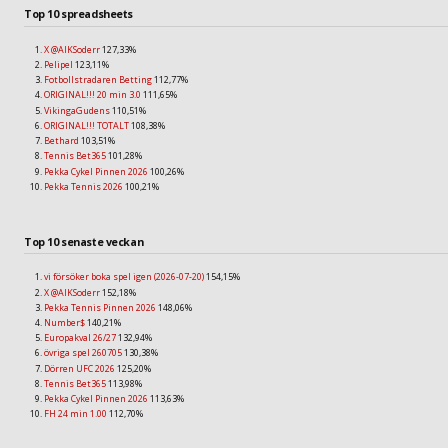
Top 10 spreadsheets
X @AIKSoderr
127,33%
Pelipel
123,11%
Fotbollstradaren Betting
112,77%
ORIGINAL!!! 20 min 3.0
111,65%
VikingaGudens
110,51%
ORIGINAL!!! TOTALT
108,38%
Bethard
103,51%
Tennis Bet365
101,28%
Pekka Cykel Pinnen 2026
100,26%
Pekka Tennis 2026
100,21%
Top 10 senaste veckan
vi försöker boka spel igen (2026-07-20)
154,15%
X @AIKSoderr
152,18%
Pekka Tennis Pinnen 2026
148,06%
Number$
140,21%
Europakval 26/27
132,94%
övriga spel 260705
130,38%
Dörren UFC 2026
125,20%
Tennis Bet365
113,98%
Pekka Cykel Pinnen 2026
113,63%
FH 24 min 1.00
112,70%