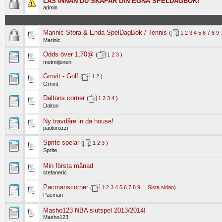
LÄS INNAN DU SKAPAR DIN EGNA SPELDAGBOK!
admin
Marinic Stora & Enda SpelDagBok / Tennis
(
1
2
3
4
5
6
7
8
9
Marinic
Odds över 1,70@
(
1
2
3
)
motmiljonen
Grnvit - Golf
(
1
2
)
Grnvit
Daltons corner
(
1
2
3
4
)
Dalton
Ny travdåre in da house!
paulorozzi
Sprite spelar
(
1
2
3
)
Sprite
Min första månad
stefaneric
Pacmanscorner
(
1
2
3
4
5
6
7
8
9
...
Sista sidan
)
Pacman
Masho123 NBA slutspel 2013/2014!
Masho123