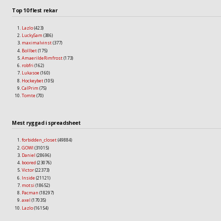
Top 10 flest rekar
Lazlo
(423)
LuckySam
(386)
maximalvinst
(377)
Bollbet
(175)
AmaerildeRimfrost
(173)
robfri
(162)
Lukasoe
(160)
Hockeybet
(105)
CalPrim
(75)
Tomte
(70)
Mest ryggad i spreadsheet
forbidden_closet
(49884)
GOWI
(31015)
Daniel
(28696)
boored
(23076)
Victor
(22373)
Inside
(21121)
motsi
(18652)
Pacman
(18297)
axel
(17035)
Lazlo
(16154)